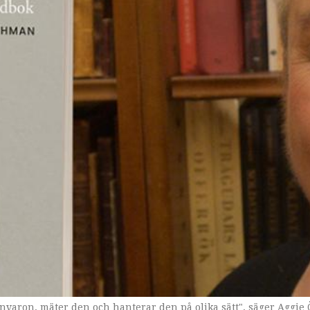
ånvaron, mäter den och hanterar den på olika sätt", säger Aggi