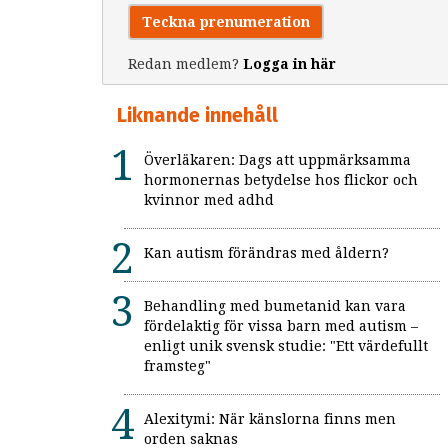
Teckna prenumeration
Redan medlem?
Logga in här
Liknande innehåll
Överläkaren: Dags att uppmärksamma
hormonernas betydelse hos flickor och
kvinnor med adhd
Kan autism förändras med åldern?
Behandling med bumetanid kan vara
fördelaktig för vissa barn med autism –
enligt unik svensk studie: "Ett värdefullt
framsteg"
Alexitymi: När känslorna finns men
orden saknas