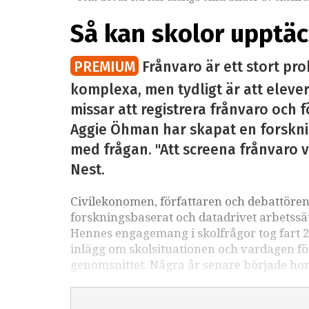
Så kan skolor upptäc
PREMIUM
Frånvaro är ett stort pro
komplexa, men tydligt är att eleve
missar att registrera frånvaro och 
Aggie Öhman har skapat en forskni
med frågan. "Att screena frånvaro v
Nest.
Civilekonomen, författaren och debattöre
forskningsbaserat och datadrivet arbetssätt
Hennes engagemang i skolfrågor tog fart 2
inlägg om skolsituationen och vardagen f
genomsnittet. Några år senare började h