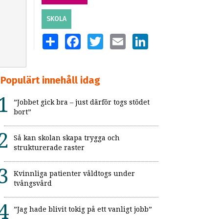
SKOLA
SHARE
FACEBOOK
TWITTER
EMAIL
LINKEDIN
Populärt innehåll idag
”Jobbet gick bra – just därför togs stödet
bort”
Så kan skolan skapa trygga och
strukturerade raster
Kvinnliga patienter våldtogs under
tvångsvård
”Jag hade blivit tokig på ett vanligt jobb”