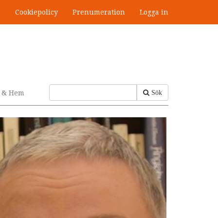
s
Cookiepolicy
Prenumeration
Logga in
v & Hem
Sök