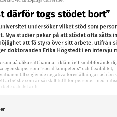
torand vid Linköpings universitet.
st därför togs stödet bort”
universitet undersöker vilket stöd som perso
. Nya studier pekar på att stödet ofta sätts i
öjlighet att få styra över sitt arbete, utifrån 
ger doktoranden Erika Högstedt i en intervju 
som på olika sätt hamnar i kläm i ett snabbföränderli
sa egenskaper som ”social kompetens” och flexibilitet,
kvationen till seglivade negativa föreställningar och bri
 arbetsliv som är särskilt tufft för personer med auti
arbete och det är h
ter