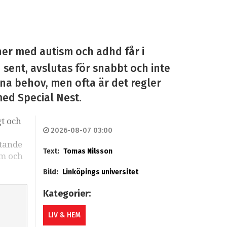
ner med autism och adhd får i
n sent, avslutas för snabbt och inte
sina behov, men ofta är det regler
med Special Nest.
gt och
2026-08-07 03:00
stande
Text:
Tomas Nilsson
sm och
Bild:
Linköpings universitet
Kategorier:
LIV & HEM