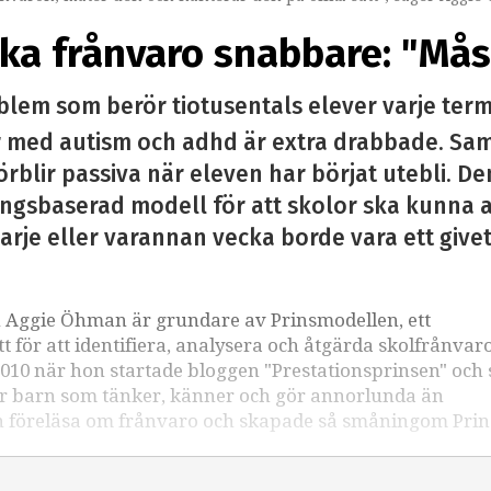
ka frånvaro snabbare: "Mås
blem som berör tiotusentals elever varje term
r med autism och adhd är extra drabbade. Samti
förblir passiva när eleven har börjat utebli. 
ngsbaserad modell för att skolor ska kunna a
arje eller varannan vecka borde vara ett givet 
n Aggie Öhman är grundare av Prinsmodellen, ett
 för att identifiera, analysera och åtgärda skolfrånvaro
010 när hon startade bloggen "Prestationsprinsen" och
ör barn som tänker, känner och gör annorlunda än
on föreläsa om frånvaro och skapade så småningom Pri