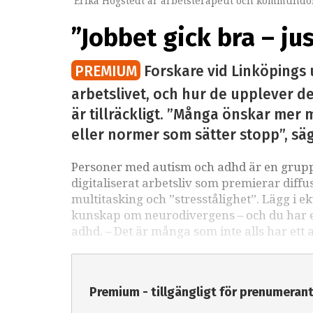
Erika Högstedt är arbetsterapeut och kommundok
”Jobbet gick bra – ju
PREMIUM
Forskare vid Linköpings 
arbetslivet, och hur de upplever det
är tillräckligt. ”Många önskar mer m
eller normer som sätter stopp”, sä
Personer med autism och adhd är en grupp 
digitaliserat arbetsliv som premierar diffu
multitasking och ”stresstålighet”. Lägg i e
kunskap om neurodivergens – och du har ett
adhd. – Det är många som inte alls har ett 
Premium - tillgängligt för prenumeran