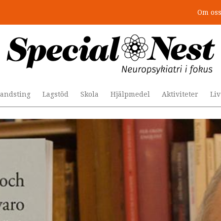
Om os
r togs stödet bort”
andsting
Lagstöd
Skola
Hjälpmedel
Aktiviteter
Li