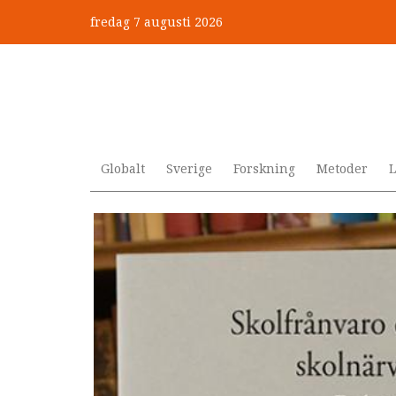
Hoppa
fredag 7 augusti 2026
till
”Jobbet gick bra – just därfö
huvudinnehåll
Globalt
Sverige
Forskning
Metoder
L