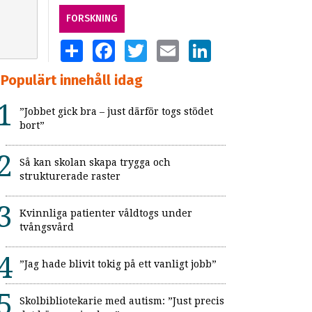
FORSKNING
SHARE
FACEBOOK
TWITTER
EMAIL
LINKEDIN
Populärt innehåll idag
”Jobbet gick bra – just därför togs stödet
bort”
Så kan skolan skapa trygga och
strukturerade raster
Kvinnliga patienter våldtogs under
tvångsvård
”Jag hade blivit tokig på ett vanligt jobb”
Skolbibliotekarie med autism: ”Just precis