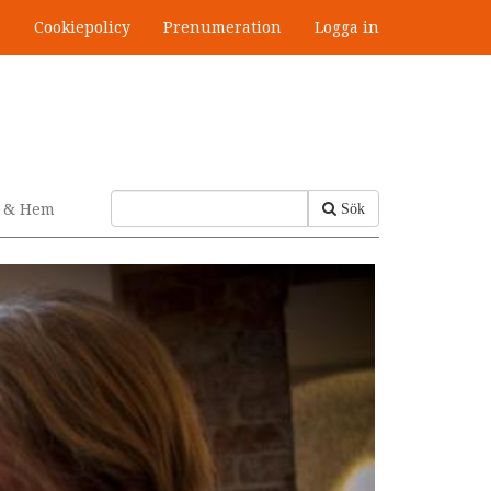
s
Cookiepolicy
Prenumeration
Logga in
v & Hem
Sök