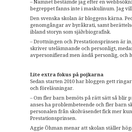
– Namnet bestämde jag efter en webbsöknin
begreppet fanns inte i maskulinum. Jag vil
Den svenska skolan är bloggens kärna. Ped
genomgångar av byråkrati, samt berättels
ibland storyn som självbiografisk.
– Drottningen och Prestationsprinsen är 
skriver utelämnande och personligt, medan 
avpersonifierad men ändå personlig, och 
Lite extra fokus på pojkarna
Sedan starten 2010 har bloggen gett ringar
och föreläsningar.
– Om fler barn bemöts på rätt sätt så blir 
anses ha problembeteende och fler barn sku
personalen från skolväsendet fick mer kun
Prestationsprinsen.
Aggie Öhman menar att skolan ställer hög