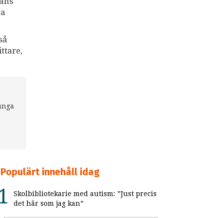
mans
ra
så
ttare,
 unga
Populärt innehåll idag
Skolbibliotekarie med autism: ”Just precis
det här som jag kan”