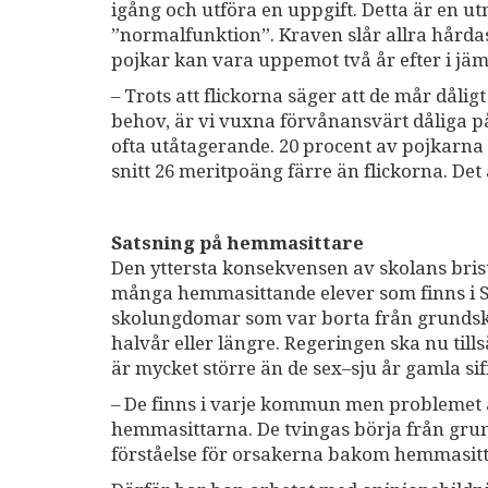
igång och utföra en uppgift. Detta är en ut
”normalfunktion”. Kraven slår allra hårda
pojkar kan vara uppemot två år efter i jä
– Trots att flickorna säger att de mår dåligt
behov, är vi vuxna förvånansvärt dåliga på
ofta utåtagerande. 20 procent av pojkarna 
snitt 26 meritpoäng färre än flickorna. De
Satsning på hemmasittare
Den yttersta konsekvensen av skolans bris
många hemmasittande elever som finns i Sve
skolungdomar som var borta från grundsko
halvår eller längre. Regeringen ska nu till
är mycket större än de sex–sju år gamla sif
– De finns i varje kommun men problemet är
hemmasittarna. De tvingas börja från grun
förståelse för orsakerna bakom hemmasit