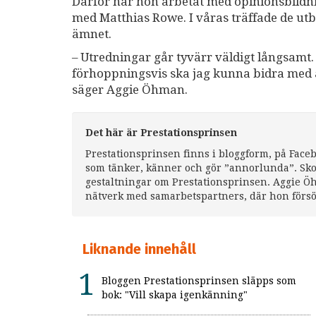
Därför har hon arbetat med opinionsbildn
med Matthias Rowe. I våras träffade de utb
ämnet.
– Utredningar går tyvärr väldigt långsamt. 
förhoppningsvis ska jag kunna bidra med 
säger Aggie Öhman.
Det här är Prestationsprinsen
Prestationsprinsen finns i bloggform, på Face
som tänker, känner och gör ”annorlunda”. Sko
gestaltningar om Prestationsprinsen. Aggie Ö
nätverk med samarbetspartners, där hon försö
Liknande innehåll
Bloggen Prestationsprinsen släpps som
bok: "Vill skapa igenkänning"