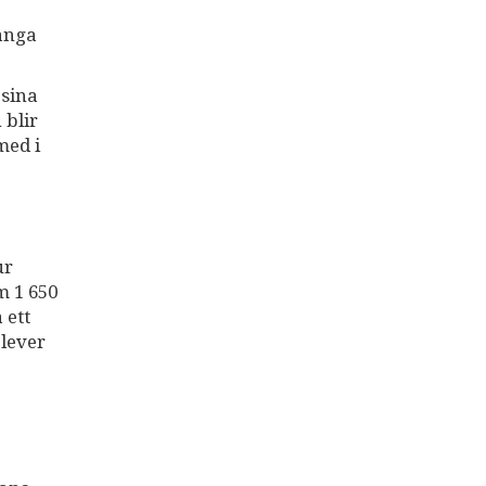
många
 sina
 blir
med i
ur
m 1 650
 ett
elever