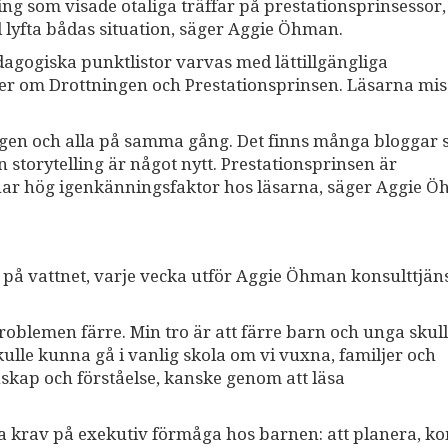
g som visade otaliga träffar på prestationsprinsessor
l lyfta bådas situation, säger Aggie Öhman.
agogiska punktlistor varvas med lättillgängliga
er om Drottningen och Prestationsprinsen. Läsarna mis
ingen och alla på samma gång. Det finns många bloggar
storytelling är något nytt. Prestationsprinsen är
har hög igenkänningsfaktor hos läsarna, säger Aggie 
 på vattnet, varje vecka utför Aggie Öhman konsulttjän
problemen färre. Min tro är att färre barn och unga skul
lle kunna gå i vanlig skola om vi vuxna, familjer och
skap och förståelse, kanske genom att läsa
a krav på exekutiv förmåga hos barnen: att planera, 