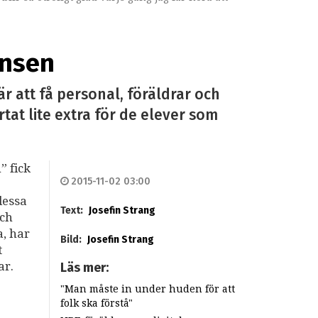
barhet.
insen
 att få personal, föräldrar och
at lite extra för de elever som
” fick
2015-11-02 03:00
dessa
Text:
Josefin Strang
och
, har
Bild:
Josefin Strang
t
ar.
Läs mer:
"Man måste in under huden för att
folk ska förstå"