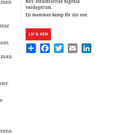
, men
NPF-föräldrarnas digitala
vardagsrum
En mammas kamp för sin son
star
LIV & HEM
 som
SHARE
FACEBOOK
TWITTER
EMAIL
LINKEDIN
Öhman.
ster
le
komma