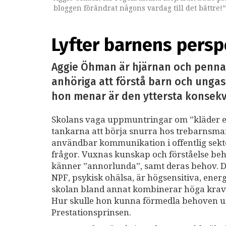
bloggen förändrat någons vardag till det bättre!”
rätt till särskilt stöd. Övriga populära inlägg h
Lyfter barnens pers
Aggie Öhman är hjärnan och pennan
anhöriga att förstå barn och ungas
hon menar är den yttersta konsekv
Skolans vaga uppmuntringar om ”kläder eft
tankarna att börja snurra hos trebarnsm
användbar kommunikation i offentlig sekt
frågor. Vuxnas kunskap och förståelse be
känner ”annorlunda”, samt deras behov. D
NPF, psykisk ohälsa, är högsensitiva, ene
skolan bland annat kombinerar höga krav 
Hur skulle hon kunna förmedla behoven ur
Prestationsprinsen.