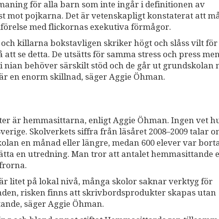
maning för alla barn som inte ingår i definitionen av
st mot pojkarna. Det är vetenskapligt konstaterat att 
mförelse med flickornas exekutiva förmågor.
 och killarna bokstavligen skriker högt och slåss vilt för
 att se detta. De utsätts för samma stress och press men
i nian behöver särskilt stöd och de går ut grundskolan 
t är en enorm skillnad, säger Aggie Öhman.
ter är hemmasittarna, enligt Aggie Öhman. Ingen vet h
rige. Skolverkets siffra från läsåret 2008–2009 talar o
lan en månad eller längre, medan 600 elever var borta
sätta en utredning. Man tror att antalet hemmasittande 
frorna.
 litet på lokal nivå, många skolor saknar verktyg för
den, risken finns att skrivbordsprodukter skapas utan
tande, säger Aggie Öhman.