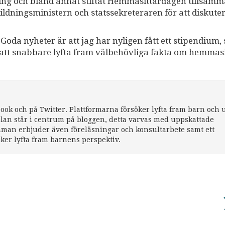
ing och bland annat stiftat Hemmasittardagen tillsam
ildningsministern och statssekreteraren för att diskute
Goda nyheter är att jag har nyligen fått ett stipendium, 
att snabbare lyfta fram välbehövliga fakta om hemmasi
book och på Twitter. Plattformarna försöker lyfta fram barn och
lan står i centrum på bloggen, detta varvas med uppskattade
hman erbjuder även föreläsningar och konsultarbete samt ett
ker lyfta fram barnens perspektiv.