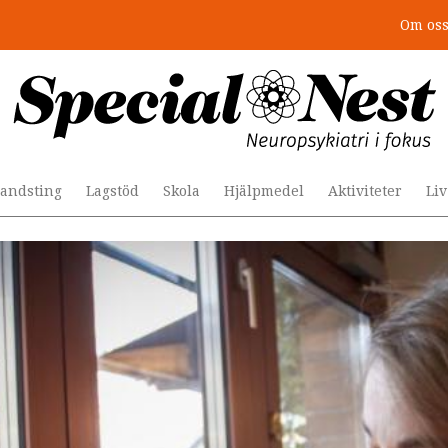
Om os
: 4 lästips
andsting
Lagstöd
Skola
Hjälpmedel
Aktiviteter
Li