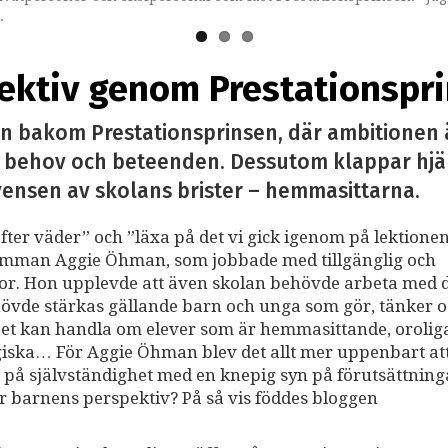
.
andlar om mat, ögonkontakt, ätstörningar och behovet av förutsäg
pektiv genom Prestationspr
 bakom Prestationsprinsen, där ambitionen är
 behov och beteenden. Dessutom klappar hjärt
ensen av skolans brister – hemmasittarna.
er väder” och ”läxa på det vi gick igenom på lektionen
amman Aggie Öhman, som jobbade med tillgänglig och
or. Hon upplevde att även skolan behövde arbeta med 
hövde stärkas gällande barn och unga som gör, tänker 
et kan handla om elever som är hemmasittande, oroliga
rgiska… För Aggie Öhman blev det allt mer uppenbart at
på självständighet med en knepig syn på förutsättning
 barnens perspektiv? På så vis föddes bloggen