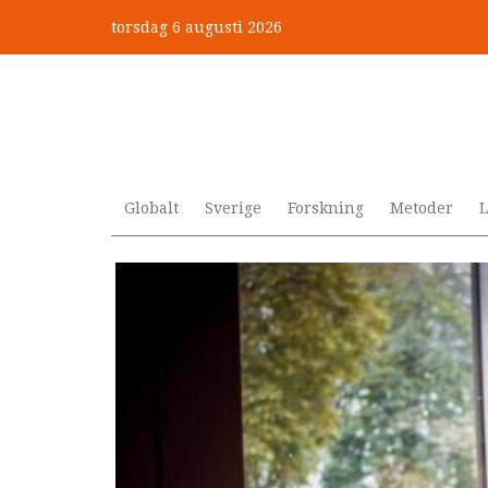
Hoppa
torsdag 6 augusti 2026
till
Mobbning vid autism och adhd
huvudinnehåll
Globalt
Sverige
Forskning
Metoder
L