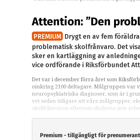
Attention: ”Den prob
PREMIUM
Drygt en av fem föräldrar
problematisk skolfrånvaro. Det visa
sker en kartläggning av anledningen 
vice ordförande i Riksförbundet Atte
Det var i december förra året som Riksf
omkring 2100 deltagare. Målgruppen var vå
neuropsykiatriska diagnoser, som är i gru
vet sedan tidigare att våra målgrupper, el
skolfrånvaron eftersom skolorna inte arbet
Premium - tillgängligt för prenumeran