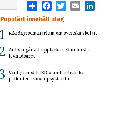
SHARE
FACEBOOK
TWITTER
EMAIL
LINKEDIN
Populärt innehåll idag
Riksdagsseminarium om svenska skolan
Autism går att upptäcka redan första
levnadsåret
Vanligt med PTSD bland autistiska
patienter i vuxenpsykiatrin
Flickor med adhd uppmärksammas inte
Så kan skolan skapa trygga och
strukturerade raster
”Resursslöseri att de högbegåvade