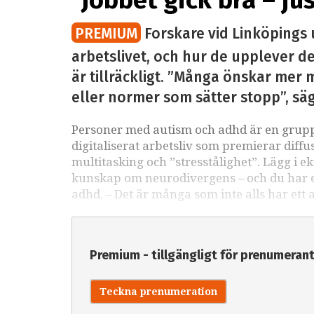
”Jobbet gick bra – ju
PREMIUM
Forskare vid Linköpings 
arbetslivet, och hur de upplever det
är tillräckligt. ”Många önskar mer m
eller normer som sätter stopp”, sä
Personer med autism och adhd är en grupp 
digitaliserat arbetsliv som premierar diffu
multitasking och ”stresstålighet”. Lägg i e
kunskap om neurodivergens – och du har ett
adhd. – Det är många som inte alls har ett 
Premium - tillgängligt för prenumeran
Teckna prenumeration