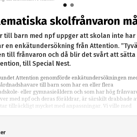
lematiska skolfrånvaron må
 till barn med npf uppger att skolan inte har 
r en enkätundersökning från Attention. ”Tyvärr
till frånvaron och då blir det svårt att sätta i
ntion, till Special Nest.
örbundet Attention genomförde enkätundersökningen me
rdnadshavare till barn som har en eller flera
ndskole- eller gymnasieåldern och som har hög frånvaro
ever med npf och deras föräldrar, är särskilt drabbade a
ar tillräckligt mycket med anpassningar. Vi ville med
ter