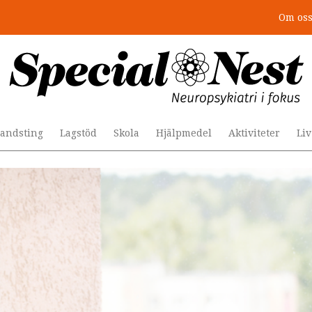
Om os
r togs stödet bort”
andsting
Lagstöd
Skola
Hjälpmedel
Aktiviteter
Li