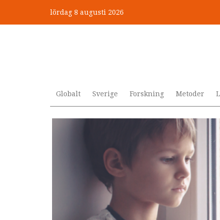
Hoppa
lördag 8 augusti 2026
till
”Jobbet gick bra – just därfö
huvudinnehåll
Globalt
Sverige
Forskning
Metoder
L