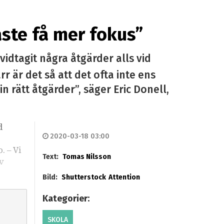
ste få mer fokus”
vidtagit några åtgärder alls vid
 är det så att det ofta inte ens
n rätt åtgärder”, säger Eric Donell,
d
2020-03-18 03:00
. – Vi
Text:
Tomas Nilsson
v
Bild:
Shutterstock
Attention
Kategorier:
SKOLA