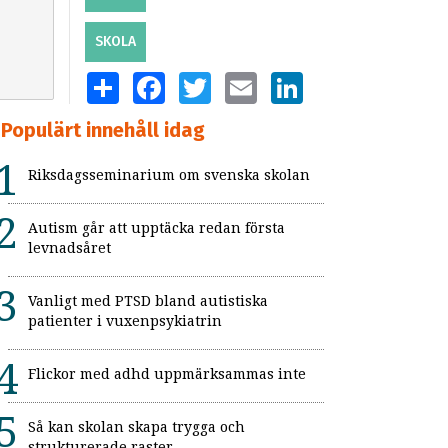
SKOLA
SHARE
FACEBOOK
TWITTER
EMAIL
LINKEDIN
Populärt innehåll idag
Riksdagsseminarium om svenska skolan
Autism går att upptäcka redan första
levnadsåret
Vanligt med PTSD bland autistiska
patienter i vuxenpsykiatrin
Flickor med adhd uppmärksammas inte
Så kan skolan skapa trygga och
strukturerade raster