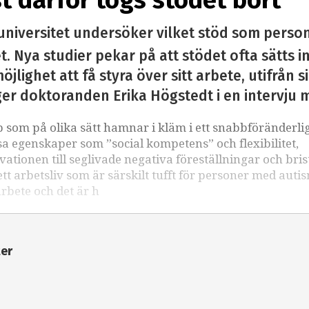
st därför togs stödet bort”
universitet undersöker vilket stöd som perso
. Nya studier pekar på att stödet ofta sätts i
öjlighet att få styra över sitt arbete, utifrån 
ger doktoranden Erika Högstedt i en intervju 
som på olika sätt hamnar i kläm i ett snabbföränderli
sa egenskaper som ”social kompetens” och flexibilitet,
kvationen till seglivade negativa föreställningar och bri
 arbetsliv som är särskilt tufft för personer med auti
arbete och det är h
ter