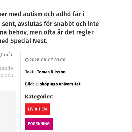
ner med autism och adhd får i
n sent, avslutas för snabbt och inte
sina behov, men ofta är det regler
med Special Nest.
gt och
2026-08-07 03:00
stande
Text:
Tomas Nilsson
sm och
Bild:
Linköpings universitet
Kategorier:
LIV & HEM
FORSKNING