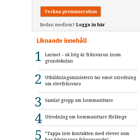
Teckna prenumeration
Redan medlem?
Logga in här
Liknande innehåll
Larmet – så hög är frånvaron inom
grundskolan
Utbildningsministern tar emot utredning
om elevfrånvaro
Samlat grepp om hemmasittare
Utredning om hemmasittare förlängs
”Tappa inte kontakten med elever som
har börjat vara frånvarande”