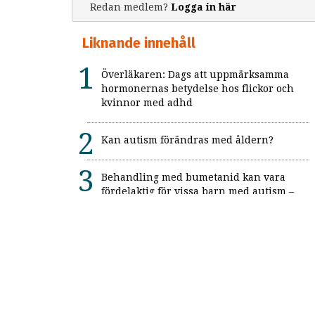
Redan medlem?
Logga in här
Liknande innehåll
Överläkaren: Dags att uppmärksamma
hormonernas betydelse hos flickor och
kvinnor med adhd
Kan autism förändras med åldern?
Behandling med bumetanid kan vara
fördelaktig för vissa barn med autism –
enligt unik svensk studie: "Ett värdefullt
framsteg"
Alexitymi: När känslorna finns men
orden saknas
Forskning: Autism anses mer