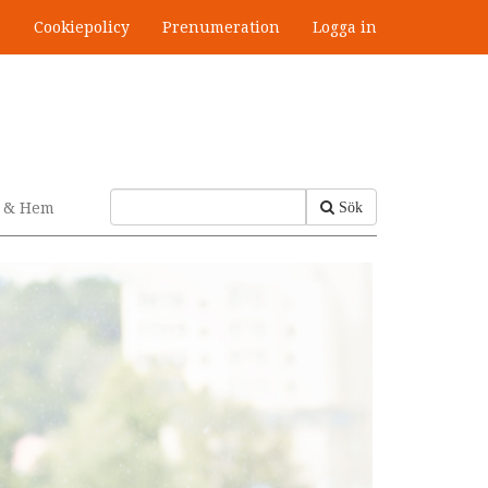
s
Cookiepolicy
Prenumeration
Logga in
v & Hem
Sök