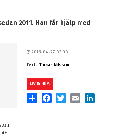
sedan 2011. Han får hjälp med
2016-04-27 03:00
Text:
Tomas Nilsson
LIV & HEM
SHARE
FACEBOOK
TWITTER
EMAIL
LINKEDIN
 som
 av