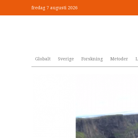
Hoppa
fredag 7 augusti 2026
till
”Jobbet gick bra – just därfö
huvudinnehåll
Globalt
Sverige
Forskning
Metoder
L