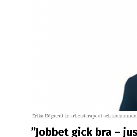
Erika Högstedt är arbetsterapeut och kommundok
”Jobbet gick bra – ju