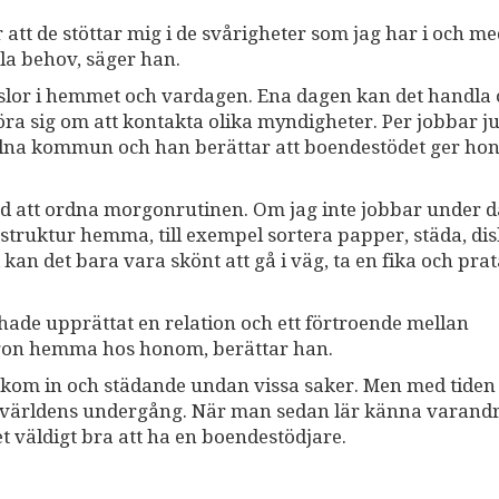
att de stöttar mig i de svårigheter som jag har i och me
la behov, säger han.
slor i hemmet och vardagen. Ena dagen kan det handla 
ra sig om att kontakta olika myndigheter. Per jobbar j
Solna kommun och han berättar att boendestödet ger h
ed att ordna morgonrutinen. Om jag inte jobbar under 
struktur hemma, till exempel sortera papper, städa, dis
kan det bara vara skönt att gå i väg, ta en fika och pra
hade upprättat en relation och ett förtroende mellan
ågon hemma hos honom, berättar han.
e kom in och städande undan vissa saker. Men med tiden
är världens undergång. När man sedan lär känna varandra
et väldigt bra att ha en boendestödjare.