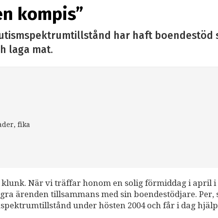
 en kompis”
utismspektrumtillstånd har haft boendestöd 
ch laga mat.
der, fika
 klunk. När vi träffar honom en solig förmiddag i april i
ågra ärenden tillsammans med sin boendestödjare. Per,
mspektrumtillstånd under hösten 2004 och får i dag hjälp