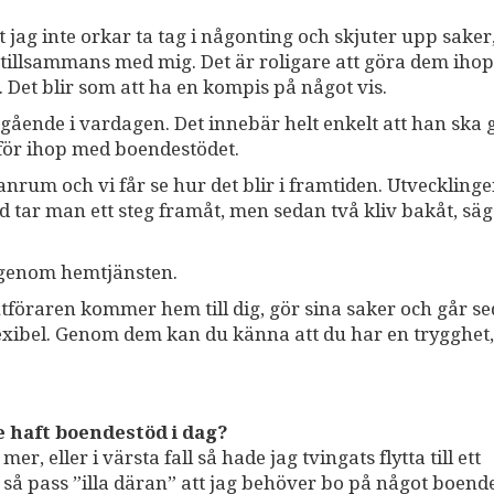
ag inte orkar ta tag i någonting och skjuter upp saker,
 tillsammans med mig. Det är roligare att göra dem iho
 Det blir som att ha en kompis på något vis.
vgående i vardagen. Det innebär helt enkelt att han ska 
tför ihop med boendestödet.
um och vi får se hur det blir i framtiden. Utveckling
d tar man ett steg framåt, men sedan två kliv bakåt, säg
 genom hemtjänsten.
utföraren kommer hem till dig, gör sina saker och går se
exibel. Genom dem kan du känna att du har en trygghet,
e haft boendestöd i dag?
, eller i värsta fall så hade jag tvingats flytta till ett
 så pass ”illa däran” att jag behöver bo på något boende