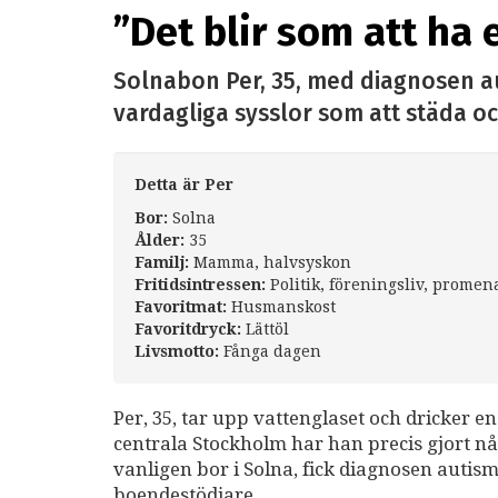
”Det blir som att ha
Solnabon Per, 35, med diagnosen a
vardagliga sysslor som att städa o
Detta är Per
Bor:
Solna
Ålder:
35
Familj:
Mamma, halvsyskon
Fritidsintressen:
Politik, föreningsliv, promena
Favoritmat:
Husmanskost
Favoritdryck:
Lättöl
Livsmotto:
Fånga dagen
Per, 35, tar upp vattenglaset och dricker en
centrala Stockholm har han precis gjort n
vanligen bor i Solna, fick diagnosen autis
boendestödjare.