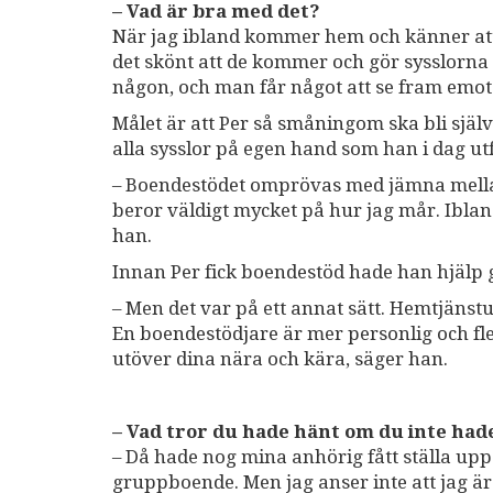
– Vad är bra med det?
När jag ibland kommer hem och känner att j
det skönt att de kommer och gör sysslorna
någon, och man får något att se fram emot.
Målet är att Per så småningom ska bli själ
alla sysslor på egen hand som han i dag u
– Boendestödet omprövas med jämna mellanr
beror väldigt mycket på hur jag mår. Iblan
han.
Innan Per fick boendestöd hade han hjälp
– Men det var på ett annat sätt. Hemtjänst
En boendestödjare är mer personlig och fl
utöver dina nära och kära, säger han.
– Vad tror du hade hänt om du inte had
– Då hade nog mina anhörig fått ställa upp mer
gruppboende. Men jag anser inte att jag är