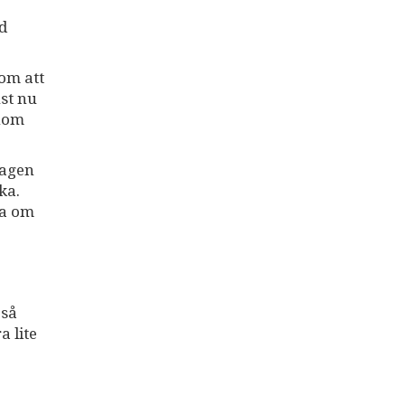
d
om att
ust nu
onom
dagen
ka.
ta om
 så
 lite