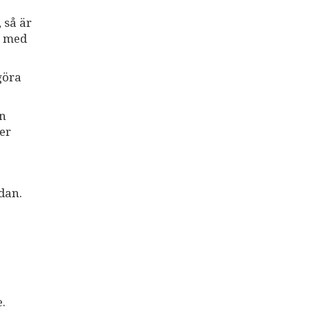
 så är
p med
göra
en
er
dan.
.