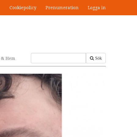
s
Cookiepolicy
Prenumeration
Logga in
v & Hem
Sök