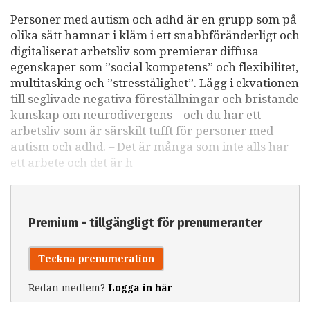
Personer med autism och adhd är en grupp som på
olika sätt hamnar i kläm i ett snabbföränderligt och
digitaliserat arbetsliv som premierar diffusa
egenskaper som ”social kompetens” och flexibilitet,
multitasking och ”stresstålighet”. Lägg i ekvationen
till seglivade negativa föreställningar och bristande
kunskap om neurodivergens – och du har ett
arbetsliv som är särskilt tufft för personer med
autism och adhd. – Det är många som inte alls har
ett arbete och det är h
Premium - tillgängligt för prenumeranter
Teckna prenumeration
Redan medlem?
Logga in här