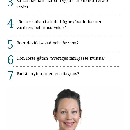
Så kan skolan skapa trygga och strukturerade
raster
”Resursslöseri att de högbegåvade barnen
vantrivs och misslyckas”
Boendestöd – vad och för vem?
Hon löste gåtan "Sveriges farligaste kvinna"
Vad är nyttan med en diagnos?