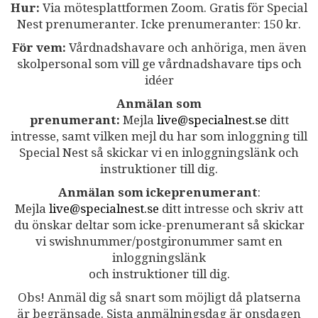
Hur:
Via mötesplattformen Zoom. Gratis för Special
Nest prenumeranter. Icke prenumeranter: 150 kr.
För vem:
Vårdnadshavare och anhöriga, men även
skolpersonal som vill ge vårdnadshavare tips och
idéer
Anmälan som
prenumerant:
Mejla
live@specialnest.se
ditt
intresse, samt vilken mejl du har som inloggning till
Special Nest så skickar vi en inloggningslänk och
instruktioner till dig.
Anmälan som ickeprenumerant
:
Mejla
live@specialnest.se
ditt intresse och skriv att
du önskar deltar som icke-prenumerant så skickar
vi swishnummer/postgironummer samt en
inloggningslänk
och instruktioner till dig.
Obs! Anmäl dig så snart som möjligt då platserna
är begränsade. Sista anmälningsdag är onsdagen