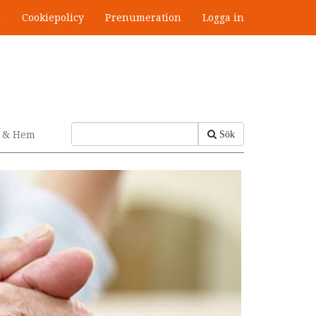
s
Cookiepolicy
Prenumeration
Logga in
v & Hem
Sök