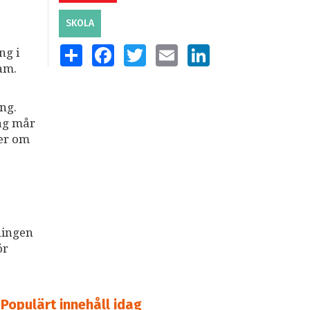
SKOLA
a
SHARE
FACEBOOK
TWITTER
EMAIL
LINKEDIN
ng i
am.
ng.
dag mår
ter om
ningen
ör
Populärt innehåll idag