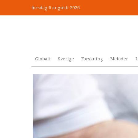
Hoppa
torsdag 6 augusti 2026
till
Mobbning vid autism och adhd
huvudinnehåll
Globalt
Sverige
Forskning
Metoder
L