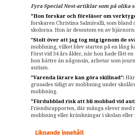
Fyra Special Nest-artiklar som på olika
"Hon forskar och föreläser om verkty
forskaren Christina Salmivalli, som bland
skolorna. Hon är dessutom en av hjärnor
”Stolt över att jag tog mig igenom de sv
mobbning, vilket blev starten på en lång 
Först vid 34 års ålder, när hon hade fått e
hon bättre än någonsin, arbetar som journa
autism.
”Varenda lärare kan göra skillnad”:
Här 
grusades tidigt av mobbning under skolåre
mobbning.
"Fördubblad risk att bli mobbad vid au
Friendsrapporten, där många elever med ne
mobbning eller kränkningar i skolan eller 
Liknande innehåll