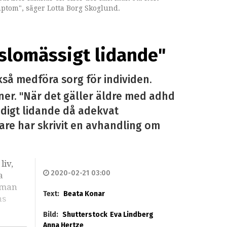
mptom", säger Lotta Borg Skoglund.
koglund.
mma bakomliggande orsak: adhd", säger
slomässigt lidande"
så medföra sorg för individen.
oner. "När det gäller äldre med adhd
ödigt lidande då adekvat
are har skrivit en avhandling om
liv,
2020-02-21 03:00
a
t man
Text:
Beata Konar
ns
Bild:
Shutterstock
Eva Lindberg
Anna Hertze