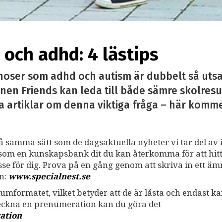
och adhd: 4 lästips
noser som adhd och autism är dubbelt så utsa
nen Friends kan leda till både sämre skolresu
a artiklar om denna viktiga fråga – här kommer 
på samma sätt som de dagsaktuella nyheter vi tar del av i
ss som en kunskapsbank dit du kan återkomma för att hit
resse för dig. Prova på en gång genom att skriva in ett ä
an:
www.specialnest.se
umformatet, vilket betyder att de är låsta och endast k
teckna en prenumeration kan du göra det
ation