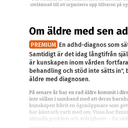
utelämnad till att organisera upp tillvaron på e
klingar av betyder inte det att den inre rastlös
tidigare generationer för att få en bild av lik
psykologen Taina Lehtonen.
Om äldre med sen ad
PREMIUM
En adhd-diagnos som sätt
Samtidigt är det idag långtifrån sj
är kunskapen inom vården fortfaran
behandling och stöd inte sätts in"
äldre med diagnosen.
På senare år har en rad äldre kommit i dir
inte sällan i samband med att deras barnba
kunskapen blivit en ögonöppnare som gett mö
har känt och varit med om. Vissa har funn
aktuella problem och svårigheter. – En såd