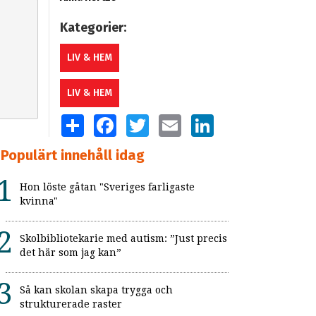
Kategorier:
LIV & HEM
LIV & HEM
SHARE
FACEBOOK
TWITTER
EMAIL
LINKEDIN
Populärt innehåll idag
Hon löste gåtan "Sveriges farligaste
kvinna"
Skolbibliotekarie med autism: ”Just precis
det här som jag kan”
Så kan skolan skapa trygga och
strukturerade raster