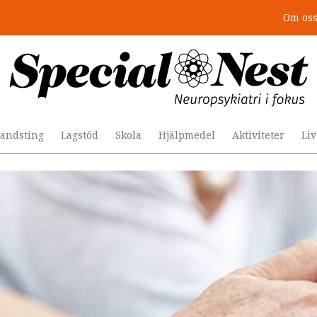
Om os
: 4 lästips
andsting
Lagstöd
Skola
Hjälpmedel
Aktiviteter
Li