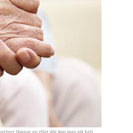
partner lämnar en eller dör kan man stå helt
t. Även om den synliga hyperaktiviteten ofta
ljehistorik hos både barn och barnbarn samt hos