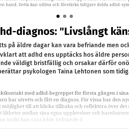
gen hand. Detta kan utlösa och förstärka tidigare dolda adhd-sy
heten och oron har försvunnit", säger psykiatrikern Lotta Borg S
heter i känslor, beteenden och svårigheter som kan handla om sa
hd-diagnos: "Livslångt kän
s på äldre dagar kan vara befriande men ock
älvklart att adhd ens upptäcks hos äldre pers
de väldigt bristfällig och orsakar därför on
, berättar psykologen Taina Lehtonen som tidig
ektkontakt med adhd-begreppet för första gången i sina 
rn har utretts och fått en diagnos. För vissa har den ny
jlighet till att blicka tillbaka och reflektera över de
it likheter mellan sina egna upplevelser och barnbarne
an insikt kan vara både befriande d