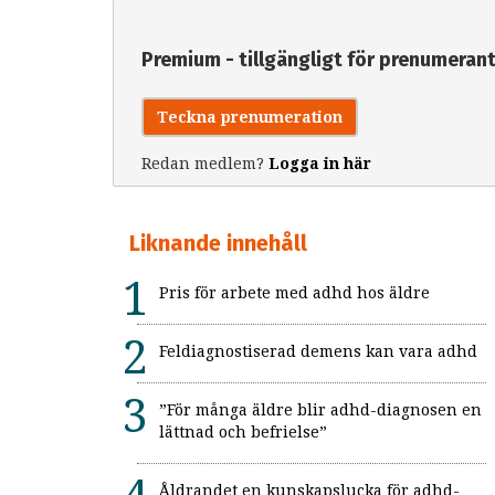
Premium - tillgängligt för prenumeran
Teckna prenumeration
Redan medlem?
Logga in här
Liknande innehåll
Pris för arbete med adhd hos äldre
Feldiagnostiserad demens kan vara adhd
”För många äldre blir adhd-diagnosen en
lättnad och befrielse”
Åldrandet en kunskapslucka för adhd-