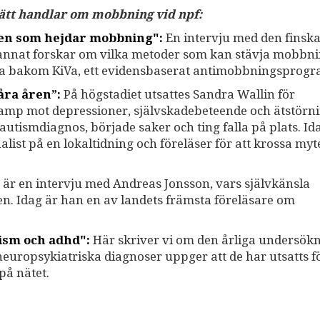
 sätt handlar om mobbning vid npf:
gen som hejdar mobbning":
En intervju med den finsk
 annat forskar om vilka metoder som kan stävja mobbni
na bakom KiVa, ett evidensbaserat antimobbningsprogr
åra åren”:
På högstadiet utsattes Sandra Wallin för
kamp mot depressioner, självskadebeteende och ätstörni
n autismdiagnos, började saker och ting falla på plats. I
list på en lokaltidning och föreläser för att krossa my
är en intervju med Andreas Jonsson, vars självkänsla
n. Idag är han en av landets främsta föreläsare om
tism och adhd":
Här skriver vi om den årliga undersök
uropsykiatriska diagnoser uppger att de har utsatts f
på nätet.