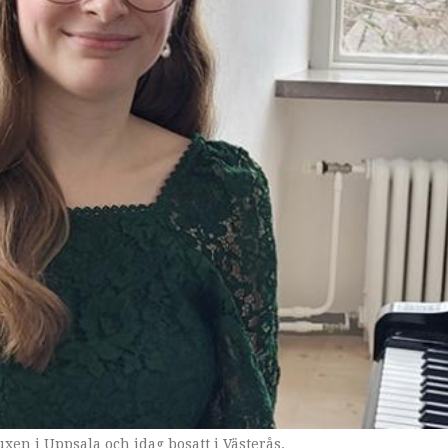
en i Uppsala och idag bosatt i Västerås.
, utan ett behov för att må bra och vara i kontakt med mina käns
Jubro ett stycke av kompositören Sergei Rachmaninov.