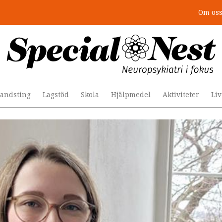
Om os
: 4 lästips
andsting
Lagstöd
Skola
Hjälpmedel
Aktiviteter
Li