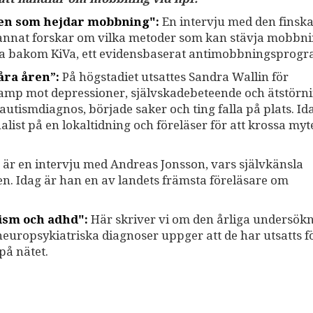
gen som hejdar mobbning":
En intervju med den finsk
 annat forskar om vilka metoder som kan stävja mobbni
na bakom KiVa, ett evidensbaserat antimobbningsprogr
åra åren”:
På högstadiet utsattes Sandra Wallin för
kamp mot depressioner, självskadebeteende och ätstörni
n autismdiagnos, började saker och ting falla på plats. I
list på en lokaltidning och föreläser för att krossa my
är en intervju med Andreas Jonsson, vars självkänsla
n. Idag är han en av landets främsta föreläsare om
tism och adhd":
Här skriver vi om den årliga undersök
uropsykiatriska diagnoser uppger att de har utsatts f
på nätet.