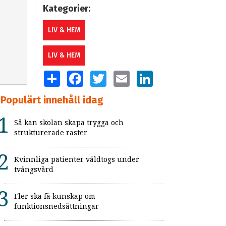
Kategorier:
LIV & HEM
LIV & HEM
SHARE
FACEBOOK
TWITTER
EMAIL
LINKEDIN
Populärt innehåll idag
Så kan skolan skapa trygga och
strukturerade raster
Kvinnliga patienter våldtogs under
tvångsvård
Fler ska få kunskap om
funktionsnedsättningar