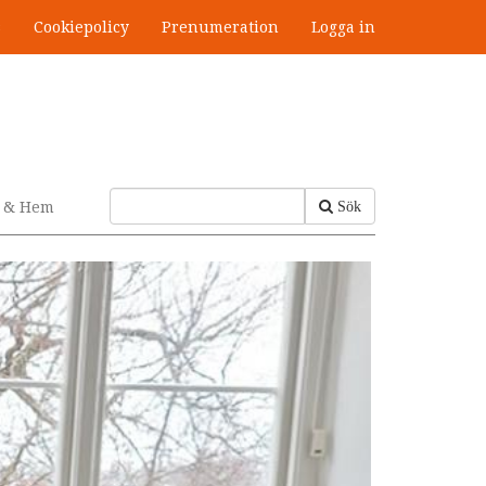
s
Cookiepolicy
Prenumeration
Logga in
v & Hem
Sök