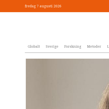
Hoppa
fredag 7 augusti 2026
till
Mobbning vid autism och adhd
huvudinnehåll
Globalt
Sverige
Forskning
Metoder
L