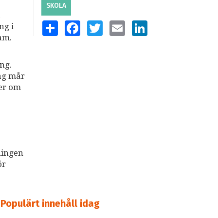
SKOLA
a
SHARE
FACEBOOK
TWITTER
EMAIL
LINKEDIN
ng i
am.
ng.
dag mår
ter om
ningen
ör
Populärt innehåll idag