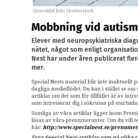
Genrebild från Shutterstock.
Mobbning vid autism 
Elever med neuropsykiatriska diag
nätet, något som enligt organisatio
Nest har under åren publicerat fler
mer.
Special Nests material blir inte inaktuellt 
dagliga medieflödet. Du kan i stället se o
artiklar om det som för tillfället är av int
som intresserar dig i sökrutan på startsid
Somliga av våra artiklar ligger inom Premi
läsas av våra prenumeranter. Om du vill 
här:
http://www.specialnest.se
/prenumer
Fyra Special Nest-artiklar som på olika