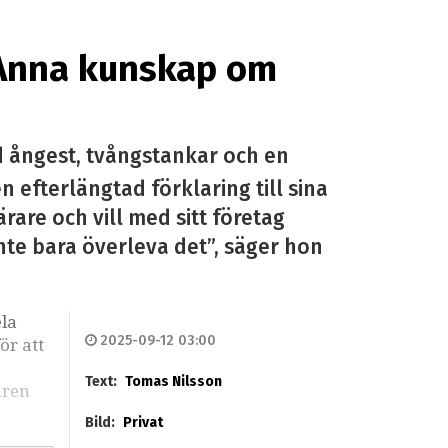
r Anna kunskap om
d ångest, tvångstankar och en
n efterlängtad förklaring till sina
rare och vill med sitt företag
inte bara överleva det”, säger hon
la
2025-09-12 03:00
ör att
Text:
Tomas Nilsson
uren
Bild:
Privat