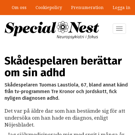
Hoppa
Om oss
Cookiepolicy
Prenumeration
Logga in
till
”Jobbet gick bra – just därför togs
huvudinnehåll
stödet bort”
Toggle
navigat
Skådespelaren berättar
om sin adhd
Skådespelaren Tuomas Laustiola, 67, bland annat känd
från tv-programmen Tre Kronor och Jordskott, fick
nyligen diagnosen adhd.
Det var på äldre dar
som han bestämde sig för att
undersöka om han hade en diagnos, enligt
Nöjesbladet.
– Jag självmedicinerade mig med sprit i många år.