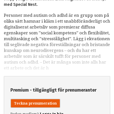
med Special Nest.
Personer med autism och adhd är en grupp som på
olika sätt hamnar i kläm i ett snabbföränderligt och
digitaliserat arbetsliv som premierar diffusa
egenskaper som ”social kompetens” och flexibilitet,
multitasking och ”stresstålighet”. Lägg i ekvationen
till seglivade negativa föreställningar och bristande
kunskap om neurodivergens – och du har ett
arbetsliv som är särskilt tufft för personer med
autism och adhd. – Det är många som inte alls har
ett arbete och det är h
Premium - tillgängligt för prenumeranter
Teckna prenumeration
Redan medlem?
Logga in här