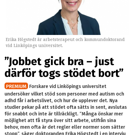
Erika Högstedt är arbetsterapeut och kommundoktorand
vid Linköpings universitet.
”Jobbet gick bra – just
därför togs stödet bort”
PREMIUM
Forskare vid Linköpings universitet
undersöker vilket stöd som personer med autism och
adhd får i arbetslivet, och hur de upplever det. Nya
studier pekar på att stödet ofta sätts in sent, avslutas
för snabbt och inte är tillräckligt. ”Många önskar mer
möjlighet att få styra över sitt arbete, utifrån sina
behov, men ofta är det regler eller normer som sätter
stopp”, säger doktoranden Erika Högstedt i en intervju