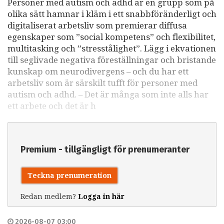
Personer med autism och adhd är en grupp som på
olika sätt hamnar i kläm i ett snabbföränderligt och
digitaliserat arbetsliv som premierar diffusa
egenskaper som ”social kompetens” och flexibilitet,
multitasking och ”stresstålighet”. Lägg i ekvationen
till seglivade negativa föreställningar och bristande
kunskap om neurodivergens – och du har ett
arbetsliv som är särskilt tufft för personer med
autism och adhd. – Det är många som inte alls har
ett arbete och det är h
Premium - tillgängligt för prenumeranter
Teckna prenumeration
Redan medlem?
Logga in här
2026-08-07 03:00