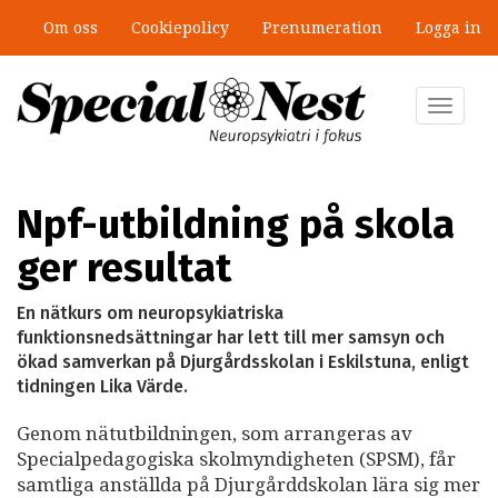
Hoppa
Om oss
Cookiepolicy
Prenumeration
Logga in
till
”Jobbet gick bra – just därför togs
huvudinnehåll
stödet bort”
Toggle
navigat
Npf-utbildning på skola
ger resultat
En nätkurs om neuropsykiatriska
funktionsnedsättningar har lett till mer samsyn och
ökad samverkan på Djurgårdsskolan i Eskilstuna, enligt
tidningen Lika Värde.
Genom nätutbildningen, som arrangeras av
Specialpedagogiska skolmyndigheten (SPSM), får
samtliga anställda på Djurgårddskolan lära sig mer