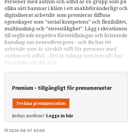
Personer med autism och adhd är en grupp som på
olika sätt hamnar i kläm i ett snabbföränderligt och
digitaliserat arbetsliv som premierar diffusa
egenskaper som ”social kompetens” och flexibilitet,
multitasking och ”stresstålighet”. Lägg i ekvationen
till seglivade negativa föreställningar och bristande
kunskap om neurodivergens – och du har ett
arbetsliv som är särskilt tufft för personer med
autism och adhd. – Det är många som inte alls har
ett arbete och det är h
Premium - tillgängligt för prenumeranter
Teckna prenumeration
Redan medlem?
Logga in här
2026-08-07 03:00