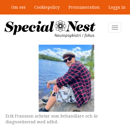
Hoppa
Om oss
Cookiepolicy
Prenumeration
Logga in
till
”Jobbet gick bra – just därför togs
huvudinnehåll
stödet bort”
Toggle
navigat
Erik Fransson arbetar som behandlare och är
diagnostiserad med adhd.