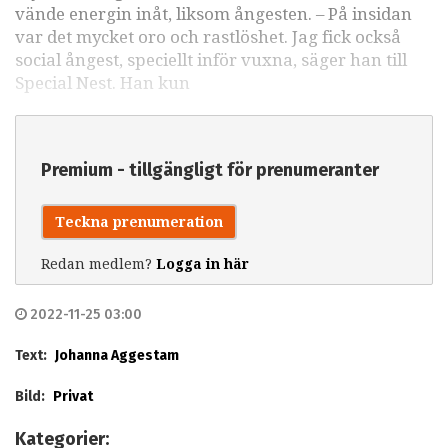
vände energin inåt, liksom ångesten. – På insidan
var det mycket oro och rastlöshet. Jag fick också
social ångest, speciellt inför vuxna, säger han till
Special Nest. Han kun
Premium - tillgängligt för prenumeranter
Teckna prenumeration
Redan medlem?
Logga in här
2022-11-25 03:00
Text:
Johanna Aggestam
Bild:
Privat
Kategorier: