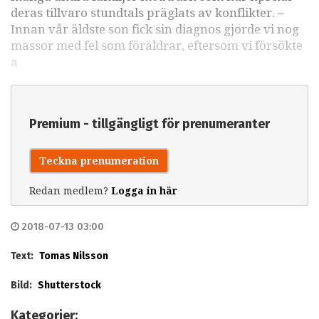
deras tillvaro stundtals präglats av konflikter. –
Innan vår äldste son fick sin diagnos gjorde vi nog
massor med fel som föräldrar, eftersom vi försökte
a
Premium - tillgängligt för prenumeranter
Teckna prenumeration
Redan medlem?
Logga in här
2018-07-13 03:00
Text:
Tomas Nilsson
Bild:
Shutterstock
Kategorier: