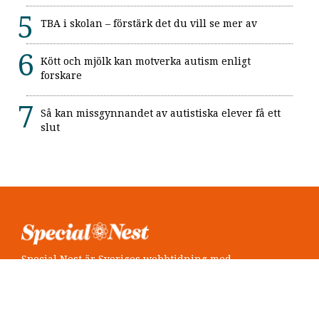
TBA i skolan – förstärk det du vill se mer av
Kött och mjölk kan motverka autism enligt
forskare
Så kan missgynnandet av autistiska elever få ett
slut
Special Nest är Sveriges webbtidning med
neuropsykiatri i fokus.
Följ oss