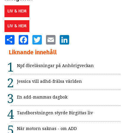
LIV & HEM
LIV & HEM
SHARE
FACEBOOK
TWITTER
EMAIL
LINKEDIN
Liknande innehåll
Npf-föreläsningar på Anhörigveckan
Jessica vill adhd-frälsa världen
En add-mammas dagbok
Tandborstningen styrde Birgittas liv
När motorn saknas - om ADD