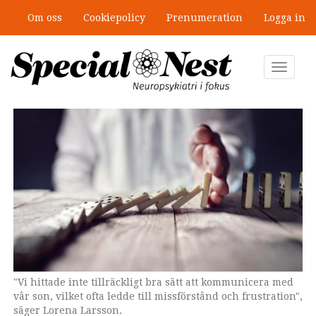
Hoppa
Om oss
Cookiepolicy
Prenumeration
Logga in
till
Ny antologi om fördelar och
huvudinnehåll
fallgropar med särskilda
undervisningsgrupper
Toggle
navigat
"Vi hittade inte tillräckligt bra sätt att kommunicera med
vår son, vilket ofta ledde till missförstånd och frustration",
säger Lorena Larsson.