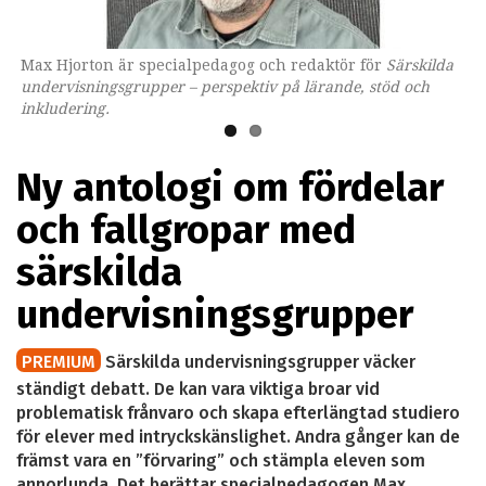
Max Hjorton är specialpedagog och redaktör för
Omslaget till boken som ges ut av Lärarförlaget.
Särskilda
undervisningsgrupper – perspektiv på lärande, stöd och
inkludering.
Ny antologi om fördelar
och fallgropar med
särskilda
undervisningsgrupper
PREMIUM
Särskilda undervisningsgrupper väcker
ständigt debatt. De kan vara viktiga broar vid
problematisk frånvaro och skapa efterlängtad studiero
för elever med intryckskänslighet. Andra gånger kan de
främst vara en ”förvaring” och stämpla eleven som
annorlunda. Det berättar specialpedagogen Max