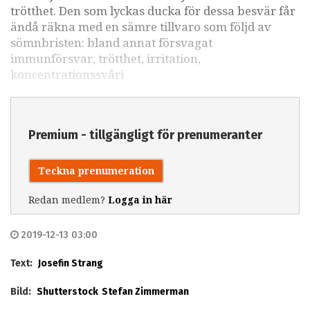
trötthet. Den som lyckas ducka för dessa besvär får
ändå räkna med en sämre tillvaro som följd av
sömnbristen: bland annat försvagat
immunförsvar, trötthet, irritation,
koncentrationssvåri
Premium - tillgängligt för prenumeranter
Teckna prenumeration
Redan medlem?
Logga in här
2019-12-13 03:00
Text:
Josefin Strang
Bild:
Shutterstock
Stefan Zimmerman