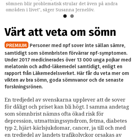
sömnen blir problematisk strular det även på andra
områden i livet", säger Susanna Jernelöv.
Värt att veta om sömn
PREMIUM
Personer med npf sover inte sällan sämre,
samtidigt som sömnbristen förvärrar npf-symptomen.
Under 2017 medicinerades över 13 000 unga pojkar med
melatonin och adhd-läkemedel samtidigt, enligt en
rapport från Läkemedelsverket. Här får du veta mer om
vikten av bra sömn, goda sömnvanor och de senaste
forskningsrönen.
En tredjedel av svenskarna upplever att de sover
för dåligt och priset kan bli högt. I samma andetag
som sömnbrist nämns ofta ökad risk för
depression, utmattningssyndrom, fetma, diabetes
typ 2, hjärt-kärlsjukdomar, cancer, ja till och med
en tredjedel av landets trafikolyckor orsakas av