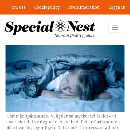
Hoppa
Om oss
Cookiepolicy
Prenumeration
Logga in
till
huvudinnehåll
Toggle
navigat
"Sömn är spännande! Vi ägnar så mycket tid åt det – vi
Susanna Jernelöv är legitimerad psykolog och medicine
sover stor del av dygnet och av livet. Det är fortfarande
doktor i psykologi.
oklart varför, egentligen. Det är också intressant att när