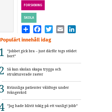
FORSKNING
SKOLA
SHARE
FACEBOOK
TWITTER
EMAIL
LINKEDIN
Populärt innehåll idag
”Jobbet gick bra – just därför togs stödet
bort”
Så kan skolan skapa trygga och
strukturerade raster
Kvinnliga patienter våldtogs under
tvångsvård
”Jag hade blivit tokig på ett vanligt jobb”