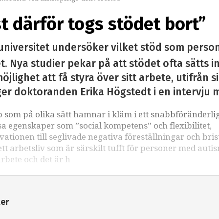
st därför togs stödet bort”
universitet undersöker vilket stöd som perso
. Nya studier pekar på att stödet ofta sätts i
öjlighet att få styra över sitt arbete, utifrån 
ger doktoranden Erika Högstedt i en intervju 
som på olika sätt hamnar i kläm i ett snabbföränderli
sa egenskaper som ”social kompetens” och flexibilitet,
kvationen till seglivade negativa föreställningar och bri
 arbetsliv som är särskilt tufft för personer med auti
arbete och det är h
ter