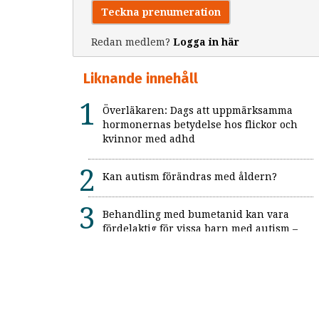
Teckna prenumeration
Redan medlem?
Logga in här
Liknande innehåll
Överläkaren: Dags att uppmärksamma
hormonernas betydelse hos flickor och
kvinnor med adhd
Kan autism förändras med åldern?
Behandling med bumetanid kan vara
fördelaktig för vissa barn med autism –
enligt unik svensk studie: "Ett värdefullt
framsteg"
Alexitymi: När känslorna finns men
orden saknas