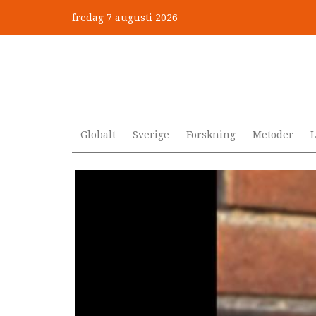
Hoppa
fredag 7 augusti 2026
till
”Jobbet gick bra – just därfö
huvudinnehåll
Globalt
Sverige
Forskning
Metoder
L