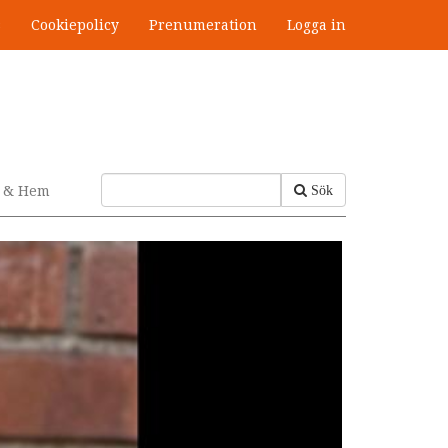
s
Cookiepolicy
Prenumeration
Logga in
v & Hem
Sök