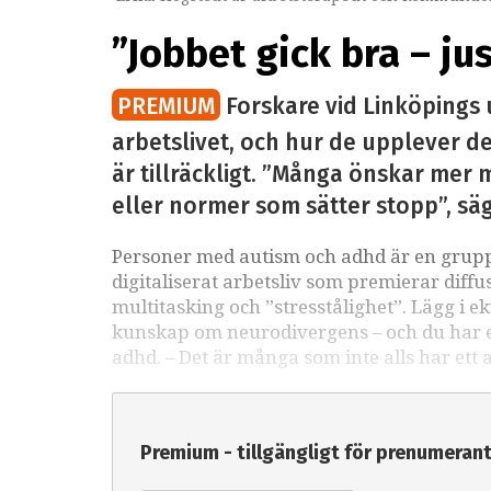
”Jobbet gick bra – ju
PREMIUM
Forskare vid Linköpings 
arbetslivet, och hur de upplever det
är tillräckligt. ”Många önskar mer m
eller normer som sätter stopp”, sä
Personer med autism och adhd är en grupp 
digitaliserat arbetsliv som premierar diffu
multitasking och ”stresstålighet”. Lägg i e
kunskap om neurodivergens – och du har ett
adhd. – Det är många som inte alls har ett 
Premium - tillgängligt för prenumeran