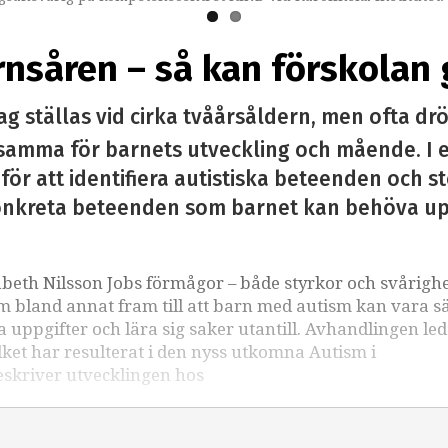
såren – så kan förskolan 
g ställas vid cirka tvåårsåldern, men ofta dr
samma för barnets utveckling och mående. I e
 för att identifiera autistiska beteenden och s
nkreta beteenden som barnet kan behöva uppb
abeth Nilsson Jobs förmågor – både styrkor och svårighe
m bland annat fram till att barn med autism kan vara sä
la uppgifter och lära sig saker utantill. Avhandlingen ledd
ilket har resulterat i den nyss utkomna Autism i
eskriver utvecklingen hos