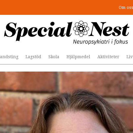
Om os
r togs stödet bort”
andsting
Lagstöd
Skola
Hjälpmedel
Aktiviteter
Li