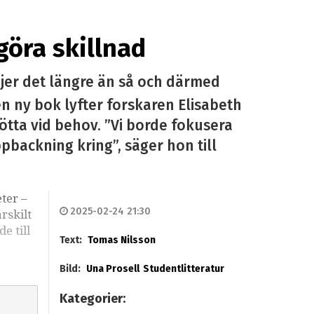
göra skillnad
öjer det längre än så och därmed
n ny bok lyfter forskaren Elisabeth
tötta vid behov. ”Vi borde fokusera
ackning kring”, säger hon till
ter –
2025-02-24 21:30
rskilt
e till
Text:
Tomas Nilsson
Bild:
Una Prosell
Studentlitteratur
Kategorier: