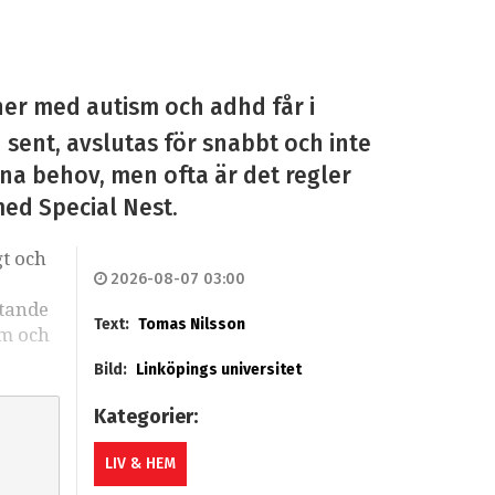
ner med autism och adhd får i
n sent, avslutas för snabbt och inte
sina behov, men ofta är det regler
med Special Nest.
gt och
2026-08-07 03:00
stande
Text:
Tomas Nilsson
sm och
Bild:
Linköpings universitet
Kategorier:
LIV & HEM