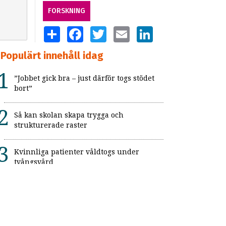
FORSKNING
SHARE
FACEBOOK
TWITTER
EMAIL
LINKEDIN
Populärt innehåll idag
”Jobbet gick bra – just därför togs stödet
bort”
Så kan skolan skapa trygga och
strukturerade raster
Kvinnliga patienter våldtogs under
tvångsvård
”Jag hade blivit tokig på ett vanligt jobb”
Kopplingen mellan psykiatriska
diagnoser och brottslighet hos unga