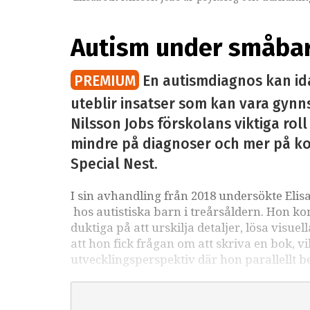
Autism under småbarn
PREMIUM
En autismdiagnos kan ida
uteblir insatser som kan vara gynn
Nilsson Jobs förskolans viktiga roll
mindre på diagnoser och mer på ko
Special Nest.
I sin avhandling från 2018 undersökte Elis
hos autistiska barn i treårsåldern. Hon ko
duktiga på att urskilja detaljer, lösa visuel
att hon fick frågan om att skriva en bok, v
utvecklingsperspektiv där hon parallellt b