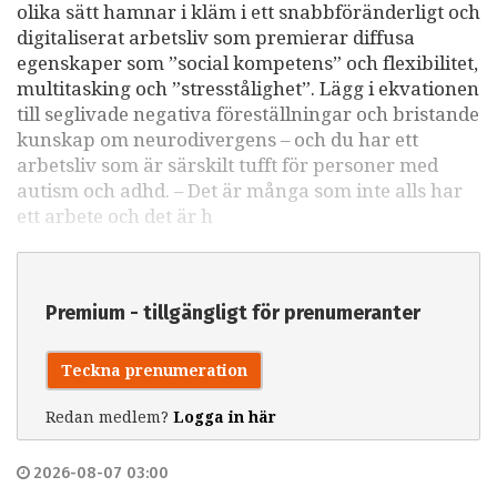
olika sätt hamnar i kläm i ett snabbföränderligt och
digitaliserat arbetsliv som premierar diffusa
egenskaper som ”social kompetens” och flexibilitet,
multitasking och ”stresstålighet”. Lägg i ekvationen
till seglivade negativa föreställningar och bristande
kunskap om neurodivergens – och du har ett
arbetsliv som är särskilt tufft för personer med
autism och adhd. – Det är många som inte alls har
ett arbete och det är h
Premium - tillgängligt för prenumeranter
Teckna prenumeration
Redan medlem?
Logga in här
2026-08-07 03:00