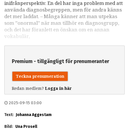
inifrånperspektiv. En del har inga problem med att
använda diagnosbegreppen, men för andra känns
det mer laddat. – Många känner att man utpekas
som ”onormal” när man tillhör en diagnosgrupp,
och det har föranlett en önskan om en annan
vokabulär,
Premium - tillgängligt för prenumeranter
Teckna prenumeration
Redan medlem?
Logga in här
2025-09-15 03:00
Text:
Johanna Aggestam
Bild:
Una Prosell