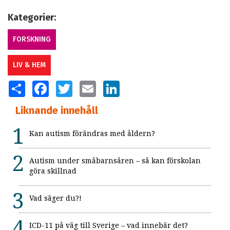
Kategorier:
FORSKNING
LIV & HEM
SHARE
FACEBOOK
TWITTER
EMAIL
LINKEDIN
Liknande innehåll
Kan autism förändras med åldern?
Autism under småbarnsåren – så kan förskolan
göra skillnad
Vad säger du?!
ICD-11 på väg till Sverige – vad innebär det?