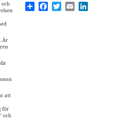
e och
SHARE
FACEBOOK
TWITTER
EMAIL
LINKEDIN
relsen
med
. Är
dren
lir
rsonen
r att
g för
” och