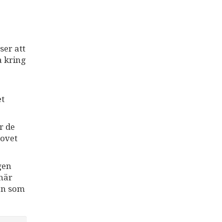
ser att
a kring
et
r de
hovet
gen
 här
ion som