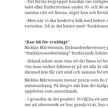
– Det första begreppet handlar om rättig
talet eller Priderörelsen under 70- och 80-t
samma rätt att finnas, säger han och fortsä
– Men när vi ska beskriva folk med behov a
variation. Då är det bättre med “funktionsn
“Kan bli för trubbigt”
Nicklas Mårtensson, förbundssekreterare p
“funktionsnedsättning” fortfarande behöv
– Ibland måste man visa att det finns ett be
Om man endast fokuserar på att alla är olika
därmed inte får rätt stöd och samma förut
Nicklas Mårtensson menar precis som Bo Hej
sammanhang. På längre sikt kan det hjälpa
uppfattas som annorlunda.
– I grunden är det positivt. Vi vill ha ett 
om att oberoende av hur gamla vi är, hur v