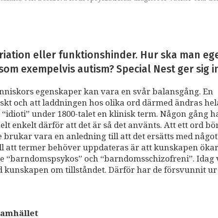
iation eller funktionshinder. Hur ska man eg
om exempelvis autism? Special Nest ger sig in
änniskors egenskaper kan vara en svår balansgång. En
atiskt och att laddningen hos olika ord därmed ändras hel
r “idioti” under 1800-talet en klinisk term. Någon gång h
helt enkelt därför att det är så det använts. Att ett ord bö
brukar vara en anledning till att det ersätts med någo
ll att termer behöver uppdateras är att kunskapen ökar
de “barndomspsykos” och “barndomsschizofreni”. Idag v
 kunskapen om tillståndet. Därför har de försvunnit ur
samhället