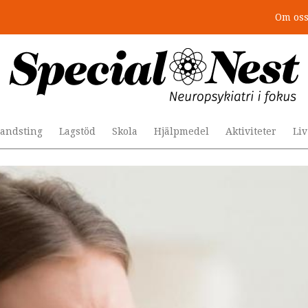
Om os
andsting
Lagstöd
Skola
Hjälpmedel
Aktiviteter
Li