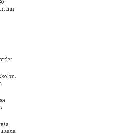
60-
men har
ordet
skolan.
n
ssa
m
rata
ationen