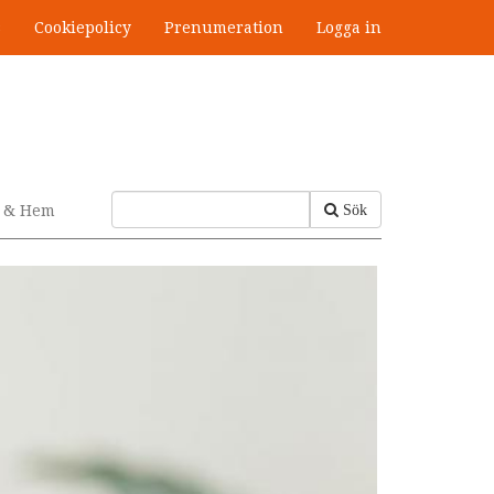
s
Cookiepolicy
Prenumeration
Logga in
v & Hem
Sök