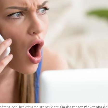
nämna och beskriva neuropsykiatriska diagnoser väcker ofta deb