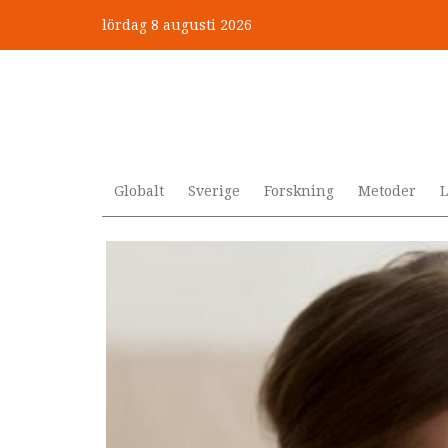
Hoppa
lördag 8 augusti 2026
till
huvudinnehåll
Globalt
Sverige
Forskning
Metoder
L