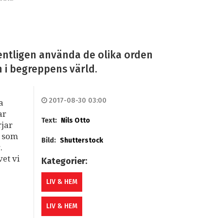
entligen använda de olika orden
 i begreppens värld.
2017-08-30 03:00
a
ar
Text:
Nils Otto
rjar
t som
Bild:
Shutterstock
.
et vi
Kategorier:
LIV & HEM
LIV & HEM