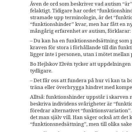
Även de ord som beskriver vad autism “är
felaktigt. Tidigare har ordet “funktionshin
stramade upp terminologin, är det “funkti
“funktionshinder” kvar, men har fått en ny
mångårig erfarenhet av autism, förklarar:
– Du kan ha en funktionsnedsättning som pe
kraven för stora i förhållande till din fun
ligger inte i personen, utan i mötet mellan
Bo Hejlskov Elvén tycker att uppdelningen 
tydligare.
– Det får oss att fundera på hur vi kan ta
träna eller överbrygga hindret med kompe
Alltså: funktionshinder uppstår i skarven
beskriva individens svårigheter är “funkti
föredrar alternativet “funktionsvariation”. B
det man själv vill. Han säger också att de
“funktionsnedsättning”, men till olika sake