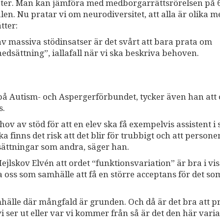
heter. Man kan jämföra med medborgarrättsrörelsen på 
alen. Nu pratar vi om neurodiversitet, att alla är olika 
tter:
v massiva stödinsatser är det svårt att bara prata om
edsättning”, iallafall när vi ska beskriva behoven.
å Autism- och Aspergerförbundet, tycker även han att 
s.
hov av stöd för att en elev ska få exempelvis assistent i 
 finns det risk att det blir för trubbigt och att persone
sättningar som andra, säger han.
lskov Elvén att ordet “funktionsvariation” är bra i vi
 oss som samhälle att få en större acceptans för det so
samhälle där mångfald är grunden. Och då är det bra att p
i ser ut eller var vi kommer från så är det den här vari