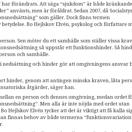
” har förändrats. Att säga “sjukdom” är både kränkand
der” använts, men är föråldrat. Sedan 2007, då Socialsty
onsnedsättning” som gäller. Dock finns termen
 betydelse. Bo Hejlskov Elvén, psykolog och författare 
rson. Sen möter du ett samhälle som ställer vissa krav
ktionsnedsättning så uppstår ett funktionshinder. Så hin
 person och samhälle.
i nedsättning och hinder gör att omgivningens ansvar b
 bort hinder, genom att antingen minska kraven, låta pe
nsatoriska åtgärder, säger han.
 mellan en person och dennes omgivning, medan ordet fö
onsnedsättning”. Men alla är inte nöjda med ordet utan
o Hejlskov Elvén tycker att det är viktigt att få kalla si
t kan finnas behov av både termerna “funktionsvariation
r.