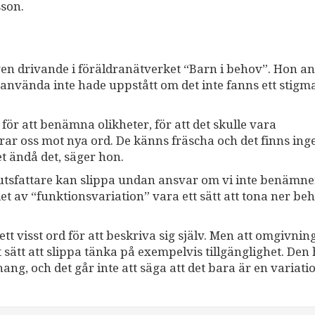
sson.
n drivande i föräldranätverket “Barn i behov”. Hon an
 använda inte hade uppstått om det inte fanns ett stigm
ör att benämna olikheter, för att det skulle vara
drar oss mot nya ord. De känns fräscha och det finns ing
t ändå det, säger hon.
slutsfattare kan slippa undan ansvar om vi inte benämne
 av “funktionsvariation” vara ett sätt att tona ner be
tt visst ord för att beskriva sig själv. Men att omgivnin
t sätt att slippa tänka på exempelvis tillgänglighet. Den
g, och det går inte att säga att det bara är en variat