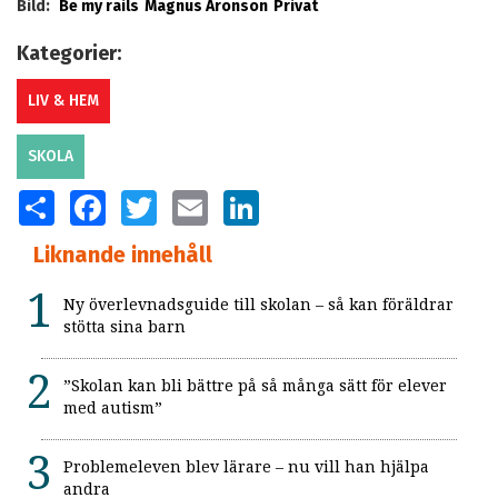
Bild:
Be my rails
Magnus Aronson
Privat
Kategorier:
LIV & HEM
SKOLA
SHARE
FACEBOOK
TWITTER
EMAIL
LINKEDIN
Liknande innehåll
Ny överlevnadsguide till skolan – så kan föräldrar
stötta sina barn
”Skolan kan bli bättre på så många sätt för elever
med autism”
Problemeleven blev lärare – nu vill han hjälpa
andra