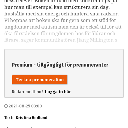
dessa elever. Boken är fylld med konkreta tips på
hur man till exempel kan strukturera sin dag,
hushålla med sin energi och hantera sina rädslor. –
Vi hoppas att boken ska fungera som ett stöd för
ungdomar med autism men den är också till för att
öka förståelsen för ungdomen hos föräldrar och
lärare, säger kommunikatören Jiang Millington s
Premium - tillgängligt för prenumeranter
Teckna prenumeration
Redan medlem?
Logga in här
2021-08-25 03:00
Text:
Kristina Hedlund