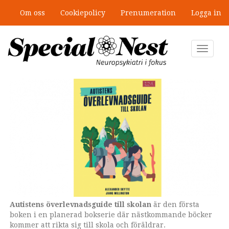
Hoppa
Om oss
Cookiepolicy
Prenumeration
Logga in
till
Ny antologi om fördelar och
huvudinnehåll
fallgropar med särskilda
undervisningsgrupper
Toggle
navigat
Autistens överlevnadsguide till skolan
Jiang Millington har under flera år jobbat för att förbättra
Alexander Skytte är lärare och författare.
är den första
boken i en planerad bokserie där nästkommande böcker
skolsituationen för barn och ungdomar med npf.
kommer att rikta sig till skola och föräldrar.