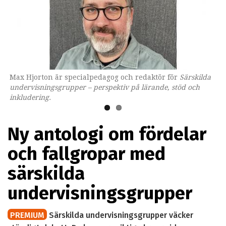
Max Hjorton är specialpedagog och redaktör för
Omslaget till boken som ges ut av Lärarförlaget.
Särskilda
undervisningsgrupper – perspektiv på lärande, stöd och
inkludering.
Ny antologi om fördelar
och fallgropar med
särskilda
undervisningsgrupper
PREMIUM
Särskilda undervisningsgrupper väcker