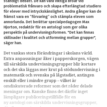
ständigt debatt. De kan vara viktiga broar vid
problematisk frånvaro och skapa efterlängtad studiero
för elever med intryckskänslighet. Andra gånger kan de
främst vara en ”förvaring” och stämpla eleven som
annorlunda. Det berättar specialpedagogen Max
Hjorton, redaktör för en antologi som ger olika
perspektiv på undervisningsformen. "Det kan finnas
skillnader i kvalitet och utformning mellan grupper",
säger han.
Det vankas stora förändringar i skolans värld.
Extra anpassningar åker i papperskorgen, vägen
till särskilda undervisningsgrupper blir kortare
och det ska läggas mer krut på stödundervisning i
matematik och svenska på lågstadiet, antingen
enskilt eller i mindre grupp – vilket är
omdiskuterade reformer som det råder delade
meningar om. Kanske finns det därför inget
lämpligare publiceringstillfälle för en
ny antologi om särskilda undervisningsgrupper,