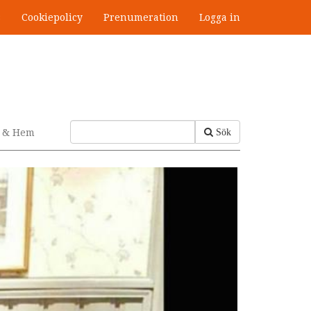
s
Cookiepolicy
Prenumeration
Logga in
v & Hem
Sök