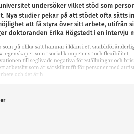
universitet undersöker vilket stöd som perso
. Nya studier pekar på att stödet ofta sätts i
öjlighet att få styra över sitt arbete, utifrån 
ger doktoranden Erika Högstedt i en intervju 
som på olika sätt hamnar i kläm i ett snabbföränderli
sa egenskaper som ”social kompetens” och flexibilitet,
kvationen till seglivade negativa föreställningar och bri
 arbetsliv som är särskilt tufft för personer med auti
arbete och det är h
ter