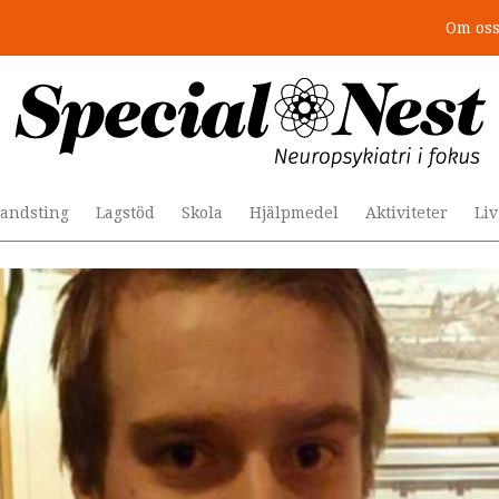
Om os
r togs stödet bort”
andsting
Lagstöd
Skola
Hjälpmedel
Aktiviteter
Li