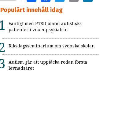
Populärt innehåll idag
Vanligt med PTSD bland autistiska
patienter i vuxenpsykiatrin
Riksdagsseminarium om svenska skolan
Autism går att upptäcka redan första
levnadsåret
Flickor med adhd uppmärksammas inte
Så kan skolan skapa trygga och
strukturerade raster
Pedagogiska appar ofta bristfälliga