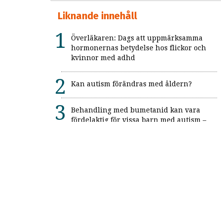
Liknande innehåll
Överläkaren: Dags att uppmärksamma
hormonernas betydelse hos flickor och
kvinnor med adhd
Kan autism förändras med åldern?
Behandling med bumetanid kan vara
fördelaktig för vissa barn med autism –
enligt unik svensk studie: "Ett värdefullt
framsteg"
Alexitymi: När känslorna finns men
orden saknas
Forskning: Autism anses mer
funktionsnedsättande idag än tidigare