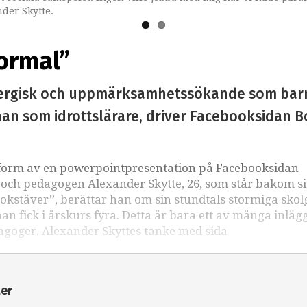
nder Skytte.
normal”
rgisk och uppmärksamhetssökande som barn. D
han som idrottslärare, driver Facebooksidan 
 i form av en powerpointpresentation på Facebooksidan
och pedagogen Alexander Skytte, 26, som står bakom si
bokstäver”, berättar han om sin stundtals stormiga sko
n fick i årskurs fyra. Detta är bara ett av många inläg
dagoger. Alexander Skyttes tanke med sida
ter