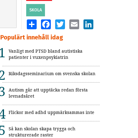
SKOLA
SHARE
FACEBOOK
TWITTER
EMAIL
LINKEDIN
Populärt innehåll idag
Vanligt med PTSD bland autistiska
patienter i vuxenpsykiatrin
Riksdagsseminarium om svenska skolan
Autism går att upptäcka redan första
levnadsåret
Flickor med adhd uppmärksammas inte
Så kan skolan skapa trygga och
strukturerade raster