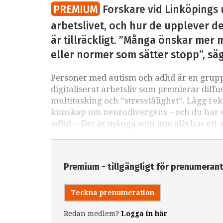
PREMIUM
Forskare vid Linköpings 
arbetslivet, och hur de upplever det
är tillräckligt. ”Många önskar mer m
eller normer som sätter stopp”, sä
Personer med autism och adhd är en grupp 
digitaliserat arbetsliv som premierar diffu
multitasking och ”stresstålighet”. Lägg i e
kunskap om neurodivergens – och du har ett
adhd. – Det är många som inte alls har ett 
Premium - tillgängligt för prenumeran
Teckna prenumeration
Redan medlem?
Logga in här