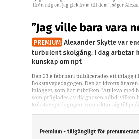
ifrån mig om jag gick fram till dem", säger Alexa
”Jag ville bara vara 
PREMIUM
Alexander Skytte var ene
turbulent skolgång. I dag arbetar 
kunskap om npf.
Den 23:e februari publicerades ett inlägg
Bokstavspedagogen. Den är idrottsläraren 
inlägget, som har rubriken ”Att leva med 
som präglades av diagnosen adhd, vilken ha
Bokstavspedagogen, som riktar sig till pe
Premium - tillgängligt för prenumeran