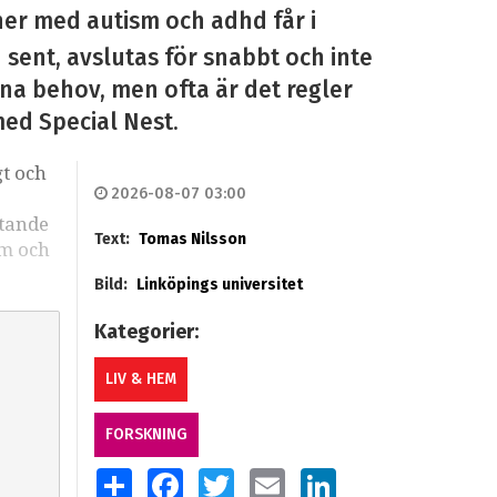
ner med autism och adhd får i
n sent, avslutas för snabbt och inte
sina behov, men ofta är det regler
med Special Nest.
gt och
2026-08-07 03:00
stande
Text:
Tomas Nilsson
sm och
Bild:
Linköpings universitet
Kategorier:
LIV & HEM
FORSKNING
SHARE
FACEBOOK
TWITTER
EMAIL
LINKEDIN