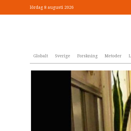
Hoppa
lördag 8 augusti 2026
till
”Jobbet gick bra – just därfö
huvudinnehåll
Globalt
Sverige
Forskning
Metoder
L