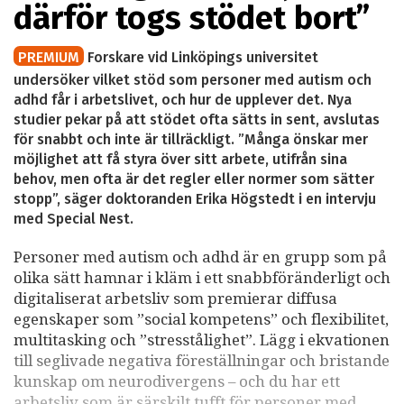
därför togs stödet bort”
PREMIUM
Forskare vid Linköpings universitet
undersöker vilket stöd som personer med autism och
adhd får i arbetslivet, och hur de upplever det. Nya
studier pekar på att stödet ofta sätts in sent, avslutas
för snabbt och inte är tillräckligt. ”Många önskar mer
möjlighet att få styra över sitt arbete, utifrån sina
behov, men ofta är det regler eller normer som sätter
stopp”, säger doktoranden Erika Högstedt i en intervju
med Special Nest.
Personer med autism och adhd är en grupp som på
olika sätt hamnar i kläm i ett snabbföränderligt och
digitaliserat arbetsliv som premierar diffusa
egenskaper som ”social kompetens” och flexibilitet,
multitasking och ”stresstålighet”. Lägg i ekvationen
till seglivade negativa föreställningar och bristande
kunskap om neurodivergens – och du har ett
arbetsliv som är särskilt tufft för personer med