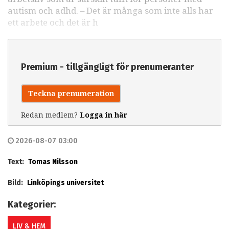
autism och adhd. – Det är många som inte alls har
ett arbete och det är h
Premium - tillgängligt för prenumeranter
Teckna prenumeration
Redan medlem?
Logga in här
2026-08-07 03:00
Text:
Tomas Nilsson
Bild:
Linköpings universitet
Kategorier:
LIV & HEM