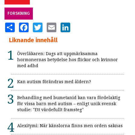
FORSKNING
SHARE
FACEBOOK
TWITTER
EMAIL
LINKEDIN
Liknande innehåll
Överläkaren: Dags att uppmärksamma
hormonernas betydelse hos flickor och kvinnor
med adhd
Kan autism förändras med åldern?
Behandling med bumetanid kan vara fördelaktig
för vissa barn med autism – enligt unik svensk
studie: "Ett värdefullt framsteg"
Alexitymi: När känslorna finns men orden saknas