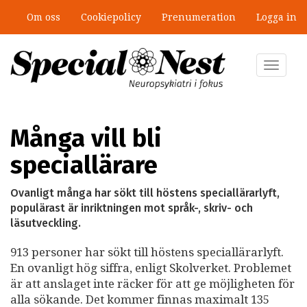
Hoppa
Om oss
Cookiepolicy
Prenumeration
Logga in
till
”Jobbet gick bra – just därför togs
huvudinnehåll
stödet bort”
Toggle
navigat
Många vill bli
speciallärare
Ovanligt många har sökt till höstens speciallärarlyft,
populärast är inriktningen mot språk-, skriv- och
läsutveckling.
913 personer har sökt till höstens speciallärarlyft.
En ovanligt hög siffra, enligt Skolverket. Problemet
är att anslaget inte räcker för att ge möjligheten för
alla sökande. Det kommer finnas maximalt 135