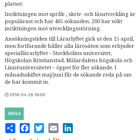
platser.
Inriktningen mot språk-, skriv- och läsutveckling är
populärast och har 465 sökanden, 200 har sökt
inriktningen mot utvecklingsstörning.
Ansökningstiden till Lärarlyftet gick ut den 15 april,
men fortfarande håller alla lärosäten som erbjuder
speciallärarlyftet – Stockholms universitet,
Högskolan Kristianstad, Mälardalens högskola och
Linnéuniversitetet – öppet för fler sökande. I
månadsskiftet maj/juni får de sökande reda på om
de har kommit in.
2016-04-26 16:00
SKOLA
SHARE
FACEBOOK
TWITTER
EMAIL
LINKEDIN