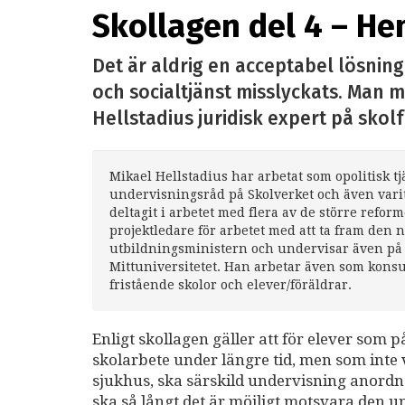
Skollagen del 4 – H
Det är aldrig en acceptabel lösning
och socialtjänst misslyckats. Man må
Hellstadius juridisk expert på skolf
Mikael Hellstadius har arbetat som opolitisk t
undervisningsråd på Skolverket och även vari
deltagit i arbetet med flera av de större refo
projektledare för arbetet med att ta fram den n
utbildningsministern och undervisar även på d
Mittuniversitetet. Han arbetar även som konsu
fristående skolor och elever/föräldrar.
Enligt skollagen gäller att för elever som p
skolarbete under längre tid, men som inte v
sjukhus, ska särskild undervisning anordn
ska så långt det är möjligt motsvara den un