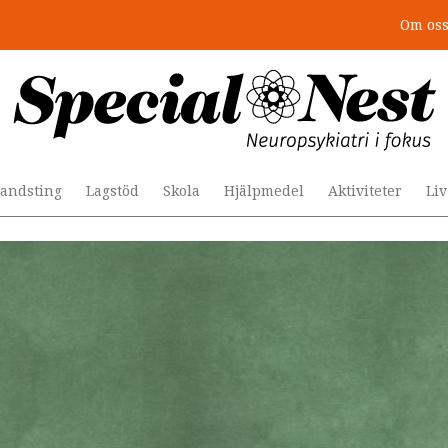
Om os
r togs stödet bort”
andsting
Lagstöd
Skola
Hjälpmedel
Aktiviteter
Li