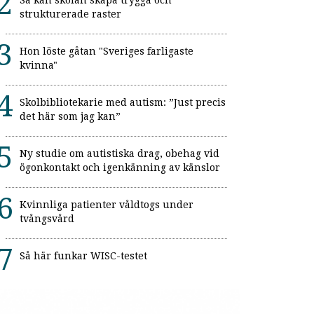
Så kan skolan skapa trygga och
strukturerade raster
Hon löste gåtan "Sveriges farligaste
kvinna"
Skolbibliotekarie med autism: ”Just precis
det här som jag kan”
Ny studie om autistiska drag, obehag vid
ögonkontakt och igenkänning av känslor
Kvinnliga patienter våldtogs under
tvångsvård
Så här funkar WISC-testet