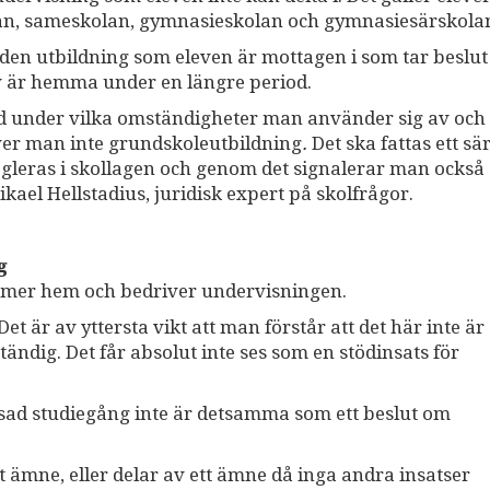
lan, sameskolan, gymnasieskolan och gymnasiesärskol
den utbildning som eleven är mottagen i som tar beslu
v är hemma under en längre period.
 under vilka omständigheter man använder sig av och 
ver man inte grundskoleutbildning
.
Det ska fattas ett sär
gleras i skollagen och genom det signalerar man också 
ikael Hellstadius, juridisk expert på skolfrågor.
g
mmer hem och bedriver undervisningen.
et är av yttersta vikt att man förstår att det här inte är
ständig. Det får absolut inte ses som en stödinsats för
assad studiegång inte är detsamma som ett beslut om
t ämne, eller delar av ett ämne då inga andra insatser