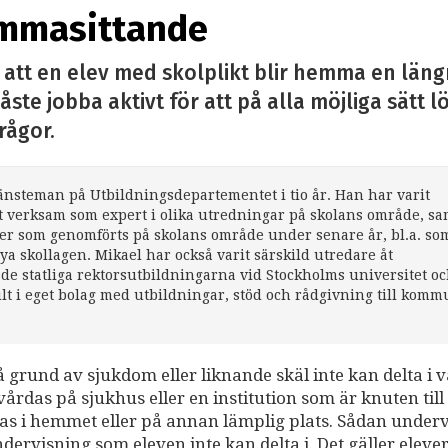
emmasittande
 att en elev med skolplikt blir hemma en läng
ste jobba aktivt för att på alla möjliga sätt 
rågor.
jänsteman på Utbildningsdepartementet i tio år. Han har varit
t verksam som expert i olika utredningar på skolans område, sa
rmer som genomförts på skolans område under senare år, bl.a. so
ya skollagen. Mikael har också varit särskild utredare åt
e statliga rektorsutbildningarna vid Stockholms universitet o
lt i eget bolag med utbildningar, stöd och rådgivning till komm
å grund av sjukdom eller liknande skäl inte kan delta i v
årdas på sjukhus eller en institution som är knuten till 
as i hemmet eller på annan lämplig plats. Sådan under
dervisning som eleven inte kan delta i. Det gäller elever