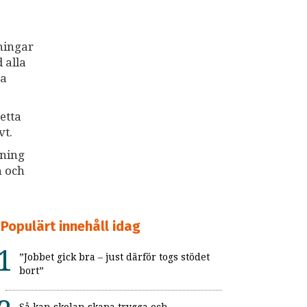
ningar
 alla
va
etta
vt.
sning
n och
Populärt innehåll idag
”Jobbet gick bra – just därför togs stödet
bort”