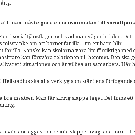
gång.
 att man måste göra en orosanmälan till socialtjän
en i socialtjänstlagen och vad man väger in i den. Det
s misstanke om att barnet far illa. Om ett barn blir
ar illa. Kanske kan skolorna vara lite försiktiga med d
ittare kan försvåra relationen till hemmet. Den ska g
 allvaret i situationen och är villiga att samarbeta. Här
el Hellstadius ska alla verktyg som står i ens förfogande 
bra insatser. Man får aldrig släppa taget. Det finns ett
ldning.
kan vitesförläggas om de inte släpper iväg sina barn till