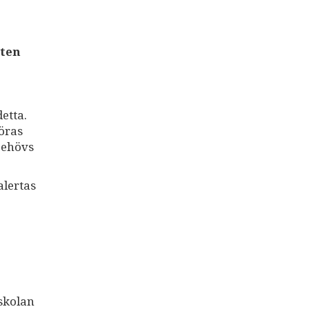
sten
etta.
öras
 behövs
alertas
 skolan