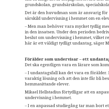
grundskolan, grundsärskolan, specialsko
Det är den huvudman som är ansvarig för 
särskild undervisning i hemmet om en ele
– Men man behöver vara mycket tydlig med
in den insatsen. Under den perioden bedri
beslut om undervisning i hemmet, vilket re
här är ett väldigt tydligt undantag, säger M
Förälder som undervisar – ett undanta
Det ska egentligen vara en lärare som ko
– I undantagsfall kan det vara en förälder. D
varaktig lösning och att den inte får bli be
hemmasittande elever.
Mikael Hellstadius förtydligar att en anp
undervisning i hemmet.
– I en anpassad studiegång tar man bort et