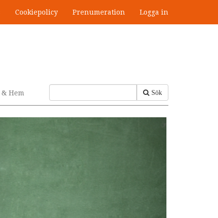
s
Cookiepolicy
Prenumeration
Logga in
v & Hem
Sök