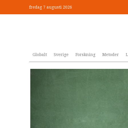
Hoppa
fredag 7 augusti 2026
till
”Jobbet gick bra – just därfö
huvudinnehåll
Globalt
Sverige
Forskning
Metoder
L