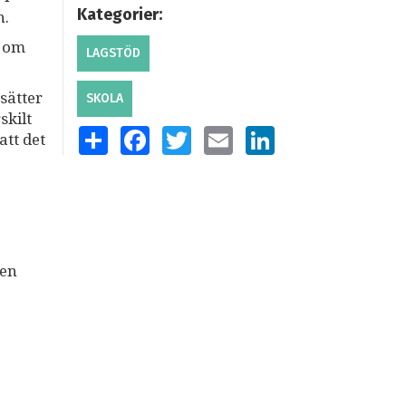
Kategorier:
an.
t om
LAGSTÖD
sätter
SKOLA
skilt
SHARE
FACEBOOK
TWITTER
EMAIL
LINKEDIN
att det
 en