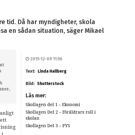
re tid. Då har myndigheter, skola
lösa en sådan situation, säger Mikael
2015-12-09 11:56
mt
m
Text:
Linda Hallberg
ch
Bild:
Shutterstock
uner,
Läs mer:
Skollagen del 1 – Ekonomi
Skollagen Del 2 – Föräldrars roll i
anligt
skolan
ett
Skollagen Del 3 – PYS
visning
 i