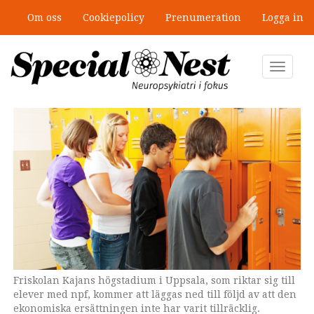
Hoppa
Om oss
Cookiepolicy
Prenumeration
Logga in
till
Mobbning vid autism och adhd: 4
huvudinnehåll
lästips
Toggle
navigat
Friskolan Kajans högstadium i Uppsala, som riktar sig till
elever med npf, kommer att läggas ned till följd av att den
ekonomiska ersättningen inte har varit tillräcklig.