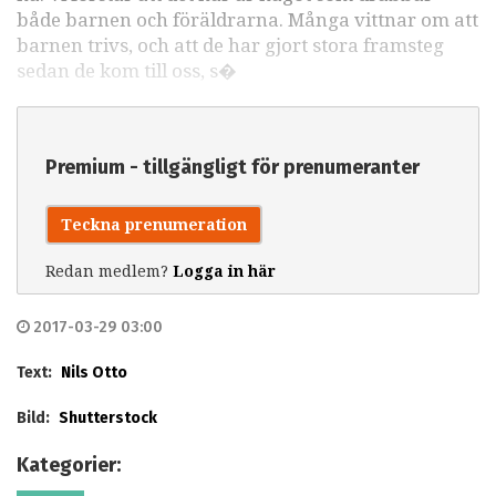
både barnen och föräldrarna. Många vittnar om att
barnen trivs, och att de har gjort stora framsteg
sedan de kom till oss, s�
Premium - tillgängligt för prenumeranter
Teckna prenumeration
Redan medlem?
Logga in här
2017-03-29 03:00
Text:
Nils Otto
Bild:
Shutterstock
Kategorier: