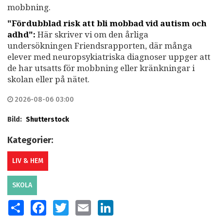
mobbning.
"Fördubblad risk att bli mobbad vid autism och
adhd":
Här skriver vi om den årliga
undersökningen Friendsrapporten, där många
elever med neuropsykiatriska diagnoser uppger att
de har utsatts för mobbning eller kränkningar i
skolan eller på nätet.
2026-08-06 03:00
Bild:
Shutterstock
Kategorier:
LIV & HEM
SKOLA
SHARE
FACEBOOK
TWITTER
EMAIL
LINKEDIN