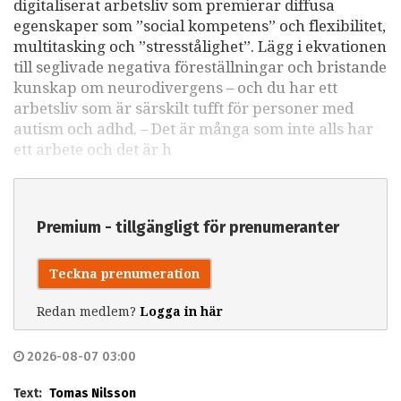
digitaliserat arbetsliv som premierar diffusa
egenskaper som ”social kompetens” och flexibilitet,
multitasking och ”stresstålighet”. Lägg i ekvationen
till seglivade negativa föreställningar och bristande
kunskap om neurodivergens – och du har ett
arbetsliv som är särskilt tufft för personer med
autism och adhd. – Det är många som inte alls har
ett arbete och det är h
Premium - tillgängligt för prenumeranter
Teckna prenumeration
Redan medlem?
Logga in här
2026-08-07 03:00
Text:
Tomas Nilsson