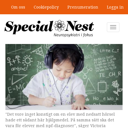
Hoppa
Om oss
Cookiepolicy
Prenumeration
Logga in
till
”Jobbet gick bra – just därför togs
huvudinnehåll
stödet bort”
Toggle
navigat
"Det vore inget konstigt om en elev med nedsatt hörsel
hade ett sådant här hjälpmedel. På samma sätt ska det
vara för elever med npf-diagnoser", säger Victoria