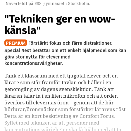
Naverfeldt på ESS-gymnasiet i Stockholm.
"Tekniken ger en wow-
känsla"
PREMIUM
Förstärkt fokus och färre distraktioner.
Special Nest berättar om ett enkelt hjälpmedel som kan
göra stor nytta för elever med
koncentrationssvårigheter.
Tänk ett klassrum med ett tjugotal elever och en
lärare som står framför tavlan och håller i en
genomgång av dagens svensklektion. Tänk att
läraren talar in i en liten mikrofon och att orden
överförs till elevernas öron – genom att de bär
hörlurar/öronsnäckor som förstärker lärarens röst.
Detta är en kort beskrivning av Comfort Focus.
Syftet med tekniken är att personer med
koncentrationssvårigheter ska få hjälp med att ta