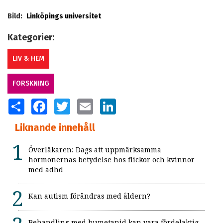
Bild:
Linköpings universitet
Kategorier:
LIV & HEM
FORSKNING
SHARE
FACEBOOK
TWITTER
EMAIL
LINKEDIN
Liknande innehåll
Överläkaren: Dags att uppmärksamma
hormonernas betydelse hos flickor och kvinnor
med adhd
Kan autism förändras med åldern?
Behandling med bumetanid kan vara fördelaktig