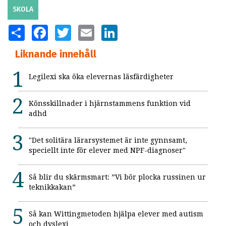
SKOLA
SHARE
FACEBOOK
TWITTER
EMAIL
LINKEDIN
Liknande innehåll
Legilexi ska öka elevernas läsfärdigheter
Könsskillnader i hjärnstammens funktion vid
adhd
"Det solitära lärarsystemet är inte gynnsamt,
speciellt inte för elever med NPF-diagnoser"
Så blir du skärmsmart: ”Vi bör plocka russinen ur
teknikkakan”
Så kan Wittingmetoden hjälpa elever med autism
och dyslexi