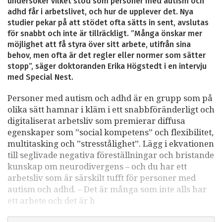
undersöker vilket stöd som personer med autism och
adhd får i arbetslivet, och hur de upplever det. Nya
studier pekar på att stödet ofta sätts in sent, avslutas
för snabbt och inte är tillräckligt. ”Många önskar mer
möjlighet att få styra över sitt arbete, utifrån sina
behov, men ofta är det regler eller normer som sätter
stopp”, säger doktoranden Erika Högstedt i en intervju
med Special Nest.
Personer med autism och adhd är en grupp som på
olika sätt hamnar i kläm i ett snabbföränderligt och
digitaliserat arbetsliv som premierar diffusa
egenskaper som ”social kompetens” och flexibilitet,
multitasking och ”stresstålighet”. Lägg i ekvationen
till seglivade negativa föreställningar och bristande
kunskap om neurodivergens – och du har ett
arbetsliv som är särskilt tufft för personer med
autism och adhd. – Det är många som inte alls har
ett arbete och det är h