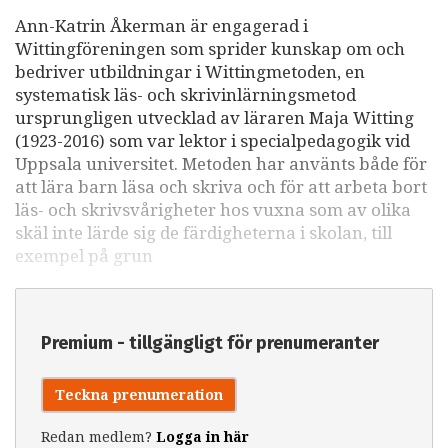
Ann-Katrin Åkerman är engagerad i
Wittingföreningen som sprider kunskap om och
bedriver utbildningar i Wittingmetoden, en
systematisk läs- och skrivinlärningsmetod
ursprungligen utvecklad av läraren Maja Witting
(1923-2016) som var lektor i specialpedagogik vid
Uppsala universitet. Metoden har använts både för
att lära barn läsa och skriva och för att arbeta bort
läs- och skrivsvårigheter hos vuxna som av olika
skäl inte lärde sig de färdigheterna i skolan, till
exempel på grun
Premium - tillgängligt för prenumeranter
Teckna prenumeration
Redan medlem?
Logga in här