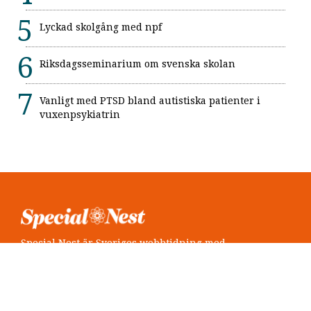
Lyckad skolgång med npf
Riksdagsseminarium om svenska skolan
Vanligt med PTSD bland autistiska patienter i
vuxenpsykiatrin
Special Nest är Sveriges webbtidning med
neuropsykiatri i fokus.
Följ oss
Twitter @SpecialNest