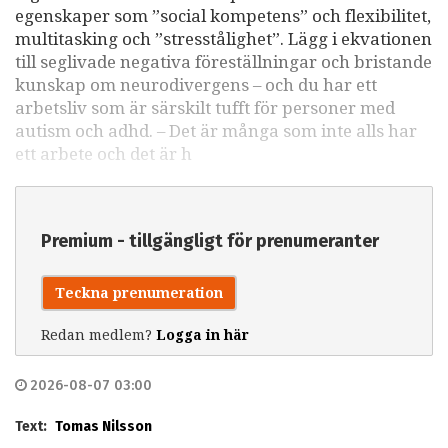
egenskaper som ”social kompetens” och flexibilitet,
multitasking och ”stresstålighet”. Lägg i ekvationen
till seglivade negativa föreställningar och bristande
kunskap om neurodivergens – och du har ett
arbetsliv som är särskilt tufft för personer med
autism och adhd. – Det är många som inte alls har
ett arbete och det är h
Premium - tillgängligt för prenumeranter
Teckna prenumeration
Redan medlem?
Logga in här
2026-08-07 03:00
Text:
Tomas Nilsson