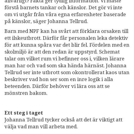
allvarligt? Fakta ger tydlig information. Vi måste
förstå barnets tankar och känslor. Det gör vi inte
om vi utgår från våra egna erfarenheter baserade
på känslor, säger Johanna Tellrud.
Barn med NPF kan ha svårt att förklara orsaken till
ett ilskeutbrott. Därför får personalen leka detektiv
för att kunna spåra var det blir fel. Fördelen med en
skolmiljö är att den redan är uppstyrd. Schemat
talar om vilket rum vi befinner oss i, vilken lärare
man har och vad som ska hända härnäst. Johanna
Tellrud ser inte utbrott som okontrollerat kaos utan
beskriver vad hon ser som en inre logik i alla
beteenden. Därför behöver vi lära oss att se
mönstren bakom.
Ett steg i taget
Johanna Tellrud tycker också att det är viktigt att
välja vad man vill arbeta med.