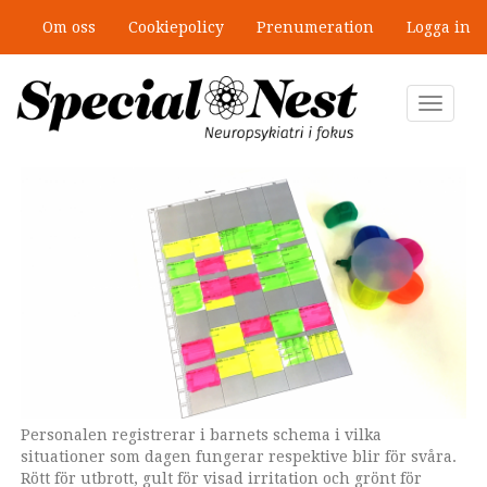
Hoppa
Om oss
Cookiepolicy
Prenumeration
Logga in
till
”Jobbet gick bra – just därför togs
huvudinnehåll
stödet bort”
Toggle
navigat
Personalen registrerar i barnets schema i vilka
situationer som dagen fungerar respektive blir för svåra.
Rött för utbrott, gult för visad irritation och grönt för