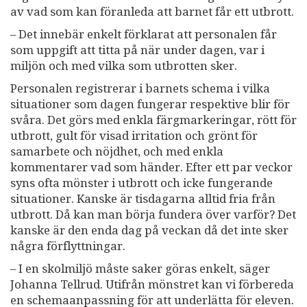
av vad som kan föranleda att barnet får ett utbrott.
– Det innebär enkelt förklarat att personalen får
som uppgift att titta på när under dagen, var i
miljön och med vilka som utbrotten sker.
Personalen registrerar i barnets schema i vilka
situationer som dagen fungerar respektive blir för
svåra. Det görs med enkla färgmarkeringar, rött för
utbrott, gult för visad irritation och grönt för
samarbete och nöjdhet, och med enkla
kommentarer vad som händer. Efter ett par veckor
syns ofta mönster i utbrott och icke fungerande
situationer. Kanske är tisdagarna alltid fria från
utbrott. Då kan man börja fundera över varför? Det
kanske är den enda dag på veckan då det inte sker
några förflyttningar.
– I en skolmiljö måste saker göras enkelt, säger
Johanna Tellrud. Utifrån mönstret kan vi förbereda
en schemaanpassning för att underlätta för eleven.