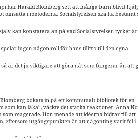
pi har Harald Blomberg sett att många barn blivit hjäl
 oinsatta i metoderna. Socialstyrelsen ska ha bestämt s
 själv kan konstatera än på vad Socialstyrelsen tycker är
elar ingen någon roll för hans tilltro till den egna
 så är det ju viktigare att göra nåt som fungerar än att 
 Blomberg bokats in på ett kommunalt bibliotek för en
om som kan läka”, väckte det starka reaktioner. Anna 
 som reagerade. Hon menade att idéerna bidrar till att
m, eftersom utgångspunkten är att någonting varit fel i