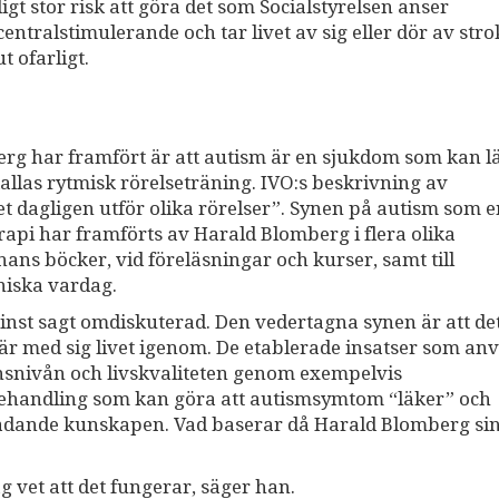
digt stor risk att göra det som Socialstyrelsen anser
ntralstimulerande och tar livet av sig eller dör av stro
t ofarligt.
rg har framfört är att autism är en sjukdom som kan l
llas rytmisk rörelseträning. IVO:s beskrivning av
t dagligen utför olika rörelser”. Synen på autism som e
api har framförts av Harald Blomberg i flera olika
ns böcker, vid föreläsningar och kurser, samt till
iniska vardag.
inst sagt omdiskuterad. Den vedertagna synen är att det
 med sig livet igenom. De etablerade insatser som an
tionsnivån och livskvaliteten genom exempelvis
handling som kan göra att autismsymtom “läker” och
rådande kunskapen. Vad baserar då Harald Blomberg si
ag vet att det fungerar, säger han.