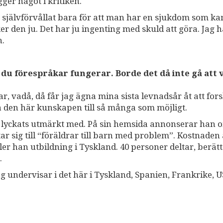
gger något i kritiken.
got självförvållat bara för att man har en sjukdom som ka
r den ju. Det har ju ingenting med skuld att göra. Jag h
n.
du förespråkar fungerar. Borde det då inte gå att v
nar, vadå, då får jag ägna mina sista levnadsår åt att fo
da den här kunskapen till så många som möjligt.
 lyckats utmärkt med. På sin hemsida annonserar han 
ar sig till “föräldrar till barn med problem”. Kostnaden 
er han utbildning i Tyskland. 40 personer deltar, berät
.
ag undervisar i det här i Tyskland, Spanien, Frankrike, U