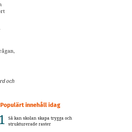
n
rt
a
frågan,
ård och
Populärt innehåll idag
Så kan skolan skapa trygga och
strukturerade raster