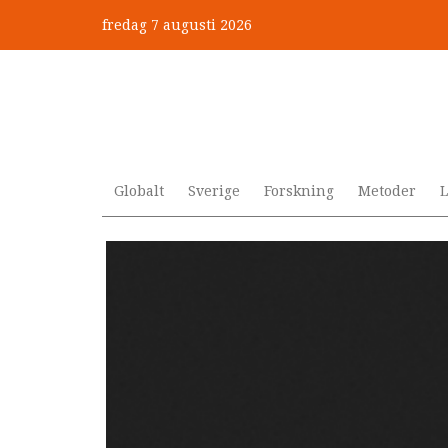
Hoppa
fredag 7 augusti 2026
till
”Jobbet gick bra – just därfö
huvudinnehåll
Globalt
Sverige
Forskning
Metoder
L