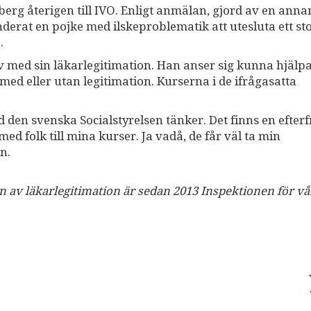
erg återigen till IVO. Enligt anmälan, gjord av en anna
rat en pojke med ilskeproblematik att utesluta ett sto
.
av med sin läkarlegitimation. Han anser sig kunna hjälp
d eller utan legitimation. Kurserna i de ifrågasatta
d den svenska Socialstyrelsen tänker. Det finns en efter
ed folk till mina kurser. Ja vadå, de får väl ta min
n.
n av läkarlegitimation är sedan 2013 Inspektionen för v