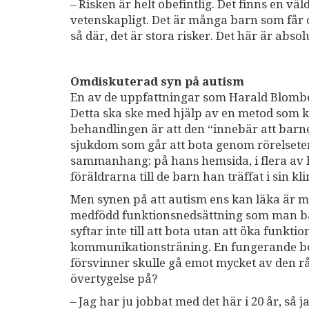
– Risken är helt obefintlig. Det finns en väl
vetenskapligt. Det är många barn som får ce
så där, det är stora risker. Det här är absolu
Omdiskuterad syn på autism
En av de uppfattningar som Harald Blombe
Detta ska ske med hjälp av en metod som ka
behandlingen är att den “innebär att barne
sjukdom som går att bota genom rörelseter
sammanhang: på hans hemsida, i flera av ha
föräldrarna till de barn han träffat i sin kl
Men synen på att autism ens kan läka är m
medfödd funktionsnedsättning som man bär
syftar inte till att bota utan att öka funk
kommunikationsträning. En fungerande be
försvinner skulle gå emot mycket av den 
övertygelse på?
– Jag har ju jobbat med det här i 20 år, så j