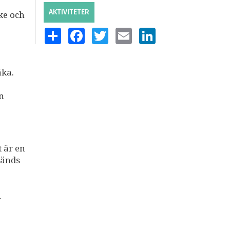
AKTIVITETER
ke och
SHARE
FACEBOOK
TWITTER
EMAIL
LINKEDIN
äka.
n
 är en
vänds
n