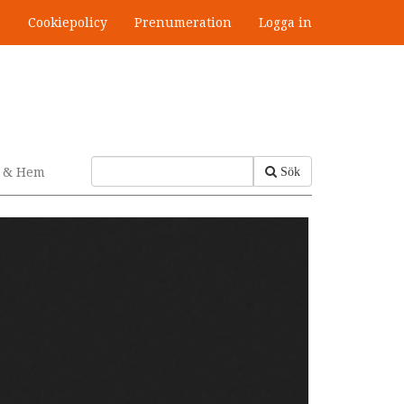
s
Cookiepolicy
Prenumeration
Logga in
v & Hem
Sök