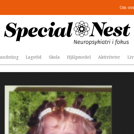
Om os
r togs stödet bort”
andsting
Lagstöd
Skola
Hjälpmedel
Aktiviteter
Li