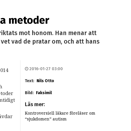
ina metoder
 riktats mot honom. Han menar att
et vad de pratar om, och att hans
2016-01-27 03:00
2014
Text:
Nils Otto
h
etoder
Bild:
Faksimil
mtidigt
Läs mer:
Kontroversiell läkare föreläser om
hävdar
“sjukdomen” autism