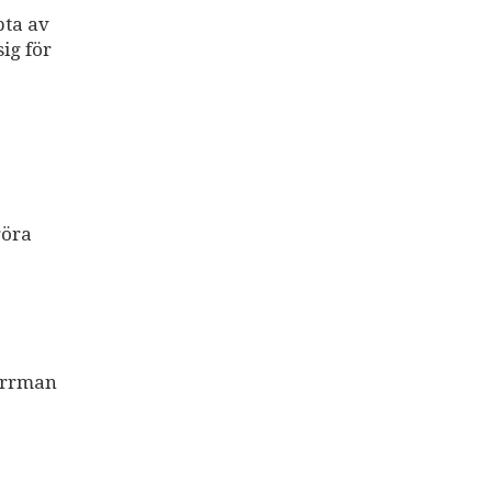
pta av
ig för
göra
Norrman