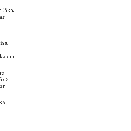
n läka.
ar
isa
rska om
om
är 2
tar
SA,