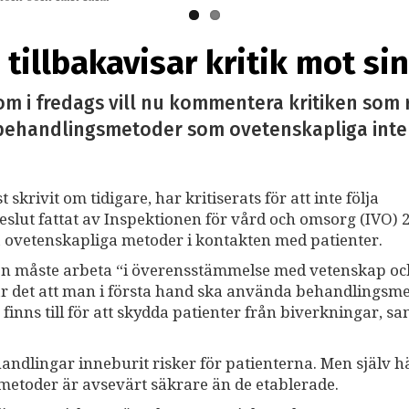
 tillbakavisar kritik mot s
om i fredags vill nu kommentera kritiken som
ehandlingsmetoder som ovetenskapliga inte v
rivit om tidigare, har kritiserats för att inte följa
eslut fattat av Inspektionen för vård och omsorg (IVO) 
era ovetenskapliga metoder i kontakten med patienter.
en måste arbeta “i överensstämmelse med vetenskap oc
r det att man i första hand ska använda behandlingsm
finns till för att skydda patienter från biverkningar, sa
ehandlingar inneburit risker för patienterna. Men själv 
metoder är avsevärt säkrare än de etablerade.