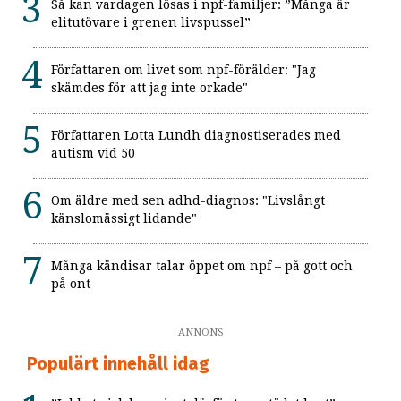
Så kan vardagen lösas i npf-familjer: ”Många är
elitutövare i grenen livspussel”
Författaren om livet som npf-förälder: "Jag
skämdes för att jag inte orkade"
Författaren Lotta Lundh diagnostiserades med
autism vid 50
Om äldre med sen adhd-diagnos: "Livslångt
känslomässigt lidande"
Många kändisar talar öppet om npf – på gott och
på ont
ANNONS
Populärt innehåll idag