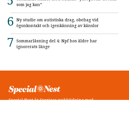
som jag kan”
Ny studie om autistiska drag, obehag vid
ögonkontakt och igenkänning av känslor
Sommarläsning del 4: Npf hos äldre har
ignorerats länge
Special Nest är Sveriges webbtidning med
neuropsykiatri i fokus.
Följ oss
Twitter @SpecialNest