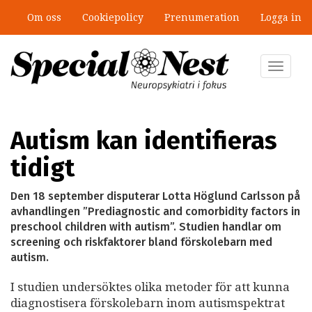
Hoppa
Om oss
Cookiepolicy
Prenumeration
Logga in
till
”Jobbet gick bra – just därför togs
huvudinnehåll
stödet bort”
Toggle
navigat
Autism kan identifieras
tidigt
Den 18 september disputerar Lotta Höglund Carlsson på
avhandlingen ”Prediagnostic and comorbidity factors in
preschool children with autism”. Studien handlar om
screening och riskfaktorer bland förskolebarn med
autism.
I studien undersöktes olika metoder för att kunna
diagnostisera förskolebarn inom autismspektrat