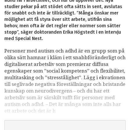
adhd får i arbetslivet, och hur de upplever det. Nya
studier pekar på att stödet ofta sätts in sent, avslutas
för snabbt och inte är tillräckligt. ”Många önskar mer
möjlighet att få styra över sitt arbete, utifrån sina
behov, men ofta är det regler eller normer som sätter
stopp”, säger doktoranden Erika Högstedt i en intervju
med Special Nest.
Personer med autism och adhd är en grupp som på
olika sätt hamnar i kläm i ett snabbföränderligt och
digitaliserat arbetsliv som premierar diffusa
egenskaper som ”social kompetens” och flexibilitet,
multitasking och ”stresstålighet”. Lägg i ekvationen
till seglivade negativa föreställningar och bristande
kunskap om neurodivergens – och du har ett
arbetsliv som är särskilt tufft för personer med
autism och adhd. – Det är många som inte alls har
ett arbete och det är h