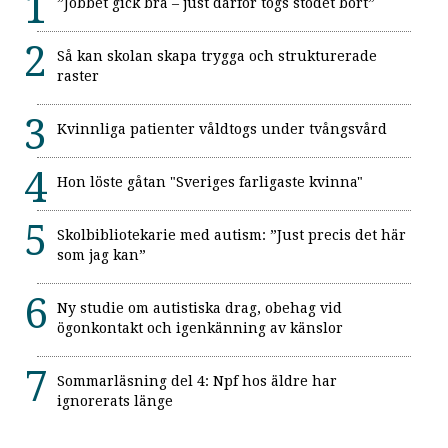
”Jobbet gick bra – just därför togs stödet bort”
Så kan skolan skapa trygga och strukturerade
raster
Kvinnliga patienter våldtogs under tvångsvård
Hon löste gåtan "Sveriges farligaste kvinna"
Skolbibliotekarie med autism: ”Just precis det här
som jag kan”
Ny studie om autistiska drag, obehag vid
ögonkontakt och igenkänning av känslor
Sommarläsning del 4: Npf hos äldre har
ignorerats länge