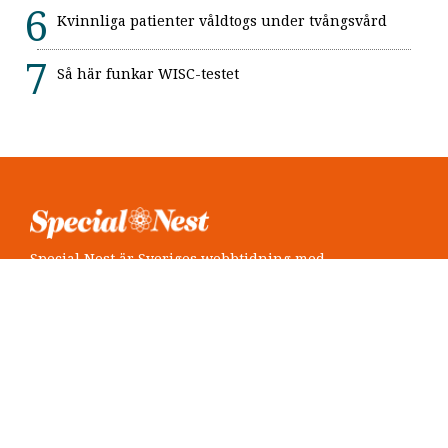
Kvinnliga patienter våldtogs under tvångsvård
Så här funkar WISC-testet
Special Nest är Sveriges webbtidning med
neuropsykiatri i fokus.
Följ oss
Twitter @SpecialNest
Facebook Special Nest