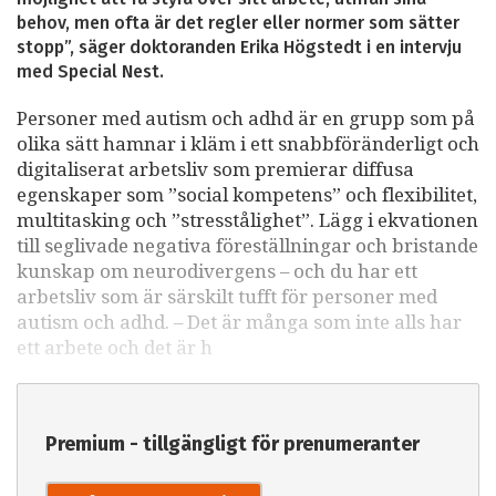
behov, men ofta är det regler eller normer som sätter
stopp”, säger doktoranden Erika Högstedt i en intervju
med Special Nest.
Personer med autism och adhd är en grupp som på
olika sätt hamnar i kläm i ett snabbföränderligt och
digitaliserat arbetsliv som premierar diffusa
egenskaper som ”social kompetens” och flexibilitet,
multitasking och ”stresstålighet”. Lägg i ekvationen
till seglivade negativa föreställningar och bristande
kunskap om neurodivergens – och du har ett
arbetsliv som är särskilt tufft för personer med
autism och adhd. – Det är många som inte alls har
ett arbete och det är h
Premium - tillgängligt för prenumeranter