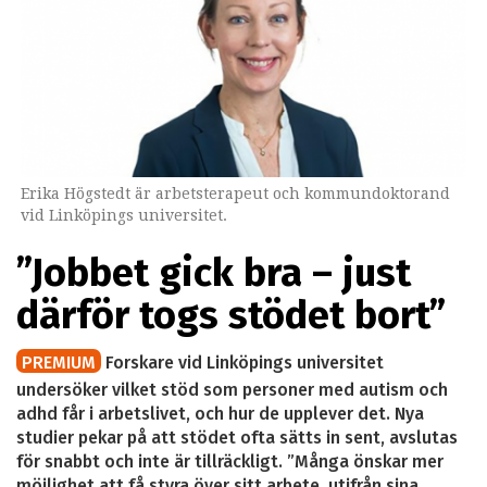
Erika Högstedt är arbetsterapeut och kommundoktorand
vid Linköpings universitet.
”Jobbet gick bra – just
därför togs stödet bort”
PREMIUM
Forskare vid Linköpings universitet
undersöker vilket stöd som personer med autism och
adhd får i arbetslivet, och hur de upplever det. Nya
studier pekar på att stödet ofta sätts in sent, avslutas
för snabbt och inte är tillräckligt. ”Många önskar mer
möjlighet att få styra över sitt arbete, utifrån sina