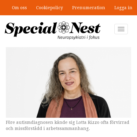
Hoppa
Om oss
Cookiepolicy
Prenumeration
Logga in
till
”Jobbet gick bra – just därför togs
huvudinnehåll
stödet bort”
Toggle
navigat
Före autismdiagnosen kände sig Lotta Rizzo ofta förvirrad
och missförstådd i arbetssammanhang.