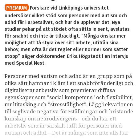
PREMIUM
Forskare vid Linköpings universitet
undersöker vilket stöd som personer med autism och
adhd får i arbetslivet, och hur de upplever det. Nya
studier pekar på att stödet ofta sätts in sent, avslutas
för snabbt och inte är tillräckligt. ”Många önskar mer
möjlighet att få styra över sitt arbete, utifrån sina
behov, men ofta är det regler eller normer som sätter
stopp”, säger doktoranden Erika Högstedt i en intervju
med Special Nest.
Personer med autism och adhd är en grupp som på
olika sätt hamnar i kläm i ett snabbföränderligt och
digitaliserat arbetsliv som premierar diffusa
egenskaper som ”social kompetens” och flexibilitet,
multitasking och ”stresstålighet”. Lägg i ekvationen
till seglivade negativa föreställningar och bristande
kunskap om neurodivergens – och du har ett
arbetsliv som är särskilt tufft för personer med
autism och adhd. – Det är många som inte alls har