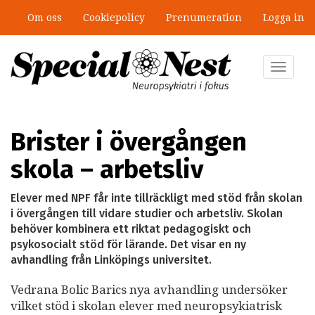
Hoppa
Om oss
Cookiepolicy
Prenumeration
Logga in
till
”Jobbet gick bra – just därför togs
huvudinnehåll
stödet bort”
Toggle
navigat
Brister i övergången
skola – arbetsliv
Elever med NPF får inte tillräckligt med stöd från skolan
i övergången till vidare studier och arbetsliv. Skolan
behöver kombinera ett riktat pedagogiskt och
psykosocialt stöd för lärande. Det visar en ny
avhandling från Linköpings universitet.
Vedrana Bolic Barics nya avhandling undersöker
vilket stöd i skolan elever med neuropsykiatrisk