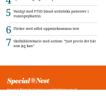
Vanligt med PTSD bland autistiska patienter i
vuxenpsykiatrin
Flickor med adhd uppmärksammas inte
Skolbibliotekarie med autism: ”Just precis det här
som jag kan”
Special Nest är Sveriges webbtidning med
neuropsykiatri i fokus.
Följ oss