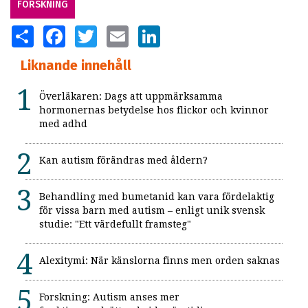
FORSKNING
SHARE
FACEBOOK
TWITTER
EMAIL
LINKEDIN
Liknande innehåll
Överläkaren: Dags att uppmärksamma
hormonernas betydelse hos flickor och kvinnor
med adhd
Kan autism förändras med åldern?
Behandling med bumetanid kan vara fördelaktig
för vissa barn med autism – enligt unik svensk
studie: "Ett värdefullt framsteg"
Alexitymi: När känslorna finns men orden saknas
Forskning: Autism anses mer