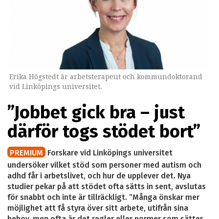
Erika Högstedt är arbetsterapeut och kommundoktorand
vid Linköpings universitet.
”Jobbet gick bra – just
därför togs stödet bort”
PREMIUM
Forskare vid Linköpings universitet
undersöker vilket stöd som personer med autism och
adhd får i arbetslivet, och hur de upplever det. Nya
studier pekar på att stödet ofta sätts in sent, avslutas
för snabbt och inte är tillräckligt. ”Många önskar mer
möjlighet att få styra över sitt arbete, utifrån sina
behov, men ofta är det regler eller normer som sätter