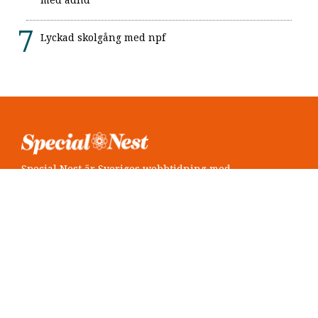
Lyckad skolgång med npf
Special Nest är Sveriges webbtidning med
neuropsykiatri i fokus.
Följ oss
Twitter @SpecialNest
Facebook Special Nest