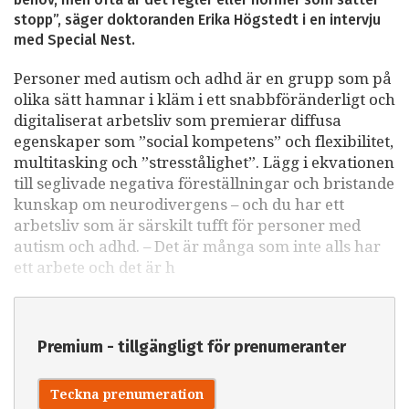
stopp”, säger doktoranden Erika Högstedt i en intervju
med Special Nest.
Personer med autism och adhd är en grupp som på
olika sätt hamnar i kläm i ett snabbföränderligt och
digitaliserat arbetsliv som premierar diffusa
egenskaper som ”social kompetens” och flexibilitet,
multitasking och ”stresstålighet”. Lägg i ekvationen
till seglivade negativa föreställningar och bristande
kunskap om neurodivergens – och du har ett
arbetsliv som är särskilt tufft för personer med
autism och adhd. – Det är många som inte alls har
ett arbete och det är h
Premium - tillgängligt för prenumeranter
Teckna prenumeration