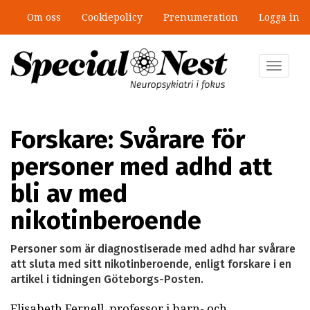
Hoppa
Om oss
Cookiepolicy
Prenumeration
Logga in
till
”Jobbet gick bra – just därför togs
huvudinnehåll
stödet bort”
Toggle
navigat
Forskare: Svårare för
personer med adhd att
bli av med
nikotinberoende
Personer som är diagnostiserade med adhd har svårare
att sluta med sitt nikotinberoende, enligt forskare i en
artikel i tidningen Göteborgs-Posten.
Elisabeth Fernell, professor i barn- och