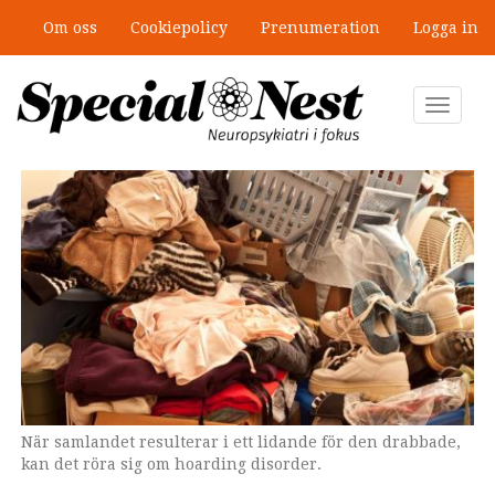
Hoppa
Om oss
Cookiepolicy
Prenumeration
Logga in
till
”Jobbet gick bra – just därför togs
Mobbning vid autism och adhd: 4
huvudinnehåll
stödet bort”
lästips
Toggle
navigat
När samlandet resulterar i ett lidande för den drabbade,
kan det röra sig om hoarding disorder.