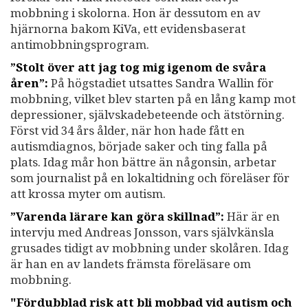
mobbning i skolorna. Hon är dessutom en av
hjärnorna bakom KiVa, ett evidensbaserat
antimobbningsprogram.
”Stolt över att jag tog mig igenom de svåra
åren”:
På högstadiet utsattes Sandra Wallin för
mobbning, vilket blev starten på en lång kamp mot
depressioner, självskadebeteende och ätstörning.
Först vid 34 års ålder, när hon hade fått en
autismdiagnos, började saker och ting falla på
plats. Idag mår hon bättre än någonsin, arbetar
som journalist på en lokaltidning och föreläser för
att krossa myter om autism.
”Varenda lärare kan göra skillnad”:
Här är en
intervju med Andreas Jonsson, vars självkänsla
grusades tidigt av mobbning under skolåren. Idag
är han en av landets främsta föreläsare om
mobbning.
"Fördubblad risk att bli mobbad vid autism och