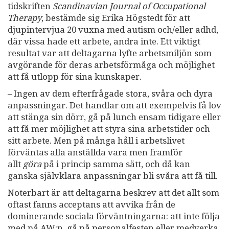
tidskriften
Scandinavian Journal of Occupational
Therapy
, bestämde sig Erika Högstedt för att
djupintervjua 20 vuxna med autism och/eller adhd,
där vissa hade ett arbete, andra inte. Ett viktigt
resultat var att deltagarna lyfte arbetsmiljön som
avgörande för deras arbetsförmåga och möjlighet
att få utlopp för sina kunskaper.
– Ingen av dem efterfrågade stora, svåra och dyra
anpassningar. Det handlar om att exempelvis få lov
att stänga sin dörr, gå på lunch ensam tidigare eller
att få mer möjlighet att styra sina arbetstider och
sitt arbete. Men på många håll i arbetslivet
förväntas alla anställda vara men framför
allt
göra
på i princip samma sätt, och då kan
ganska självklara anpassningar bli svåra att få till.
Noterbart är att deltagarna beskrev att det allt som
oftast fanns acceptans att avvika från de
dominerande sociala förväntningarna: att inte följa
med på AW:n, gå på personalfesten eller medverka