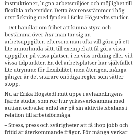
instruktioner, lugna arbetsmiljöer och möjlighet till
flexibla arbetstider. Detta överensstämmer i hög
utsträckning med fynden i Erika Högstedts studier.
– Det handlar om frihet att kunna styra och
bestämma över
hur
man tar sig an
arbetsuppgifter, eftersom man ofta vill göra på ett
lite annorlunda sätt, till exempel att få göra vissa
uppgifter på vissa platser, i en viss ordning eller vid
vissa tidpunkter. En del arbetsplatser har självfallet
lite utrymme för flexibilitet, men återigen, många
gånger är det snarare onödiga regler som sätter
stopp.
Nu är Erika Högstedt mitt uppe i avhandlingens
fjärde studie, som rör hur yrkesverksamma med
autism och/eller adhd ser på sin aktivitetsbalans i
relation till arbetsförmåga.
– Stress, press och svårigheter att få ihop jobb och
fritid är återkommande frågor. För många verkar