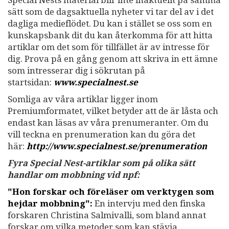
Special Nests material blir inte inaktuellt på samma
sätt som de dagsaktuella nyheter vi tar del av i det
dagliga medieflödet. Du kan i stället se oss som en
kunskapsbank dit du kan återkomma för att hitta
artiklar om det som för tillfället är av intresse för
dig. Prova på en gång genom att skriva in ett ämne
som intresserar dig i sökrutan på
startsidan:
www.specialnest.se
Somliga av våra artiklar ligger inom
Premiumformatet, vilket betyder att de är låsta och
endast kan läsas av våra prenumeranter. Om du
vill teckna en prenumeration kan du göra det
här:
http://www.specialnest.se
/prenumeration
Fyra Special Nest-artiklar som på olika sätt
handlar om mobbning vid npf:
"Hon forskar och föreläser om verktygen som
hejdar mobbning":
En intervju med den finska
forskaren Christina Salmivalli, som bland annat
forskar om vilka metoder som kan stävja