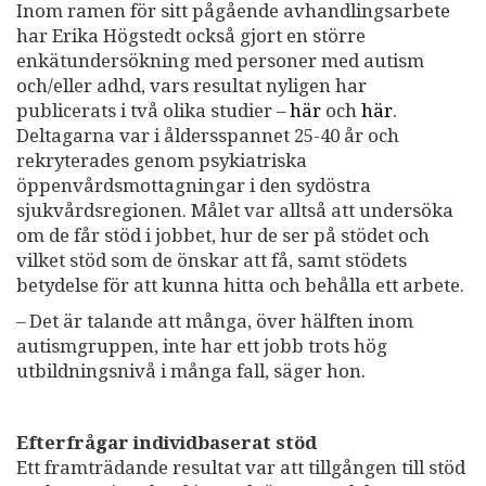
Inom ramen för sitt pågående avhandlingsarbete
har Erika Högstedt också gjort en större
enkätundersökning med personer med autism
och/eller adhd, vars resultat nyligen har
publicerats i två olika studier –
här
och
här
.
Deltagarna var i åldersspannet 25-40 år och
rekryterades genom psykiatriska
öppenvårdsmottagningar i den sydöstra
sjukvårdsregionen. Målet var alltså att undersöka
om de får stöd i jobbet, hur de ser på stödet och
vilket stöd som de önskar att få, samt stödets
betydelse för att kunna hitta och behålla ett arbete.
– Det är talande att många, över hälften inom
autismgruppen, inte har ett jobb trots hög
utbildningsnivå i många fall, säger hon.
Efterfrågar individbaserat stöd
Ett framträdande resultat var att tillgången till stöd