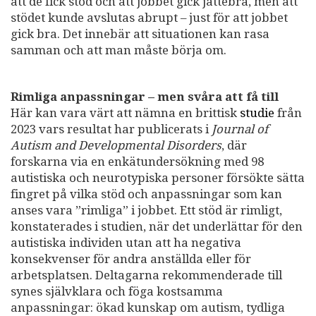
att de fick stöd och att jobbet gick jättebra, men att
stödet kunde avslutas abrupt – just för att jobbet
gick bra. Det innebär att situationen kan rasa
samman och att man måste börja om.
Rimliga anpassningar – men svåra att få till
Här kan vara värt att nämna en brittisk
studie
från
2023 vars resultat har publicerats i
Journal of
Autism and Developmental Disorders
, där
forskarna via en enkätundersökning med 98
autistiska och neurotypiska personer försökte sätta
fingret på vilka stöd och anpassningar som kan
anses vara ”rimliga” i jobbet. Ett stöd är rimligt,
konstaterades i studien, när det underlättar för den
autistiska individen utan att ha negativa
konsekvenser för andra anställda eller för
arbetsplatsen. Deltagarna rekommenderade till
synes självklara och föga kostsamma
anpassningar: ökad kunskap om autism, tydliga