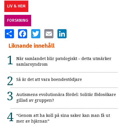
LIV & HEM
FORSKNING
SHARE
FACEBOOK
TWITTER
EMAIL
LINKEDIN
Liknande innehåll
När samlandet blir patologiskt – detta utmärker
samlarsyndrom
Så är det att vara boendestödjare
Autismens evolutionära fördel: Solitär födosökare
gillad av gruppen?
“Genom att ha koll på sina saker kan man få ut
mer av hjärnan”