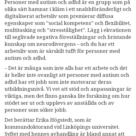
Personer med autism och adhd är en grupp som på
olika sätt hamnar i kläm i ett snabbföränderligt och
digitaliserat arbetsliv som premierar diffusa
egenskaper som ”social kompetens” och flexibilitet,
multitasking och ”stresstålighet”. Lägg i ekvationen
till seglivade negativa föreställningar och bristande
kunskap om neurodivergens – och du har ett
arbetsliv som är särskilt tufft för personer med
autism och adhd.
– Det är många som inte alls har ett arbete och det
är heller inte ovanligt att personer med autism och
adhd har ett jobb som inte motsvarar deras
utbildningsnivå. Vi vet att stöd och anpassningar är
viktiga, men det finns ganska lite forskning om hur
stödet ser ut och upplevs av anställda och av
personer som söker jobb.
Det berättar Erika Högstedt, som är
kommundoktorand vid Linköpings universitet.
Syftet med hennes avhandling är bland annat att