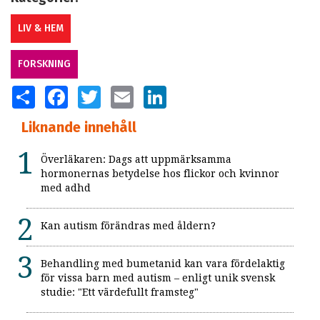
LIV & HEM
FORSKNING
SHARE
FACEBOOK
TWITTER
EMAIL
LINKEDIN
Liknande innehåll
Överläkaren: Dags att uppmärksamma
hormonernas betydelse hos flickor och kvinnor
med adhd
Kan autism förändras med åldern?
Behandling med bumetanid kan vara fördelaktig
för vissa barn med autism – enligt unik svensk
studie: "Ett värdefullt framsteg"