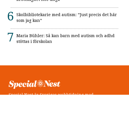
Skolbibliotekarie med autism: ”Just precis det här
som jag kan”
Maria Bühler: Så kan barn med autism och adhd
stöttas i förskolan
Special Nest är Sveriges webbtidning med
neuropsykiatri i fokus.
Följ oss
Twitter @SpecialNest