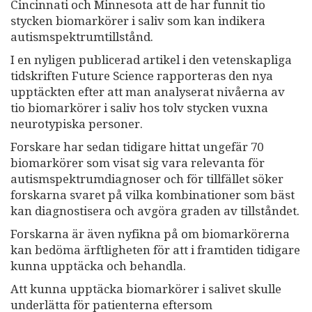
Cincinnati och Minnesota att de har funnit tio
stycken biomarkörer i saliv som kan indikera
autismspektrumtillstånd.
I en nyligen publicerad artikel i den vetenskapliga
tidskriften Future Science rapporteras den nya
upptäckten efter att man analyserat nivåerna av
tio biomarkörer i saliv hos tolv stycken vuxna
neurotypiska personer.
Forskare har sedan tidigare hittat ungefär 70
biomarkörer som visat sig vara relevanta för
autismspektrumdiagnoser och för tillfället söker
forskarna svaret på vilka kombinationer som bäst
kan diagnostisera och avgöra graden av tillståndet.
Forskarna är även nyfikna på om biomarkörerna
kan bedöma ärftligheten för att i framtiden tidigare
kunna upptäcka och behandla.
Att kunna upptäcka biomarkörer i salivet skulle
underlätta för patienterna eftersom