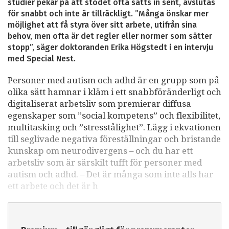
studier pekar på att stödet ofta sätts in sent, avslutas
för snabbt och inte är tillräckligt. ”Många önskar mer
möjlighet att få styra över sitt arbete, utifrån sina
behov, men ofta är det regler eller normer som sätter
stopp”, säger doktoranden Erika Högstedt i en intervju
med Special Nest.
Personer med autism och adhd är en grupp som på
olika sätt hamnar i kläm i ett snabbföränderligt och
digitaliserat arbetsliv som premierar diffusa
egenskaper som ”social kompetens” och flexibilitet,
multitasking och ”stresstålighet”. Lägg i ekvationen
till seglivade negativa föreställningar och bristande
kunskap om neurodivergens – och du har ett
arbetsliv som är särskilt tufft för personer med
autism och adhd. – Det är många som inte alls har
ett arbete och det är h