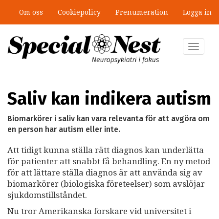
Hoppa
Om oss
Cookiepolicy
Prenumeration
Logga in
till
”Jobbet gick bra – just därför togs
huvudinnehåll
stödet bort”
Toggle
navigat
Saliv kan indikera autism
Biomarkörer i saliv kan vara relevanta för att avgöra om
en person har autism eller inte.
Att tidigt kunna ställa rätt diagnos kan underlätta
för patienter att snabbt få behandling. En ny metod
för att lättare ställa diagnos är att använda sig av
biomarkörer (biologiska företeelser) som avslöjar
sjukdomstillståndet.
Nu tror Amerikanska forskare vid universitet i