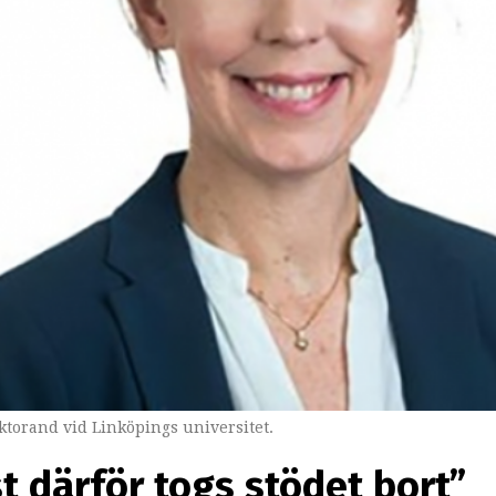
torand vid Linköpings universitet.
st därför togs stödet bort”