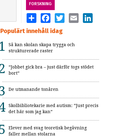
FORSKNING
SHARE
FACEBOOK
TWITTER
EMAIL
LINKEDIN
Populärt innehåll idag
Så kan skolan skapa trygga och
strukturerade raster
”Jobbet gick bra – just därför togs stödet
bort”
De utmanande tonåren
Skolbibliotekarie med autism: ”Just precis
det här som jag kan”
Elever med svag teoretisk begåvning
faller mellan stolarna