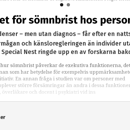
het för sömnbrist hos pers
nser – men utan diagnos – får efter en natts
ågan och känsloregleringen än individer uta
et. Special Nest ringde upp en av forskarna b
 hur sömnbrist påverkar de exekutiva funktionerna, det 
järnan som har betydelse för exempelvis uppmärksamhet
itiativ. En annan fråga i studien var om personer med
pplever större försämringar än andra i dessa funktioner
verläkare och docent i psykiatri vid ins
ter