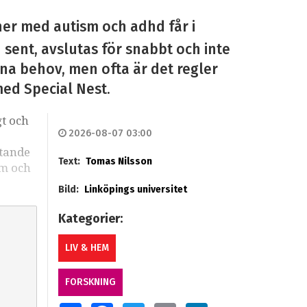
ner med autism och adhd får i
n sent, avslutas för snabbt och inte
sina behov, men ofta är det regler
med Special Nest.
gt och
2026-08-07 03:00
stande
Text:
Tomas Nilsson
sm och
Bild:
Linköpings universitet
Kategorier:
LIV & HEM
FORSKNING