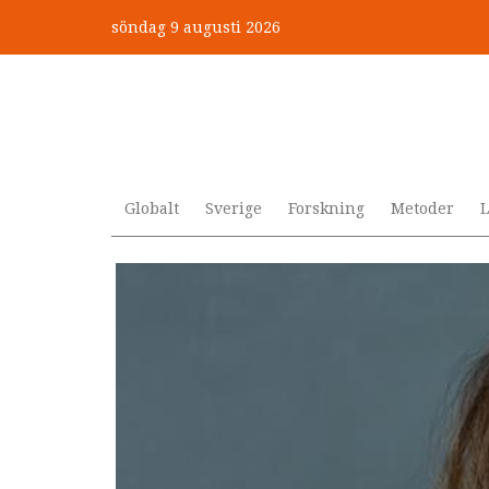
Hoppa
söndag 9 augusti 2026
till
”Jobbet gick bra – just därfö
huvudinnehåll
Globalt
Sverige
Forskning
Metoder
L