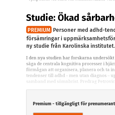
Studie: Ökad sårbar
PREMIUM
Personer med adhd-tende
försämringar i uppmärksamhetsförm
ny studie från Karolinska institut
I den nya studien har forskarna undersökt
säga de centrala kognitiva processer i h
förmågan att organisera, planera och ta in
tendenser till adhd – men utan diagnos – u
samband med sömnbrist. Predrag Petrovic, ö
Premium - tillgängligt för prenumeran