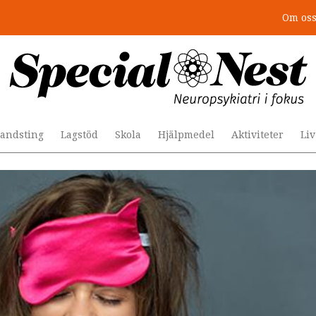
Om os
r togs stödet bort”
andsting
Lagstöd
Skola
Hjälpmedel
Aktiviteter
Li