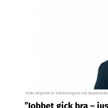
Erika Högstedt är arbetsterapeut och kommundok
”Jobbet gick bra – ju