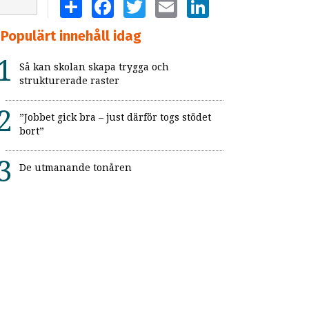
SHARE
FACEBOOK
TWITTER
EMAIL
LINKEDIN
Populärt innehåll idag
Så kan skolan skapa trygga och
strukturerade raster
”Jobbet gick bra – just därför togs stödet
bort”
De utmanande tonåren
Skolbibliotekarie med autism: ”Just precis
det här som jag kan”
Elever med svag teoretisk begåvning
faller mellan stolarna
NPF - Neuropsykatrisk