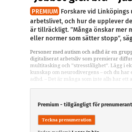
PREMIUM
Forskare vid Linköpings 
arbetslivet, och hur de upplever det
är tillräckligt. ”Många önskar mer m
eller normer som sätter stopp”, sä
Personer med autism och adhd är en grupp 
digitaliserat arbetsliv som premierar diffu
multitasking och ”stresstålighet”. Lägg i e
kunskap om neurodivergens – och du har ett
adhd. – Det är många som inte alls har ett 
Premium - tillgängligt för prenumeran
Teckna prenumeration