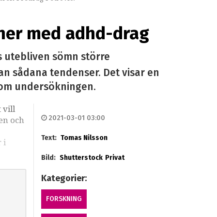
oner med adhd-drag
 utebliven sömn större
n sådana tendenser. Det visar en
akom undersökningen.
vill
2021-03-01 03:00
en och
Text:
Tomas Nilsson
 i
Bild:
Shutterstock
Privat
Kategorier:
FORSKNING