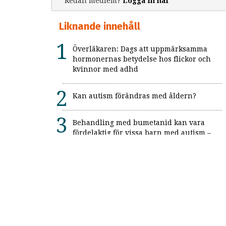
Redan medlem?
Logga in här
Liknande innehåll
Överläkaren: Dags att uppmärksamma
hormonernas betydelse hos flickor och
kvinnor med adhd
Kan autism förändras med åldern?
Behandling med bumetanid kan vara
fördelaktig för vissa barn med autism –
enligt unik svensk studie: "Ett värdefullt
framsteg"
Alexitymi: När känslorna finns men
orden saknas
Forskning: Autism anses mer