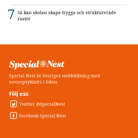
Så kan skolan skapa trygga och strukturerade
raster
Special Nest är Sveriges webbtidning med
neuropsykiatri i fokus.
Följ oss
Twitter @SpecialNest
Facebook Special Nest