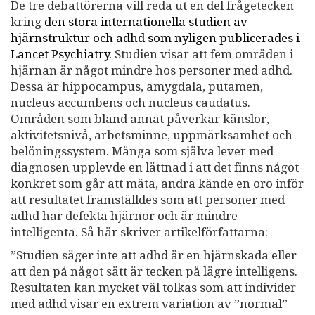
De tre debattörerna vill reda ut en del frågetecken
kring
den stora internationella studien av
hjärnstruktur och adhd som nyligen publicerades i
Lancet Psychiatry.
Studien visar att fem områden i
hjärnan är något mindre hos personer med adhd.
Dessa är hippocampus, amygdala, putamen,
nucleus accumbens och nucleus caudatus.
Områden som bland annat påverkar känslor,
aktivitetsnivå, arbetsminne, uppmärksamhet och
belöningssystem. Många som själva lever med
diagnosen upplevde en lättnad i att det finns något
konkret som går att mäta, andra kände en oro inför
att resultatet framställdes som att personer med
adhd har defekta hjärnor och är mindre
intelligenta. Så här skriver artikelförfattarna:
”Studien säger inte att adhd är en hjärnskada eller
att den på något sätt är tecken på lägre intelligens.
Resultaten kan mycket väl tolkas som att individer
med adhd visar en extrem variation av ”normal”