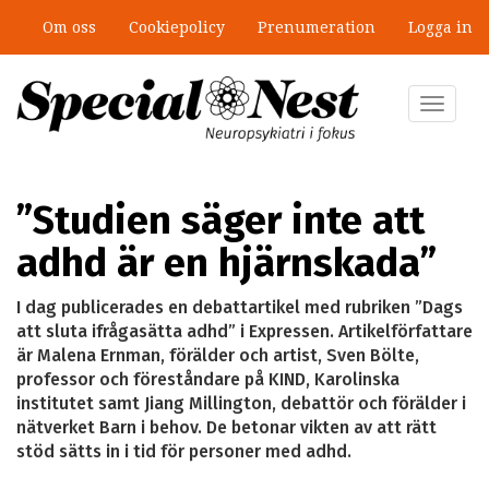
Hoppa
Om oss
Cookiepolicy
Prenumeration
Logga in
till
Mobbning vid autism och adhd: 4
huvudinnehåll
lästips
Toggle
navigat
”Studien säger inte att
adhd är en hjärnskada”
I dag publicerades en debattartikel med rubriken ”Dags
att sluta ifrågasätta adhd” i Expressen. Artikelförfattare
är Malena Ernman, förälder och artist, Sven Bölte,
professor och föreståndare på KIND, Karolinska
institutet samt Jiang Millington, debattör och förälder i
nätverket Barn i behov. De betonar vikten av att rätt
stöd sätts in i tid för personer med adhd.