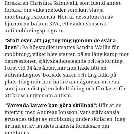
forskaren Christina Salmivalli, som bland annat
forskar om vilka metoder som kan stävja
mobbning i skolorna. Hon är dessutom en av
hjärnorna bakom KiVa, ett evidensbaserat
antimobbningsprogram.
”Stolt över att jag tog mig igenom de svåra
åren”:
På högstadiet utsattes Sandra Wallin för
mobbning, vilket blev starten på en lång kamp mot
depressioner, självskadebeteende och ätstörning.
Först vid 34 års ålder, när hon hade fått en
autismdiagnos, började saker och ting falla på
plats. Idag mår hon bättre än någonsin, arbetar
som journalist på en lokaltidning och föreläser för
att krossa myter om autism.
”Varenda lärare kan göra skillnad”:
Här är en
intervju med Andreas Jonsson, vars självkänsla
grusades tidigt av mobbning under skolåren. Idag
är han en av landets främsta föreläsare om
mobbning.