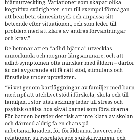
hjärnutveckling. Variationer som skapar olika
kognitiva svårigheter, som till exempel förmågan
att bearbeta sinnesintryck och anpassa sitt
beteende efter situationen, och som leder till
problem med att klara av andras förväntningar
och krav.”
De betonar att en ”adhd-hjärna” utvecklas
annorlunda och mognar långsammare, och att
adhd-symptomen ofta minskar med åldern – därför
är det avgörande att få rätt stöd, stimulans och
förståelse under uppväxten.
”Vi vet genom kartläggningar av familjer med barn
med npf att uteblivet stöd i förskola, skola och till
familjen, i stor utsträckning leder till stress och
psykisk ohälsa hos såväl barnet som föräldrarna.
För barnen betyder det risk att inte klara av skolan
och därmed aldrig få en chans på
arbetsmarknaden, för föräldrarna havererade
relationer, stressrelaterade sjukskrivningar och