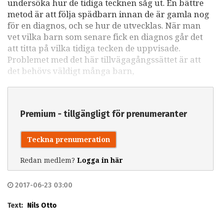
undersöka hur de tidiga tecknen såg ut. En bättre
metod är att följa spädbarn innan de är gamla nog
för en diagnos, och se hur de utvecklas. När man
vet vilka barn som senare fick en diagnos går det
att titta på vilka tidiga tecken de uppvisade.
Problemet med det här tillvägagångssättet är att
det behövs väldigt många barn,
Premium - tillgängligt för prenumeranter
Teckna prenumeration
Redan medlem?
Logga in här
2017-06-23 03:00
Text:
Nils Otto