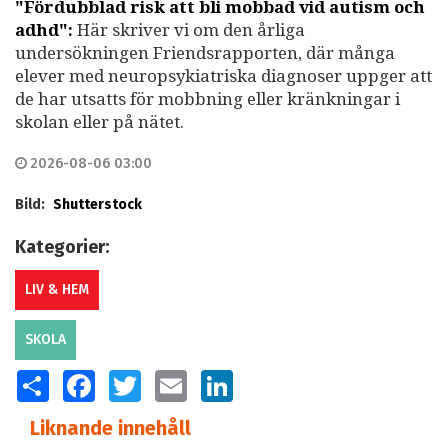
"Fördubblad risk att bli mobbad vid autism och
adhd":
Här skriver vi om den årliga
undersökningen Friendsrapporten, där många
elever med neuropsykiatriska diagnoser uppger att
de har utsatts för mobbning eller kränkningar i
skolan eller på nätet.
2026-08-06 03:00
Bild:
Shutterstock
Kategorier:
LIV & HEM
SKOLA
SHARE
FACEBOOK
TWITTER
EMAIL
LINKEDIN
Liknande innehåll