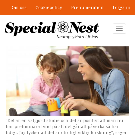
Hoppa
Om oss
Cookiepolicy
Prenumeration
Logga in
till
Mobbning vid autism och adhd: 4
huvudinnehåll
lästips
Toggle
navigat
"Det är en välgjord studie och det är positivt att man nu
har preliminära fynd på att det går att påverka så här
tidigt. Jag tycker att det är otroligt viktig forskning", säger