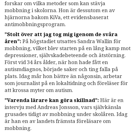
forskar om vilka metoder som kan stävja
mobbning i skolorna. Hon är dessutom en av
hjärnorna bakom KiVa, ett evidensbaserat
antimobbningsprogram.
”Stolt över att jag tog mig igenom de svåra
åren”:
På högstadiet utsattes Sandra Wallin för
mobbning, vilket blev starten på en lång kamp mot
depressioner, självskadebeteende och ätstörning.
Först vid 34 års ålder, när hon hade fått en
autismdiagnos, började saker och ting falla på
plats. Idag mår hon bättre än någonsin, arbetar
som journalist på en lokaltidning och föreläser för
att krossa myter om autism.
”Varenda lärare kan göra skillnad”:
Här är en
intervju med Andreas Jonsson, vars självkänsla
grusades tidigt av mobbning under skolåren. Idag
är han en av landets främsta föreläsare om
mobbning.