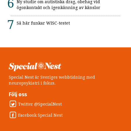
Ny studie om autistiska drag, obehag vid
ögonkontakt och igenkänning av känslor
Så här funkar WISC-testet
Special Nest är Sveriges webbtidning med
neuropsykiatri i fokus.
Följ oss
Twitter @SpecialNest
Facebook Special Nest