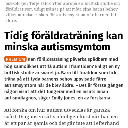
psykologen Terje Falck-Ytter apropå en brittisk studie om
föräldrar som tidigt tränar på att möta sina barns behov,
vilket minskar risken för autismsymtom när barnen blir
äldre.
Tidig föräldraträning kan
minska autismsymtom
PREMIUM
Kan föräldraträning påverka spädbarn med
hög sannolikhet att få autism i framtiden? Enligt en ny
brittisk studie är svaret ja. Barn till föräldrar som fick
träna på att tyda barnens behov uppvisade färre
autismsymtom när de blev äldre. – Det är första gången
någon visat att det fungerar med en insats innan
autismdiagnos, säger Emily Jones, en av forskarna.
Att forska om hur autism utvecklas är ganska
svårt. Diagnosen sätts nämligen först när barnen
är ett par år gamla och det går inte att i efterhand