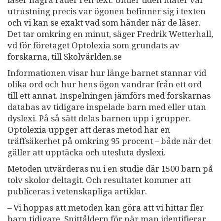
läser några rader i en text. Under tiden mäter vår
utrustning precis var ögonen befinner sig i texten
och vi kan se exakt vad som händer när de läser.
Det tar omkring en minut, säger Fredrik Wetterhall,
vd för företaget Optolexia som grundats av
forskarna, till Skolvärlden.se
Informationen visar hur länge barnet stannar vid
olika ord och hur hens ögon vandrar från ett ord
till ett annat. Inspelningen jämförs med forskarnas
databas av tidigare inspelade barn med eller utan
dyslexi. På så sätt delas barnen upp i grupper.
Optolexia uppger att deras metod har en
träffsäkerhet på omkring 95 procent – både när det
gäller att upptäcka och utesluta dyslexi.
Metoden utvärderas nu i en studie där 1500 barn på
tolv skolor deltagit. Och resultatet kommer att
publiceras i vetenskapliga artiklar.
– Vi hoppas att metoden kan göra att vi hittar fler
barn tidigare. Snittåldern för när man identifierar