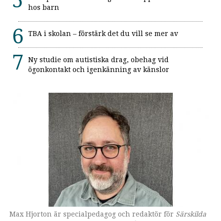
hos barn
TBA i skolan – förstärk det du vill se mer av
Ny studie om autistiska drag, obehag vid
ögonkontakt och igenkänning av känslor
Max Hjorton är specialpedagog och redaktör för
Omslaget till boken som ges ut av Lärarförlaget.
Särskilda