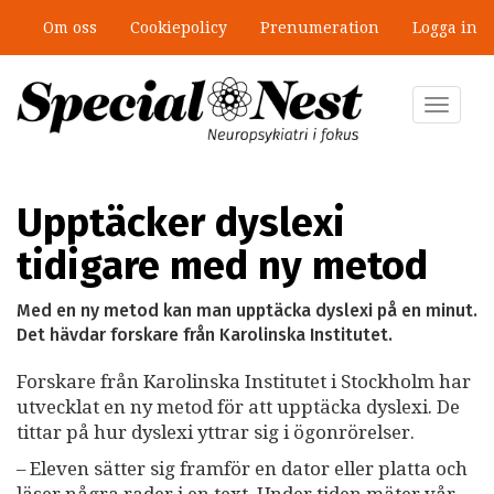
Hoppa
Om oss
Cookiepolicy
Prenumeration
Logga in
till
Ny antologi om fördelar och
huvudinnehåll
fallgropar med särskilda
undervisningsgrupper
Toggle
navigat
Upptäcker dyslexi
tidigare med ny metod
Med en ny metod kan man upptäcka dyslexi på en minut.
Det hävdar forskare från Karolinska Institutet.
Forskare från Karolinska Institutet i Stockholm har
utvecklat en ny metod för att upptäcka dyslexi. De
tittar på hur dyslexi yttrar sig i ögonrörelser.
– Eleven sätter sig framför en dator eller platta och