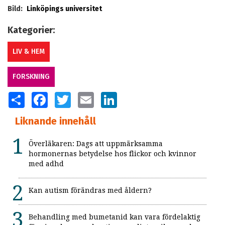
Bild:
Linköpings universitet
Kategorier:
LIV & HEM
FORSKNING
SHARE
FACEBOOK
TWITTER
EMAIL
LINKEDIN
Liknande innehåll
Överläkaren: Dags att uppmärksamma
hormonernas betydelse hos flickor och kvinnor
med adhd
Kan autism förändras med åldern?
Behandling med bumetanid kan vara fördelaktig