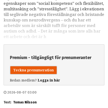
egenskaper som ”social kompetens” och flexibilitet,
multitasking och ”stresstålighet”. Lägg i ekvationen
till seglivade negativa föreställningar och bristande
kunskap om neurodivergens – och du har ett
arbetsliv som är särskilt tufft för personer med
autism och adhd. – Det är många som inte alls har
ett arbete och det är h
Premium - tillgängligt för prenumeranter
Teckna prenumeration
Redan medlem?
Logga in här
2026-08-07 03:00
Text:
Tomas Nilsson