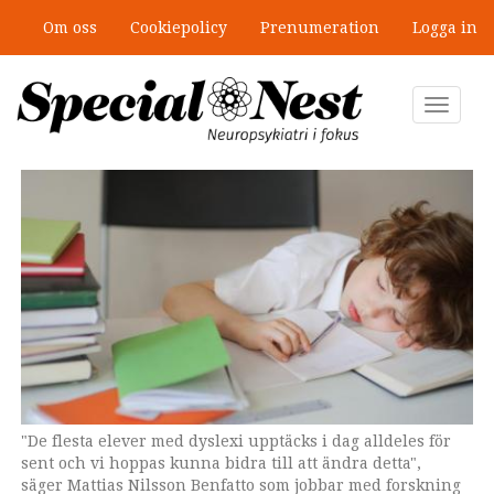
Hoppa
Om oss
Cookiepolicy
Prenumeration
Logga in
till
”Jobbet gick bra – just därför togs
huvudinnehåll
stödet bort”
Toggle
navigat
"De flesta elever med dyslexi upptäcks i dag alldeles för
sent och vi hoppas kunna bidra till att ändra detta",
säger Mattias Nilsson Benfatto som jobbar med forskning