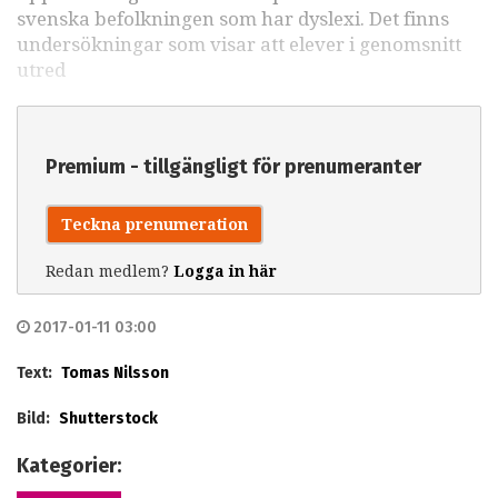
svenska befolkningen som har dyslexi. Det finns
undersökningar som visar att elever i genomsnitt
utred
Premium - tillgängligt för prenumeranter
Teckna prenumeration
Redan medlem?
Logga in här
2017-01-11 03:00
Text:
Tomas Nilsson
Bild:
Shutterstock
Kategorier: