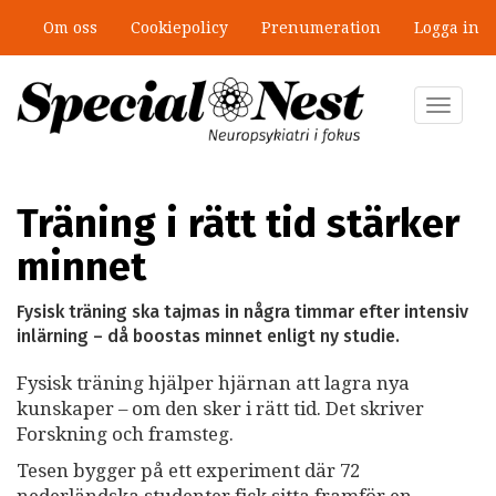
Hoppa
Om oss
Cookiepolicy
Prenumeration
Logga in
till
huvudinnehåll
Toggle
navigat
Träning i rätt tid stärker
minnet
Fysisk träning ska tajmas in några timmar efter intensiv
inlärning – då boostas minnet enligt ny studie.
Fysisk träning hjälper hjärnan att lagra nya
kunskaper – om den sker i rätt tid. Det skriver
Forskning och framsteg.
Tesen bygger på ett experiment där 72