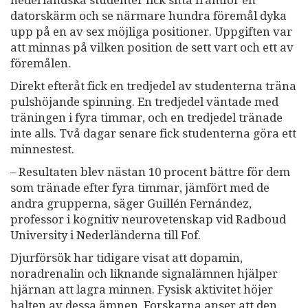
nederländska studenter fick sitta framför en
datorskärm och se närmare hundra föremål dyka
upp på en av sex möjliga positioner. Uppgiften var
att minnas på vilken position de sett vart och ett av
föremålen.
Direkt efteråt fick en tredjedel av studenterna träna
pulshöjande spinning. En tredjedel väntade med
träningen i fyra timmar, och en tredjedel tränade
inte alls. Två dagar senare fick studenterna göra ett
minnestest.
– Resultaten blev nästan 10 procent bättre för dem
som tränade efter fyra timmar, jämfört med de
andra grupperna, säger Guillén Fernández,
professor i kognitiv neurovetenskap vid Radboud
University i Nederländerna till Fof.
Djurförsök har tidigare visat att dopamin,
noradrenalin och liknande signalämnen hjälper
hjärnan att lagra minnen. Fysisk aktivitet höjer
halten av dessa ämnen. Forskarna anser att den