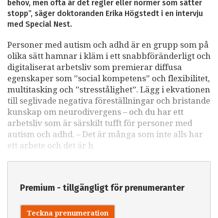
behov, men ofta är det regler eller normer som sätter
stopp”, säger doktoranden Erika Högstedt i en intervju
med Special Nest.
Personer med autism och adhd är en grupp som på
olika sätt hamnar i kläm i ett snabbföränderligt och
digitaliserat arbetsliv som premierar diffusa
egenskaper som ”social kompetens” och flexibilitet,
multitasking och ”stresstålighet”. Lägg i ekvationen
till seglivade negativa föreställningar och bristande
kunskap om neurodivergens – och du har ett
arbetsliv som är särskilt tufft för personer med
autism och adhd. – Det är många som inte alls har
ett arbete och det är h
Premium - tillgängligt för prenumeranter
Teckna prenumeration