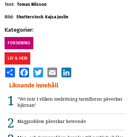
Text:
Tomas Nilsson
Bild:
Shutterstock
Kajsa Juslin
Kategorier:
FORSKNING
LIV & HEM
SHARE
FACEBOOK
TWITTER
EMAIL
LINKEDIN
Liknande innehåll
"Vet inte i vilken omfattning tarmfloran påverkar
hjärnan"
Magproblem påverkar beteende