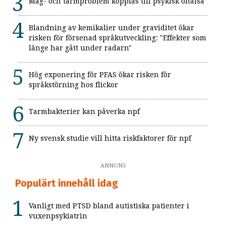
Mag- och tarmproblem kopplas till psykisk ohälsa
Blandning av kemikalier under graviditet ökar
risken för försenad språkutveckling: "Effekter som
länge har gått under radarn"
Hög exponering för PFAS ökar risken för
språkstörning hos flickor
Tarmbakterier kan påverka npf
Ny svensk studie vill hitta riskfaktorer för npf
ANNONS
Populärt innehåll idag
Vanligt med PTSD bland autistiska patienter i
vuxenpsykiatrin