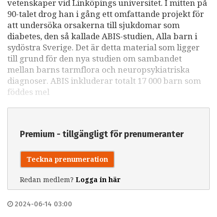
vetenskaper vid Linköpings universitet. I mitten på
90-talet drog han i gång ett omfattande projekt för
att undersöka orsakerna till sjukdomar som
diabetes, den så kallade ABIS-studien, Alla barn i
sydöstra Sverige. Det är detta material som ligger
till grund för den nya studien om sambandet
mellan barns tarmflora och neuropsykiatriska
diagnoser. ABIS inkluderar totalt 17 000 barn som
föddes mel
Premium - tillgängligt för prenumeranter
Teckna prenumeration
Redan medlem?
Logga in här
2024-06-14 03:00