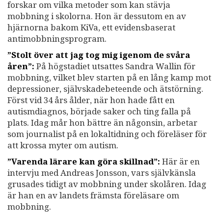
forskar om vilka metoder som kan stävja
mobbning i skolorna. Hon är dessutom en av
hjärnorna bakom KiVa, ett evidensbaserat
antimobbningsprogram.
”Stolt över att jag tog mig igenom de svåra
åren”:
På högstadiet utsattes Sandra Wallin för
mobbning, vilket blev starten på en lång kamp mot
depressioner, självskadebeteende och ätstörning.
Först vid 34 års ålder, när hon hade fått en
autismdiagnos, började saker och ting falla på
plats. Idag mår hon bättre än någonsin, arbetar
som journalist på en lokaltidning och föreläser för
att krossa myter om autism.
”Varenda lärare kan göra skillnad”:
Här är en
intervju med Andreas Jonsson, vars självkänsla
grusades tidigt av mobbning under skolåren. Idag
är han en av landets främsta föreläsare om
mobbning.