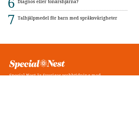
Diagnos eller tonårshjärna?
Talhjälpmedel för barn med språksvårigheter
Special Nest är Sveriges webbtidning med
neuropsykiatri i fokus.
Följ oss
Twitter @SpecialNest
Facebook Special Nest