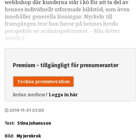
webbshop där kunderna står i kö för att ta del av
hennes individuellt utformade bildstöd, som även
innehåller generella lösningar. Nyckeln till
framgången tror hon beror på hennes breda
perspektiv av autismspektrumet. – Min dotter
utreds f
Premium - tillgängligt för prenumeranter
Teckna prenumeration
Redan medlem?
Logga in här
2019-11-01 03:00
Text:
Stina Johansson
Bild:
My Jernkrok