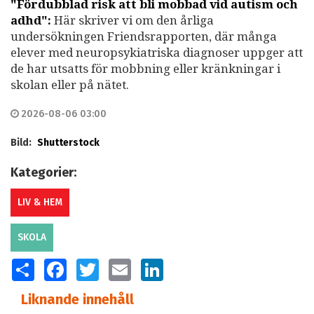
"Fördubblad risk att bli mobbad vid autism och
adhd":
Här skriver vi om den årliga
undersökningen Friendsrapporten, där många
elever med neuropsykiatriska diagnoser uppger att
de har utsatts för mobbning eller kränkningar i
skolan eller på nätet.
2026-08-06 03:00
Bild:
Shutterstock
Kategorier:
LIV & HEM
SKOLA
SHARE
FACEBOOK
TWITTER
EMAIL
LINKEDIN
Liknande innehåll