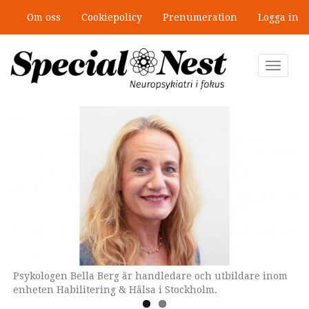
Hoppa
Om oss
Cookiepolicy
Prenumeration
Logga in
till
Ny antologi om fördelar och
huvudinnehåll
fallgropar med särskilda
undervisningsgrupper
Toggle
navigat
Psykologen Bella Berg är handledare och utbildare inom
Genrebild.
enheten Habilitering & Hälsa i Stockholm.