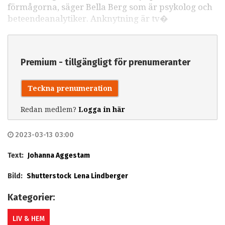
förmågorna, säger Bella Berg som är psykolog och
beteendeanalytiker. Anknytning är tv�
Premium - tillgängligt för prenumeranter
Teckna prenumeration
Redan medlem?
Logga in här
2023-03-13 03:00
Text:
Johanna Aggestam
Bild:
Shutterstock
Lena Lindberger
Kategorier:
LIV & HEM