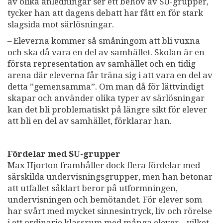
av olika anledningar ser ett behov av SU-grupper,
tycker han att dagens debatt har fått en för stark
slagsida mot särlösningar.
– Eleverna kommer så småningom att bli vuxna
och ska då vara en del av samhället. Skolan är en
första representation av samhället och en tidig
arena där eleverna får träna sig i att vara en del av
detta ”gemensamma”. Om man då för lättvindigt
skapar och använder olika typer av särlösningar
kan det bli problematiskt på längre sikt för elever
att bli en del av samhället, förklarar han.
Fördelar med SU-grupper
Max Hjorton framhåller dock flera fördelar med
särskilda undervisningsgrupper, men han betonar
att utfallet såklart beror på utformningen,
undervisningen och bemötandet. För elever som
har svårt med mycket sinnesintryck, liv och rörelse
i ett ordinarie klassrum med många elever – vilket