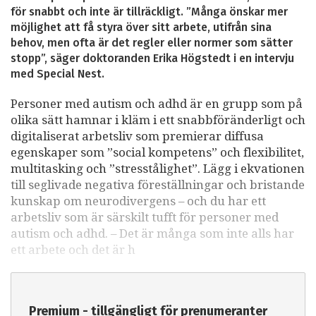
för snabbt och inte är tillräckligt. ”Många önskar mer
möjlighet att få styra över sitt arbete, utifrån sina
behov, men ofta är det regler eller normer som sätter
stopp”, säger doktoranden Erika Högstedt i en intervju
med Special Nest.
Personer med autism och adhd är en grupp som på
olika sätt hamnar i kläm i ett snabbföränderligt och
digitaliserat arbetsliv som premierar diffusa
egenskaper som ”social kompetens” och flexibilitet,
multitasking och ”stresstålighet”. Lägg i ekvationen
till seglivade negativa föreställningar och bristande
kunskap om neurodivergens – och du har ett
arbetsliv som är särskilt tufft för personer med
autism och adhd. – Det är många som inte alls har
ett arbete och det är h
Premium - tillgängligt för prenumeranter