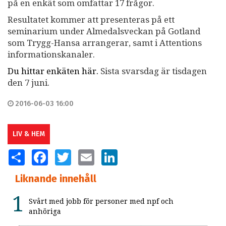
på en enkät som omfattar 17 frågor.
Resultatet kommer att presenteras på ett
seminarium under Almedalsveckan på Gotland
som Trygg-Hansa arrangerar, samt i Attentions
informationskanaler.
Du hittar enkäten här.
Sista svarsdag är tisdagen
den 7 juni.
2016-06-03 16:00
LIV & HEM
SHARE
FACEBOOK
TWITTER
EMAIL
LINKEDIN
Liknande innehåll
Svårt med jobb för personer med npf och
anhöriga