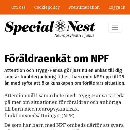
Hoppa
Om oss
Cookiepolicy
Prenumeration
Logga in
till
”Jobbet gick bra – just därför togs
huvudinnehåll
stödet bort”
Toggle
navigat
Föräldraenkät om NPF
Attention och Trygg-Hansa gör just nu en enkät till dig
som är förälder/anhörig till ett barn med NPF upp till 25
år, med syfte att öka kunskapen om föräldrars situation.
Attention vill i samarbete med Trygg-Hansa ta reda
på mer om situationen för föräldrar och anhöriga
till barn med neuropsykiatriska
funktionsnedsättningar (NPF).
De som har barn med NPF ombeds därför att svara