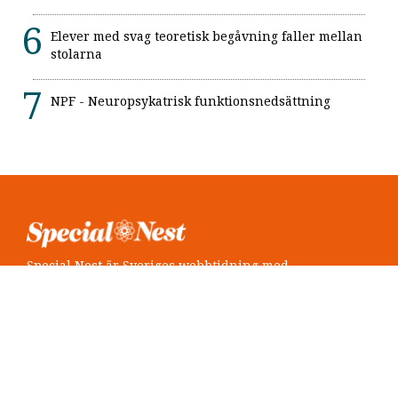
Elever med svag teoretisk begåvning faller mellan
stolarna
NPF - Neuropsykatrisk funktionsnedsättning
Special Nest är Sveriges webbtidning med
neuropsykiatri i fokus.
Följ oss
Twitter @SpecialNest
Facebook Special Nest