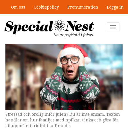
Hoppa
Om oss
Cookiepolicy
Prenumeration
Logga in
till
Mobbning vid autism och adhd: 4
huvudinnehåll
lästips
Toggle
navigat
Stressad och orolig inför julen? Du är inte ensam. Texten
"Det finns inget fel sätt att fira jul, din form av julglädje är
handlar om hur familjer med npf kan tänka och göra för
inte sämre än någon annans", säger Cecilia Brusewitz,
att uppnå ett fridfullt julfirande.
kommunikatör på riksförbundet Attention.