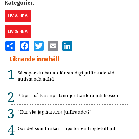
Kategorier:
LIV & HEM
LIV & HEM
SHARE
FACEBOOK
TWITTER
EMAIL
LINKEDIN
Liknande innehåll
Så sopar du banan för smidigt julfirande vid
autism och adhd
7 tips – så kan npf-familjer hantera julstressen
"Hur ska jag hantera julfirandet?"
Gör det som funkar – tips för en fröjdefull jul