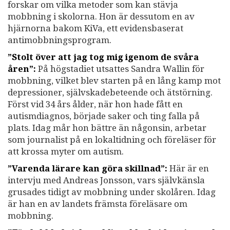
forskar om vilka metoder som kan stävja
mobbning i skolorna. Hon är dessutom en av
hjärnorna bakom KiVa, ett evidensbaserat
antimobbningsprogram.
”Stolt över att jag tog mig igenom de svåra
åren”:
På högstadiet utsattes Sandra Wallin för
mobbning, vilket blev starten på en lång kamp mot
depressioner, självskadebeteende och ätstörning.
Först vid 34 års ålder, när hon hade fått en
autismdiagnos, började saker och ting falla på
plats. Idag mår hon bättre än någonsin, arbetar
som journalist på en lokaltidning och föreläser för
att krossa myter om autism.
”Varenda lärare kan göra skillnad”:
Här är en
intervju med Andreas Jonsson, vars självkänsla
grusades tidigt av mobbning under skolåren. Idag
är han en av landets främsta föreläsare om
mobbning.