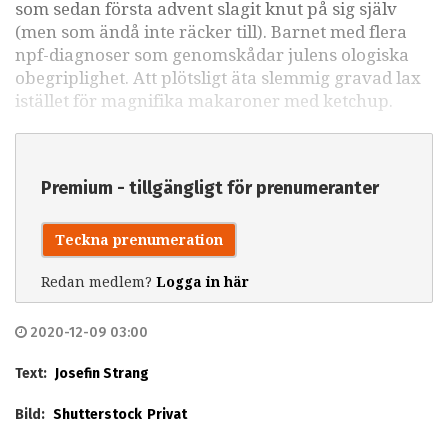
som sedan första advent slagit knut på sig själv
(men som ändå inte räcker till). Barnet med flera
npf-diagnoser som genomskådar julens ologiska
obegriplighet. Att plötsligt äta slemmig gravad lax
istället för magnifika makaroner med ketchup.
Premium - tillgängligt för prenumeranter
Teckna prenumeration
Redan medlem?
Logga in här
2020-12-09 03:00
Text:
Josefin Strang
Bild:
Shutterstock
Privat