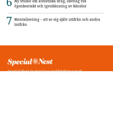
Ny studie om autistiska drag, obehag vid
ögonkontakt och igenkänning av känslor
Mentalisering – att se sig själv utifrån och andra
inifrån
Special Nest är Sveriges webbtidning med
neuropsykiatri i fokus.
Följ oss
Twitter @SpecialNest
Facebook Special Nest