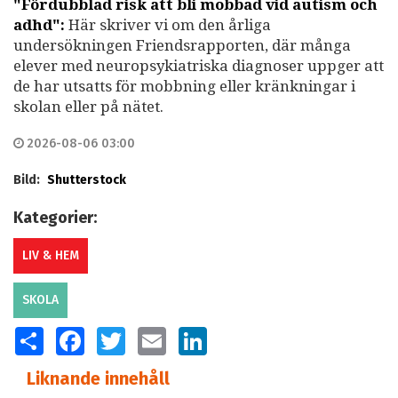
"Fördubblad risk att bli mobbad vid autism och
adhd":
Här skriver vi om den årliga
undersökningen Friendsrapporten, där många
elever med neuropsykiatriska diagnoser uppger att
de har utsatts för mobbning eller kränkningar i
skolan eller på nätet.
2026-08-06 03:00
Bild:
Shutterstock
Kategorier:
LIV & HEM
SKOLA
SHARE
FACEBOOK
TWITTER
EMAIL
LINKEDIN
Liknande innehåll