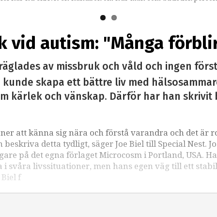
k vid autism: "Många förbl
räglades av missbruk och våld och ingen först
 kunde skapa ett bättre liv med hälsosammare
 om kärlek och vänskap. Därför har han skrivi
ner att känna sig nära och förstå varandra och det är ro
beskriva detta tydligt, säger Joe Biel till Special Nest. Jo
ggare på det egna förlaget Microcosm i Portland, USA. H
i svåra livssituationer, men hans egen väg till ett stabil
Biel f