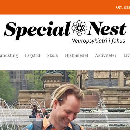
Om os
: 4 lästips
andsting
Lagstöd
Skola
Hjälpmedel
Aktiviteter
Li