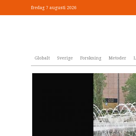
Hoppa
fredag 7 augusti 2026
till
Mobbning vid autism och adhd
huvudinnehåll
Globalt
Sverige
Forskning
Metoder
L