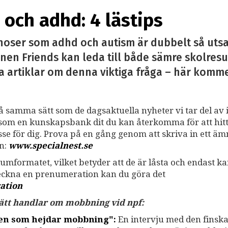
och adhd: 4 lästips
noser som adhd och autism är dubbelt så utsa
nen Friends kan leda till både sämre skolresu
a artiklar om denna viktiga fråga – här kommer 
på samma sätt som de dagsaktuella nyheter vi tar del av i
ss som en kunskapsbank dit du kan återkomma för att hit
resse för dig. Prova på en gång genom att skriva in ett ä
an:
www.specialnest.se
umformatet, vilket betyder att de är låsta och endast k
teckna en prenumeration kan du göra det
ation
 sätt handlar om mobbning vid npf:
gen som hejdar mobbning":
En intervju med den finsk