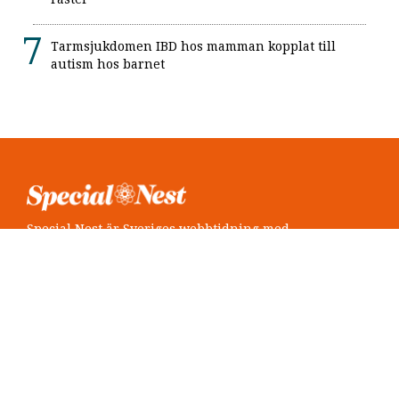
Tarmsjukdomen IBD hos mamman kopplat till
autism hos barnet
Special Nest är Sveriges webbtidning med
neuropsykiatri i fokus.
Följ oss
Twitter @SpecialNest
Facebook Special Nest