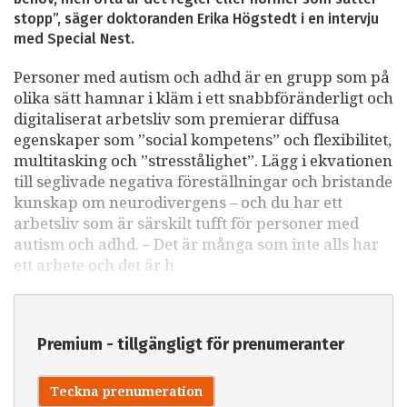
stopp”, säger doktoranden Erika Högstedt i en intervju
med Special Nest.
Personer med autism och adhd är en grupp som på
olika sätt hamnar i kläm i ett snabbföränderligt och
digitaliserat arbetsliv som premierar diffusa
egenskaper som ”social kompetens” och flexibilitet,
multitasking och ”stresstålighet”. Lägg i ekvationen
till seglivade negativa föreställningar och bristande
kunskap om neurodivergens – och du har ett
arbetsliv som är särskilt tufft för personer med
autism och adhd. – Det är många som inte alls har
ett arbete och det är h
Premium - tillgängligt för prenumeranter
Teckna prenumeration