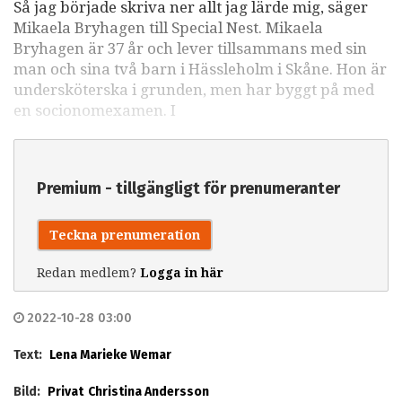
Så jag började skriva ner allt jag lärde mig, säger
Mikaela Bryhagen till Special Nest. Mikaela
Bryhagen är 37 år och lever tillsammans med sin
man och sina två barn i Hässleholm i Skåne. Hon är
undersköterska i grunden, men har byggt på med
en socionomexamen. I
Premium - tillgängligt för prenumeranter
Teckna prenumeration
Redan medlem?
Logga in här
2022-10-28 03:00
Text:
Lena Marieke Wemar
Bild:
Privat
Christina Andersson