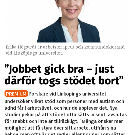
Erika Högstedt är arbetsterapeut och kommundoktorand
vid Linköpings universitet.
”Jobbet gick bra – just
därför togs stödet bort”
PREMIUM
Forskare vid Linköpings universitet
undersöker vilket stöd som personer med autism och
adhd får i arbetslivet, och hur de upplever det. Nya
studier pekar på att stödet ofta sätts in sent, avslutas
för snabbt och inte är tillräckligt. ”Många önskar mer
möjlighet att få styra över sitt arbete, utifrån sina
behov, men ofta är det regler eller normer som sätter