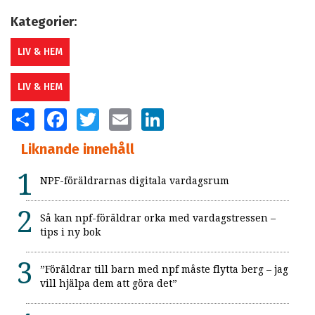
Kategorier:
LIV & HEM
LIV & HEM
SHARE
FACEBOOK
TWITTER
EMAIL
LINKEDIN
Liknande innehåll
NPF-föräldrarnas digitala vardagsrum
Så kan npf-föräldrar orka med vardagstressen –
tips i ny bok
”Föräldrar till barn med npf måste flytta berg – jag
vill hjälpa dem att göra det”