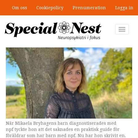
Hoppa
Om oss
Cookiepolicy
Prenumeration
Logga in
till
”Jobbet gick bra – just därför togs
huvudinnehåll
stödet bort”
Toggle
navigat
När Mikaela Bryhagens barn diagnostiserades med
Det i skrivande stund inte helt färdiga omslaget till boken
npf tyckte hon att det saknades en praktisk guide för
som släpps i november via Kikkuli förlag.
föräldrar som har barn med npf. Nu har hon skrivit en.