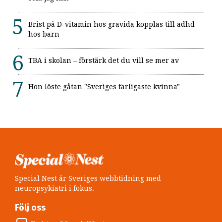
Brist på D-vitamin hos gravida kopplas till adhd
hos barn
TBA i skolan – förstärk det du vill se mer av
Hon löste gåtan "Sveriges farligaste kvinna"
Special Nest är Sveriges webbtidning med
neuropsykiatri i fokus.
Följ oss