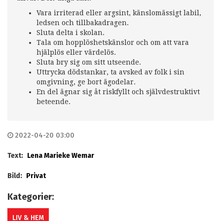
Vara irriterad eller argsint, känslomässigt labil,
ledsen och tillbakadragen.
Sluta delta i skolan.
Tala om hopplöshetskänslor och om att vara
hjälplös eller värdelös.
Sluta bry sig om sitt utseende.
Uttrycka dödstankar, ta avsked av folk i sin
omgivning, ge bort ägodelar.
En del ägnar sig åt riskfyllt och självdestruktivt
beteende.
2022-04-20 03:00
Text:
Lena Marieke Wemar
Bild:
Privat
Kategorier:
LIV & HEM