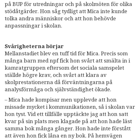
på BUP för utredningar och på skolmöten för olika
stödåtgärder. Hon såg tydligt att Mica inte kunde
tolka andra människor och att hon behövde
anpassningar i skolan.
Svårigheterna börjar
Mellanstadiet blev en tuff tid för Mica. Precis som
många barn med npf fick hon svårt att smälta in i
kamratgruppen eftersom det sociala samspelet
ställde högre krav, och svårt att klara av
skolprestationerna då förväntningarna på
analysförmåga och självständighet ökade.
– Mica hade kompisar men upplevde att hon
missade mycket i kommunikationen, så i skolan var
hon tyst. Vid ett tillfälle upptäckte jag att hon satt
kvar på sin plats men klagade på att hon hade läst
samma bok många gånger. Hon hade inte förstått
att även hon fick låna en ny bok. På hemvägen