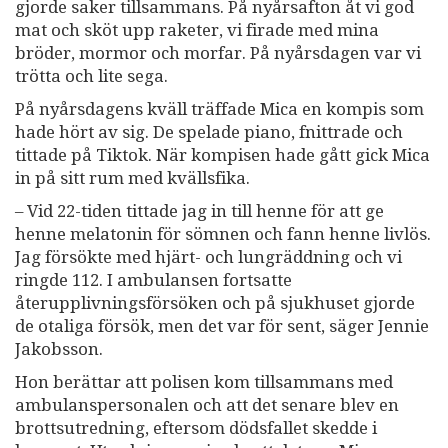
gjorde saker tillsammans. På nyårsafton åt vi god
mat och sköt upp raketer, vi firade med mina
bröder, mormor och morfar. På nyårsdagen var vi
trötta och lite sega.
På nyårsdagens kväll träffade Mica en kompis som
hade hört av sig. De spelade piano, fnittrade och
tittade på Tiktok. När kompisen hade gått gick Mica
in på sitt rum med kvällsfika.
– Vid 22-tiden tittade jag in till henne för att ge
henne melatonin för sömnen och fann henne livlös.
Jag försökte med hjärt- och lungräddning och vi
ringde 112. I ambulansen fortsatte
återupplivningsförsöken och på sjukhuset gjorde
de otaliga försök, men det var för sent, säger Jennie
Jakobsson.
Hon berättar att polisen kom tillsammans med
ambulanspersonalen och att det senare blev en
brottsutredning, eftersom dödsfallet skedde i