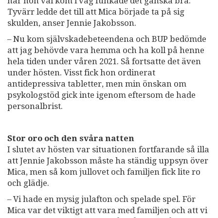
när hon väl kom i väg funkade det ganska bra.
Tyvärr ledde det till att Mica började ta på sig
skulden, anser Jennie Jakobsson.
– ­Nu kom självskadebeteendena och BUP bedömde
att jag behövde vara hemma och ha koll på henne
hela tiden under våren 2021. Så fortsatte det även
under hösten. Visst fick hon ordinerat
antidepressiva tabletter, men min önskan om
psykologstöd gick inte igenom eftersom de hade
personalbrist.
Stor oro och den svåra natten
I slutet av hösten var situationen fortfarande så illa
att Jennie Jakobsson måste ha ständig uppsyn över
Mica, men så kom jullovet och familjen fick lite ro
och glädje.
– Vi hade en mysig julafton och spelade spel. För
Mica var det viktigt att vara med familjen och att vi