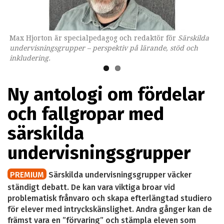
Max Hjorton är specialpedagog och redaktör för
Omslaget till boken som ges ut av Lärarförlaget.
Särskilda
undervisningsgrupper – perspektiv på lärande, stöd och
inkludering.
Ny antologi om fördelar
och fallgropar med
särskilda
undervisningsgrupper
PREMIUM
Särskilda undervisningsgrupper väcker
ständigt debatt. De kan vara viktiga broar vid
problematisk frånvaro och skapa efterlängtad studiero
för elever med intryckskänslighet. Andra gånger kan de
främst vara en ”förvaring” och stämpla eleven som