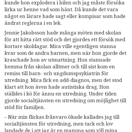
kunde hon explodera i bilen och jag måste försöka
lirka ur henne vad som hänt. Då kunde det vara
något en lärare hade sagt eller kompisar som hade
ändrat reglerna i en lek.
Jennie Jakobsson hade många möten med skolan
för att hitta rätt stöd och det gjordes ett försök med
kortare skoldagar. Mica ville egentligen stanna
kvar som de andra barnen, men när hon gjorde det
kraschade hon av utmattning. Hon stannade
hemma från skolan alltmer och till sist kom en
remiss till barn- och ungdomspsykiatrin för
utredning. Mica fick en add-diagnos, men det stod
klart att hon även hade autistiska drag. Hon
ställdes i kö för ännu en utredning. Under tiden
gjorde socialtjänsten en utredning om möjlighet till
stöd för familjen.
– När min flickas frånvaro ökade kallades jag till
socialtjänsten för utredning, men tack och lov
landade de i att jag är en mamma som vill mina