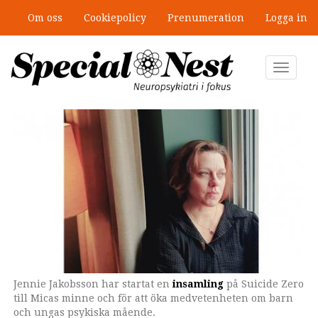
Hoppa
Om oss
Cookiepolicy
Prenumeration
Logga in
till
Ny antologi om fördelar och fallgropar
huvudinnehåll
med särskilda undervisningsgrupper
Toggle
navigat
Jennie Jakobsson har startat en
insamling
på Suicide Zero
till Micas minne och för att öka medvetenheten om barn
och ungas psykiska mående.