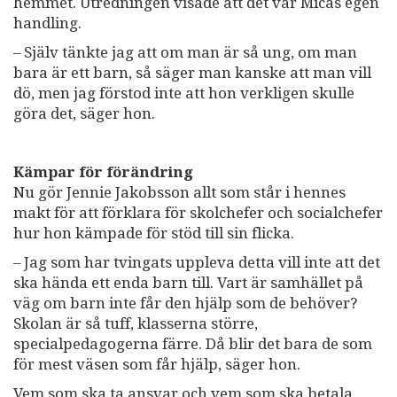
hemmet. Utredningen visade att det var Micas egen
handling.
– Själv tänkte jag att om man är så ung, om man
bara är ett barn, så säger man kanske att man vill
dö, men jag förstod inte att hon verkligen skulle
göra det, säger hon.
Kämpar för förändring
Nu gör Jennie Jakobsson allt som står i hennes
makt för att förklara för skolchefer och socialchefer
hur hon kämpade för stöd till sin flicka.
– Jag som har tvingats uppleva detta vill inte att det
ska hända ett enda barn till. Vart är samhället på
väg om barn inte får den hjälp som de behöver?
Skolan är så tuff, klasserna större,
specialpedagogerna färre. Då blir det bara de som
för mest väsen som får hjälp, säger hon.
Vem som ska ta ansvar och vem som ska betala