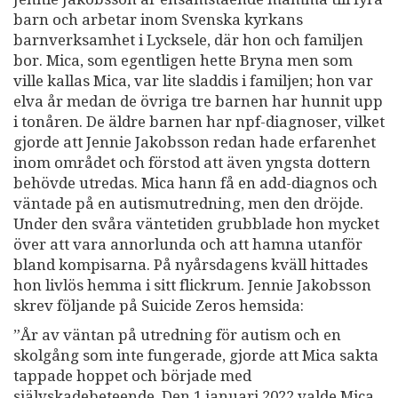
barn och arbetar inom Svenska kyrkans
barnverksamhet i Lycksele, där hon och familjen
bor. Mica, som egentligen hette Bryna men som
ville kallas Mica, var lite sladdis i familjen; hon var
elva år medan de övriga tre barnen har hunnit upp
i tonåren. De äldre barnen har npf-diagnoser, vilket
gjorde att Jennie Jakobsson redan hade erfarenhet
inom området och förstod att även yngsta dottern
behövde utredas. Mica hann få en add-diagnos och
väntade på en autismutredning, men den dröjde.
Under den svåra väntetiden grubblade hon mycket
över att vara annorlunda och att hamna utanför
bland kompisarna. På nyårsdagens kväll hittades
hon livlös hemma i sitt flickrum. Jennie Jakobsson
skrev följande på Suicide Zeros hemsida:
”År av väntan på utredning för autism och en
skolgång som inte fungerade, gjorde att Mica sakta
tappade hoppet och började med
självskadebeteende. Den 1 januari 2022 valde Mica