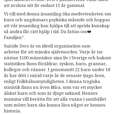
att avsluta sitt liv endast 11 år gammal.
Vi vill med denna insamling öka medvetenheten om
barn och ungdomars psykiska mående och hoppas
att vår insamling kan hjälpa till att sprida kunskap
så andra får rätt hjälp i tid. Du fattas oss❤️
Familjen”.
Suicide Zero är en ideell organisation som
arbetar för att minska självmorden. Varje år tar
nästan 1500 människor sina liv i Sverige och bakom
statistiken finns föräldrar, syskon, barn, grannar,
kollegor och vänner. I genomsnitt 22 barn under 18
år har dött i suicid varje år de senaste tjugo åren,
enligt Folkhälsomyndigheten. I denna tragiska
statistik finns nu även Mica, som var ett mycket
älskat barn och som är djupt saknad. Hennes
mamma vill berätta för att alla vuxna i samhället
som möter barn ska kunna lära något av hennes
historia.