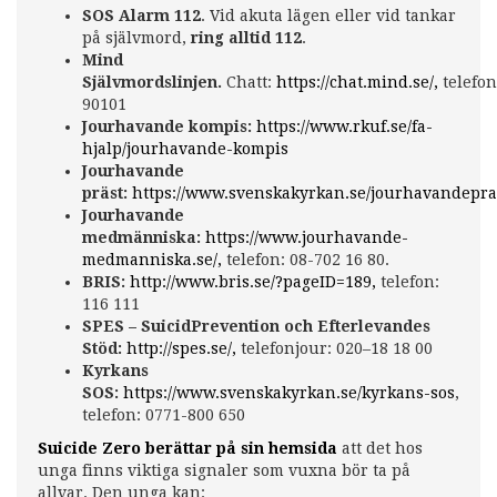
SOS Alarm 112
. Vid akuta lägen eller vid tankar
på självmord,
ring alltid 112
.
Mind
Självmordslinjen.
Chatt:
https://chat.mind.se/,
telefon
90101
Jourhavande kompis:
https://www.rkuf.se/fa-
hjalp/jourhavande-kompis
Jourhavande
präst:
https://www.svenskakyrkan.se/jourhavandepra
Jourhavande
medmänniska:
https://www.jourhavande-
medmanniska.se/,
telefon: 08-702 16 80.
BRIS:
http://www.bris.se/?pageID=189,
telefon:
116 111
SPES – SuicidPrevention och Efterlevandes
Stöd:
http://spes.se/,
telefonjour: 020–18 18 00
Kyrkans
SOS:
https://www.svenskakyrkan.se/kyrkans-sos
,
telefon: 0771-800 650
Suicide Zero berättar på sin hemsida
att det hos
unga finns viktiga signaler som vuxna bör ta på
allvar. Den unga kan: