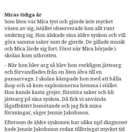
Micas tidiga år
Som liten var Mica tyst och gjorde inte mycket
väsen av sig, istället observerade hon allt runt
omkring sig. Hon älskade sina äldre syskon och vill
göra samma saker som de gjorde. De gillade musik
och Mica lärde sig fort. Först när Mica började i
skolan kom utbrotten.
– När hon blev arg så blev hon verkligen jättearg
och förvandlades från en liten älva till en
pansarvagn. I skolan kämpade hon med att hålla
ihop och så kom explosionerna hemma i stället.
Hon kunde kasta grejer, förstöra saker och bli
jättearg på sina syskon. Då fick vi använda
lågaffektivt bemötande och jag fick mina
föraningar, säger Jennie Jakobsson.
Eftersom de äldre syskonen har olika npf-diagnoser
hade Jennie Jakobsson redan tillbringat mycket tid