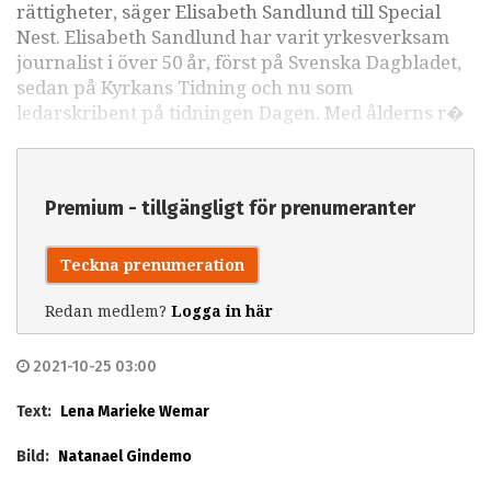
rättigheter, säger Elisabeth Sandlund till Special
Nest. Elisabeth Sandlund har varit yrkesverksam
journalist i över 50 år, först på Svenska Dagbladet,
sedan på Kyrkans Tidning och nu som
ledarskribent på tidningen Dagen. Med ålderns r�
Premium - tillgängligt för prenumeranter
Teckna prenumeration
Redan medlem?
Logga in här
2021-10-25 03:00
Text:
Lena Marieke Wemar
Bild:
Natanael Gindemo