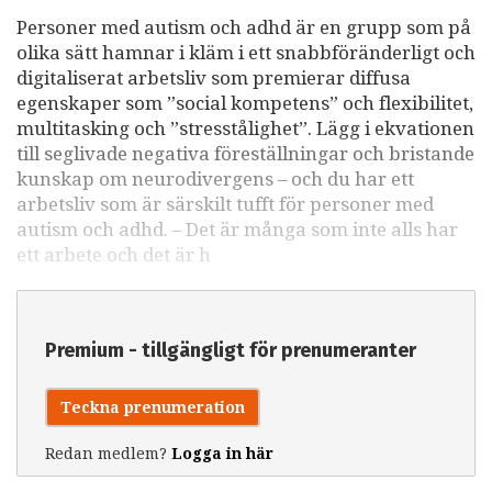
Personer med autism och adhd är en grupp som på
olika sätt hamnar i kläm i ett snabbföränderligt och
digitaliserat arbetsliv som premierar diffusa
egenskaper som ”social kompetens” och flexibilitet,
multitasking och ”stresstålighet”. Lägg i ekvationen
till seglivade negativa föreställningar och bristande
kunskap om neurodivergens – och du har ett
arbetsliv som är särskilt tufft för personer med
autism och adhd. – Det är många som inte alls har
ett arbete och det är h
Premium - tillgängligt för prenumeranter
Teckna prenumeration
Redan medlem?
Logga in här