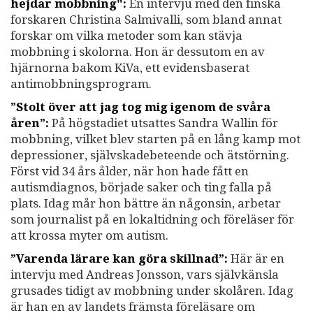
hejdar mobbning":
En intervju med den finska
forskaren Christina Salmivalli, som bland annat
forskar om vilka metoder som kan stävja
mobbning i skolorna. Hon är dessutom en av
hjärnorna bakom KiVa, ett evidensbaserat
antimobbningsprogram.
”Stolt över att jag tog mig igenom de svåra
åren”:
På högstadiet utsattes Sandra Wallin för
mobbning, vilket blev starten på en lång kamp mot
depressioner, självskadebeteende och ätstörning.
Först vid 34 års ålder, när hon hade fått en
autismdiagnos, började saker och ting falla på
plats. Idag mår hon bättre än någonsin, arbetar
som journalist på en lokaltidning och föreläser för
att krossa myter om autism.
”Varenda lärare kan göra skillnad”:
Här är en
intervju med Andreas Jonsson, vars självkänsla
grusades tidigt av mobbning under skolåren. Idag
är han en av landets främsta föreläsare om