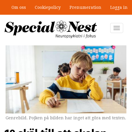
Hoppa
Om oss
Cookiepolicy
Prenumeration
Logga in
till
Mobbning vid autism och adhd: 4
huvudinnehåll
lästips
Toggle
navigat
Genrebild. Pojken på bilden har inget att göra med texten.