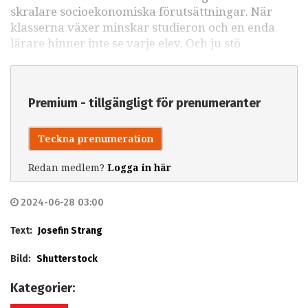
skralare socioekonomiska förutsättningar. När
klasserna växer minskar studieron och en enda
lärare hinner inte se varje elev. Och ju stö
Premium - tillgängligt för prenumeranter
Teckna prenumeration
Redan medlem?
Logga in här
2024-06-28 03:00
Text:
Josefin Strang
Bild:
Shutterstock
Kategorier: