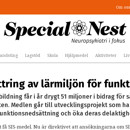
Om os
: 4 lästips
andsting
Lagstöd
Skola
Hjälpmedel
Aktiviteter
Li
ättring av lärmiljön för fun
dning får i år drygt 51 miljoner i bidrag för s
. Medlen går till utvecklingsprojekt som har 
nktionsnedsättning och öka deras delaktigh
t få SIS-medel. Nu är direktivet att ansökningarna om SI