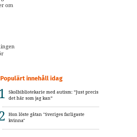
ter om
ningen
ör
Populärt innehåll idag
Skolbibliotekarie med autism: ”Just precis
det här som jag kan”
Hon löste gåtan "Sveriges farligaste
kvinna"
Så kan skolan skapa trygga och