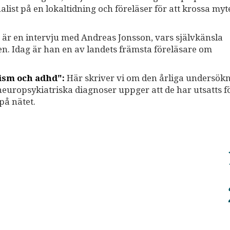
list på en lokaltidning och föreläser för att krossa my
är en intervju med Andreas Jonsson, vars självkänsla
n. Idag är han en av landets främsta föreläsare om
tism och adhd":
Här skriver vi om den årliga undersök
uropsykiatriska diagnoser uppger att de har utsatts f
på nätet.