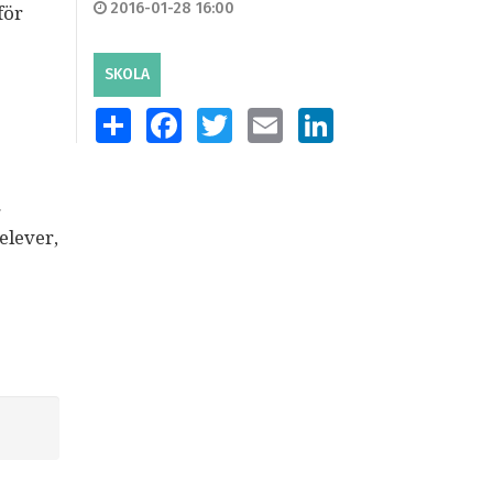
2016-01-28 16:00
för
SKOLA
SHARE
FACEBOOK
TWITTER
EMAIL
LINKEDIN
g
elever,