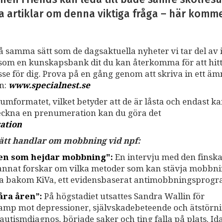
a artiklar om denna viktiga fråga – här kommer 
på samma sätt som de dagsaktuella nyheter vi tar del av i
ss som en kunskapsbank dit du kan återkomma för att hit
resse för dig. Prova på en gång genom att skriva in ett ä
an:
www.specialnest.se
umformatet, vilket betyder att de är låsta och endast k
teckna en prenumeration kan du göra det
ation
 sätt handlar om mobbning vid npf:
gen som hejdar mobbning":
En intervju med den finsk
 annat forskar om vilka metoder som kan stävja mobbni
na bakom KiVa, ett evidensbaserat antimobbningsprogr
åra åren”:
På högstadiet utsattes Sandra Wallin för
kamp mot depressioner, självskadebeteende och ätstörni
n autismdiagnos, började saker och ting falla på plats. I