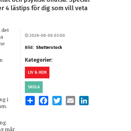
4 lästips för dig som vill veta
 det
2026-08-06 03:00
ta
mne
Bild:
Shutterstock
Kategorier:
an
LIV & HEM
SKOLA
a
SHARE
FACEBOOK
TWITTER
EMAIL
LINKEDIN
ng i
am.
ng.
dag mår