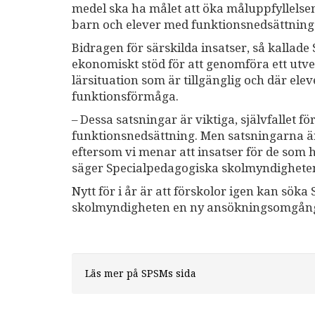
medel ska ha målet att öka måluppfyllelse
barn och elever med funktionsnedsättning
Bidragen för särskilda insatser, så kallad
ekonomiskt stöd för att genomföra ett utve
lärsituation som är tillgänglig och där el
funktionsförmåga.
– Dessa satsningar är viktiga, självfallet 
funktionsnedsättning. Men satsningarna är
eftersom vi menar att insatser för de som h
säger Specialpedagogiska skolmyndigheten
Nytt för i år är att förskolor igen kan sö
skolmyndigheten en ny ansökningsomgång den
Läs mer på SPSMs sida