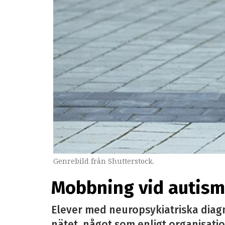
Genrebild från Shutterstock.
Mobbning vid autism 
Elever med neuropsykiatriska diag
nätet, något som enligt organisatio