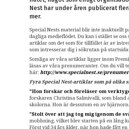
Nest har under åren publicerat fler
mer.
Special Nests material blir inte inaktuellt 
dagliga medieflödet. Du kan i stället se o
artiklar om det som för tillfället är av int
som intresserar dig i sökrutan på startsid
Somliga av våra artiklar ligger inom Premi
läsas av våra prenumeranter. Om du vill 
här:
http://www.specialnest.se
/prenumer
Fyra Special Nest-artiklar som på olika
"Hon forskar och föreläser om verkty
forskaren Christina Salmivalli, som bland
skolorna. Hon är dessutom en av hjärnor
”Stolt över att jag tog mig igenom de sv
mobbning, vilket blev starten på en lång 
Först vid 34 års ålder, när hon hade fått e