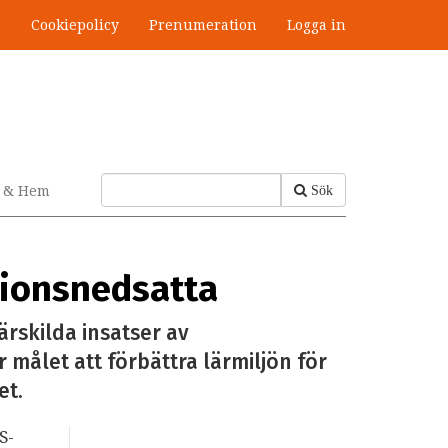
s
Cookiepolicy
Prenumeration
Logga in
v & Hem
Sök
ktionsnedsatta
ärskilda insatser av
målet att förbättra lärmiljön för
et.
S-