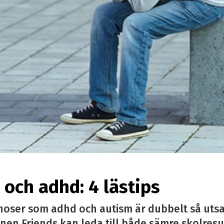
och adhd: 4 lästips
noser som adhd och autism är dubbelt så utsa
nen Friends kan leda till både sämre skolresu