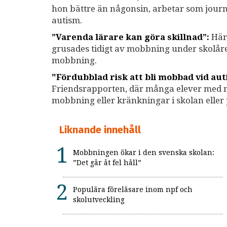
hon bättre än någonsin, arbetar som journa
autism.
”Varenda lärare kan göra skillnad”:
Här 
grusades tidigt av mobbning under skolåre
mobbning.
"Fördubblad risk att bli mobbad vid au
Friendsrapporten, där många elever med ne
mobbning eller kränkningar i skolan eller 
Liknande innehåll
Mobbningen ökar i den svenska skolan:
”Det går åt fel håll”
Populära föreläsare inom npf och
skolutveckling
Fördubblad risk att bli mobbad vid autism