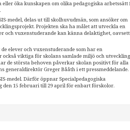
n eller öka kunskapen om olika pedagogiska arbetssätt 
.
e SIS-medel, delas ut till skolhuvudmän, som ansöker om
cklingsprojekt. Projekten ska ha målet att utveckla en
ever och vuxenstuderande kan känna delaktighet, oavsett
för de elever och vuxenstuderande som har en
 också viktiga för skolans samlade miljö och utvecklin
ar de största behoven påverkar skolan positivt för alla 
s generaldirektör Greger Bååth i ett pressmeddelande.
ka SIS-medel. Därför öppnar Specialpedagogiska
 15 februari till 29 april för enbart förskolor.