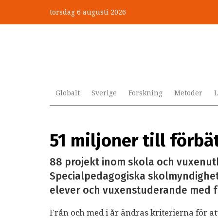
Hoppa
torsdag 6 augusti 2026
till
Mobbning vid autism och adhd
huvudinnehåll
Globalt
Sverige
Forskning
Metoder
L
51 miljoner till förb
88 projekt inom skola och vuxenutbil
Specialpedagogiska skolmyndigheten
elever och vuxenstuderande med fu
Från och med i år ändras kriterierna för at