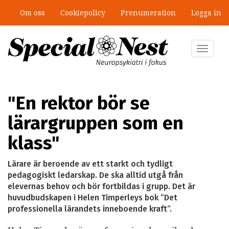
Hoppa
Om oss
Cookiepolicy
Prenumeration
Logga in
till
”Jobbet gick bra – just därför togs
huvudinnehåll
stödet bort”
Toggle
navigat
"En rektor bör se
lärargruppen som en
klass"
Lärare är beroende av ett starkt och tydligt
pedagogiskt ledarskap. De ska alltid utgå från
elevernas behov och bör fortbildas i grupp. Det är
huvudbudskapen i Helen Timperleys bok ”Det
professionella lärandets inneboende kraft”.