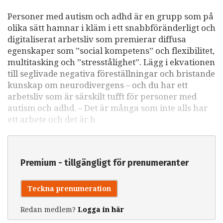
Personer med autism och adhd är en grupp som på
olika sätt hamnar i kläm i ett snabbföränderligt och
digitaliserat arbetsliv som premierar diffusa
egenskaper som ”social kompetens” och flexibilitet,
multitasking och ”stresstålighet”. Lägg i ekvationen
till seglivade negativa föreställningar och bristande
kunskap om neurodivergens – och du har ett
arbetsliv som är särskilt tufft för personer med
autism och adhd. – Det är många som inte alls har
ett arbete och det är h
Premium - tillgängligt för prenumeranter
Teckna prenumeration
Redan medlem?
Logga in här