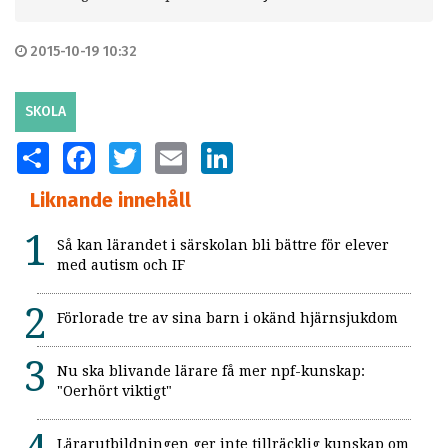
2015-10-19 10:32
SKOLA
SHARE
FACEBOOK
TWITTER
EMAIL
LINKEDIN
Liknande innehåll
Så kan lärandet i särskolan bli bättre för elever
med autism och IF
Förlorade tre av sina barn i okänd hjärnsjukdom
Nu ska blivande lärare få mer npf-kunskap:
"Oerhört viktigt"
Lärarutbildningen ger inte tillräcklig kunskap om