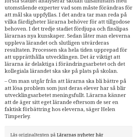
första stadiet analyserar skolan tillsammans med
utomstående experter vad som måste förändras för
att mål ska uppfyllas. I det andra tar man reda på
vilka färdigheter lärarna behöver för att tillgodose
behoven. I det tredje stadiet fördjupa och finslipas
lärarnas nya kunskaper. Sedan låter man eleverna
uppleva lärandet och slutligen utvärderas
resultaten. Processen ska hela tiden upprepad för
att upprätthålla utvecklingen. Det är viktigt att
lärarna är delaktiga i förändringsarbetet och det
kollegiala lärandet ska ske på plats på skolan.
– Om man utgår från att lärarna ska bli bättre på
att lösa problem som just deras elever har så blir
utvecklingsarbetet meningsfullt. Lärarna känner
att de äger sitt eget lärande eftersom de ser en
faktisk förbättring hos eleverna, säger Helen
Timperley.
Läs originaltexten på
Lärarnas nyheter här