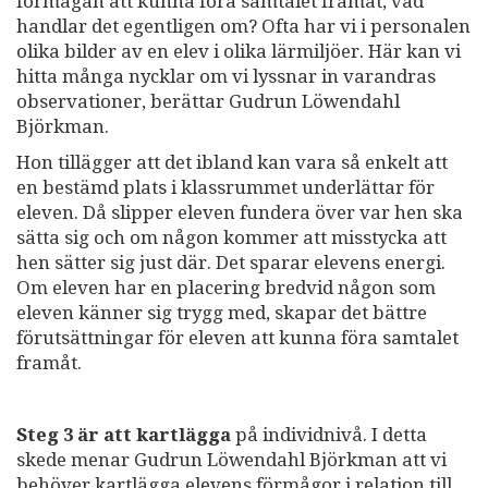
förmågan att kunna föra samtalet framåt, vad
handlar det egentligen om? Ofta har vi i personalen
olika bilder av en elev i olika lärmiljöer. Här kan vi
hitta många nycklar om vi lyssnar in varandras
observationer, berättar Gudrun Löwendahl
Björkman.
Hon tillägger att det ibland kan vara så enkelt att
en bestämd plats i klassrummet underlättar för
eleven. Då slipper eleven fundera över var hen ska
sätta sig och om någon kommer att misstycka att
hen sätter sig just där. Det sparar elevens energi.
Om eleven har en placering bredvid någon som
eleven känner sig trygg med, skapar det bättre
förutsättningar för eleven att kunna föra samtalet
framåt.
Steg 3 är att kartlägga
på individnivå. I detta
skede menar Gudrun Löwendahl Björkman att vi
behöver kartlägga elevens förmågor i relation till