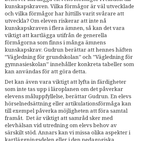
kunskapskraven. Vilka förmågor är väl utvecklade
och vilka förmågor har hittills varit svårare att
utveckla? Om eleven riskerar att inte nå
kunskapskraven i flera ämnen, så kan det vara
viktigt att kartlägga utifrån de generella
förmågorna som finns i många ämnens
kunskapskrav. Gudrun berättar att hennes häften
”Vägledning för grundskolan” och ”Vägledning för
gymnasieskolan” innehåller konkreta tabeller som
kan användas för att göra detta.
Det kan även vara viktigt att lyfta in färdigheter
som inte tas upp i läroplanen om det påverkar
elevens måluppfyllelse, berättar Gudrun. En elevs
hörselnedsättning eller artikulationsförmåga kan
till exempel påverka möjligheten att föra samtal
framåt. Det är viktigt att samråd sker med
elevhälsan vid utredning om elevs behov av
särskilt stöd. Annars kan vi missa olika aspekter i
kartläggningsdelen eller i den pedagogiska