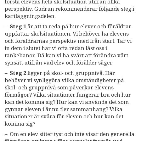
förstå elevens hela skolsituation utifrån olika
perspektiv. Gudrun rekommenderar följande steg i
kartläggningsdelen.
–
Steg 1
är att ta reda på hur elever och föräldrar
uppfattar skolsituationen. Vi behöver ha elevens
och föräldrarnas perspektiv med från start. Tar vi
in dem i slutet har vi ofta redan låst oss i
tankebanor. Då kan vi ha svårt att förändra vårt
synsätt utifrån vad elev och förälder säger.
–
Steg 2
ligger på skol- och gruppnivå. Här
behöver vi synliggöra vilka omständigheter på
skol- och gruppnivå som påverkar elevens
förmågor? Vilka situationer fungerar bra och hur
kan det komma sig? Hur kan vi använda det som
gynnar eleven i ännu fler sammanhang? Vilka
situationer är svåra för eleven och hur kan det
komma sig?
– Om en elev sitter tyst och inte visar den generella