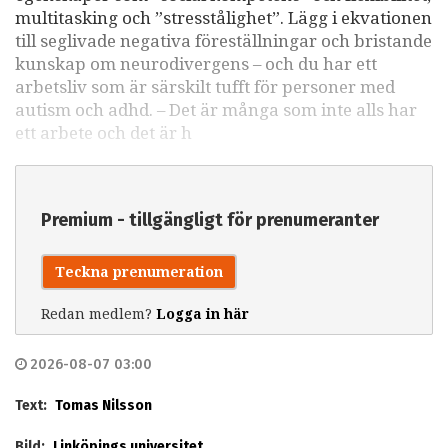
multitasking och ”stresstålighet”. Lägg i ekvationen
till seglivade negativa föreställningar och bristande
kunskap om neurodivergens – och du har ett
arbetsliv som är särskilt tufft för personer med
autism och adhd. – Det är många som inte alls har
ett arbete och det är h
Premium - tillgängligt för prenumeranter
Teckna prenumeration
Redan medlem?
Logga in här
2026-08-07 03:00
Text:
Tomas Nilsson
Bild:
Linköpings universitet