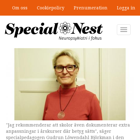
Hoppa
Om oss
Cookiepolicy
Prenumeration
Logga in
till
”Jobbet gick bra – just därför togs
huvudinnehåll
stödet bort”
Toggle
navigat
"Jag rekommenderar att skolor även dokumenterar extra
anpassningar i årskurser där betyg sätts", säger
specialpedagogen Gudrun Löwendahl Björkman i den